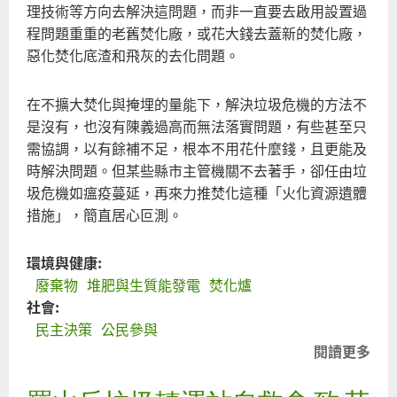
理技術等方向去解決這問題，而非一直要去啟用設置過
程問題重重的老舊焚化廠，或花大錢去蓋新的焚化廠，
惡化焚化底渣和飛灰的去化問題。
在不擴大焚化與掩埋的量能下，解決垃圾危機的方法不
是沒有，也沒有陳義過高而無法落實問題，有些甚至只
需協調，以有餘補不足，根本不用花什麼錢，且更能及
時解決問題。但某些縣市主管機關不去著手，卻任由垃
圾危機如瘟疫蔓延，再來力推焚化這種「火化資源遺體
措施」，簡直居心叵測。
環境與健康:
廢棄物
堆肥與生質能發電
焚化爐
社會:
民主決策
公民參與
閱讀更多
關
台
縣