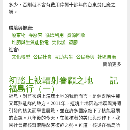
多少，否則就不會有啟用停擺十餘年的台東焚化廠之
議。
環境與健康:
廢棄物
零廢棄
循環利用
資源回收
堆肥與生質能發電
焚化爐
塑膠
社會:
文化轉型
公民社會
互助共生
公民參與
社區自治
閱讀更多
關
循
初踏上被輻射眷顧之地――記
經
需
福島行（一）
社
福島，對首次踏上這塊土地的我們而言，是個既陌生卻
力
又耳熟能詳的地方。2011年，這塊土地因為地震與海嘯
―
引發的核災而舉世震驚，並在許多國家敲下了核能發展
台
的喪鐘。八年後的今天，在擁核者的美化與炒作下，我
最
國社會擁核聲浪隱然有復甦之勢。難道，核災在福島所
國