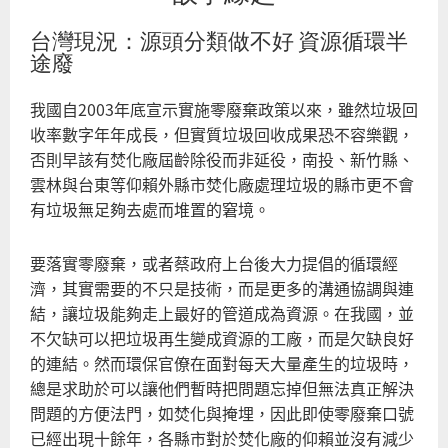
政
台灣現況：源頭分類做不好 資源循環半
府
途廢
公
開
我國自2003年底宣示實施零廢棄政策以來，雖然垃圾回
陳
收率數字年年成長，但實質垃圾回收成果恐不容樂觀，
情
否則早該有焚化廠屆齡除役而非延役，南投、新竹縣、
書
雲林與台東等仰賴外縣市焚化廠處理垃圾的縣市更不會
有垃圾無足夠去處而堆置的窘境。
要落實零廢棄，或者蔡政府上台後大力提倡的循環經
濟，其實需要的不只是技術，而是更多的溝通協調與連
結，讓垃圾能夠走上最好的管道成為資源。在我國，並
不欠缺可以把垃圾再生變成資源的工廠，而是欠缺良好
的連結。然而環保官僚在面對每天大量產生的垃圾時，
總是求助於可以讓他們暫時把問題忘掉但無法真正解決
問題的方便法門，如焚化與掩埋，因此即使零廢棄口號
已經出現十餘年，各縣市對於焚化廠的仰賴並沒有減少