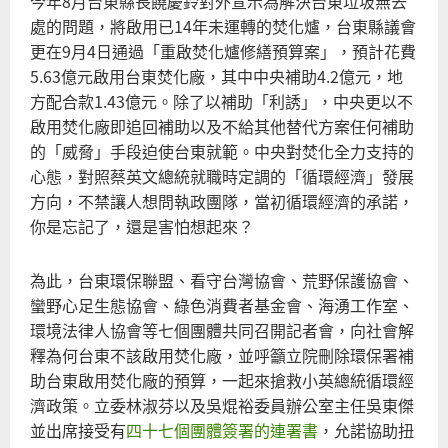
今年8月台東縣長饒慶鈴對外宣示為解決台東垃圾無去
處的問題，將啟用已14年未運轉的焚化爐，台東縣議會
更在9月4日通過「重啟焚化爐修繕預算案」，預計花費
5.63億元啟用台東焚化廠，其中中央補助4.2億元，地
方配合款1.43億元。除了以補助「利誘」，中央更以不
啟用焚化廠即追回補助以及不給其他替代方案任何補助
的「威脅」手段迫使台東就範。中央對焚化全力支持的
心態，對照蔡英文總統就職時定調的「循環經濟」發展
方向，不禁讓人想問執政團隊，當初循環經濟的承諾，
你是忘記了，還是害怕想起來？
為此，台東環保聯盟、看守台灣協會、荒野保護協會、
蠻野心足生態協會、綠色消費者基金會、海湧工作室、
環境法律人協會等七個團體共同召開記者會，向社會解
釋為何台東不該啟用焚化廠，並呼籲立院刪除環保署補
助台東啟用焚化廠的預算，一起來搶救小英總統循環經
濟政策。立委林淑芬以及吳焜裕委員辦公室主任吳東傑
並出席接受有
四十七個團體簽署的連署書
，允諾協助扭