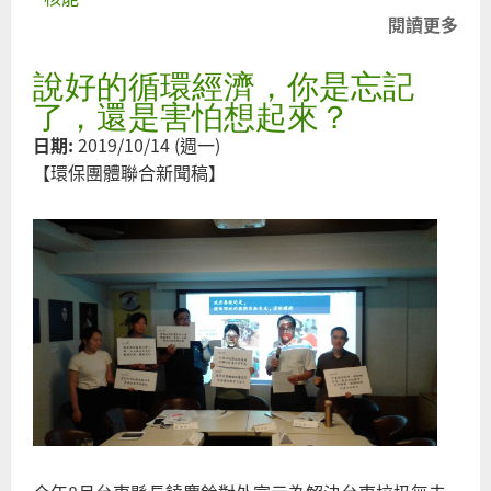
閱讀更多
關
踏
說好的循環經濟，你是忘記
輻
顧
了，還是害怕想起來？
―
日期:
2019/10/14 (週一)
福
【環保團體聯合新聞稿】
（