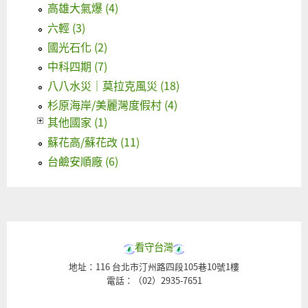
高雄大氣爆 (4)
六輕 (3)
國光石化 (2)
中科四期 (7)
八八水災｜莫拉克風災 (18)
杉原海岸/美麗灣度假村 (4)
其他國家 (1)
蘇花高/蘇花改 (11)
台鹼安順廠 (6)
看守台灣
地址：116 台北市汀州路四段105巷10號1樓
電話：（02）2935-7651