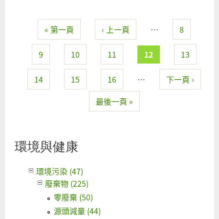
焚
來
本
« 第一頁
‹ 上一頁
…
8
問
頁面
重
―
9
10
11
12
13
反
台
14
15
16
…
下一頁 ›
焚
最後一頁 »
廠
用
理
之
環境與健康
環境污染 (47)
廢棄物 (225)
零廢棄 (50)
源頭減量 (44)