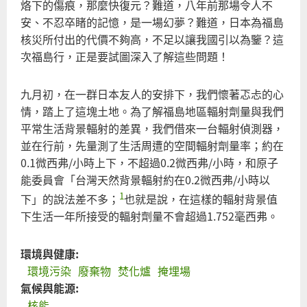
烙下的傷痕，那麼快復元？難道，八年前那場令人不
改
安、不忍卒睹的記憶，是一場幻夢？難道，日本為福島
社
核災所付出的代價不夠高，不足以讓我國引以為鑒？這
回
次福島行，正是要試圖深入了解這些問題！
站
故
九月初，在一群日本友人的安排下，我們懷著忑忐的心
情，踏上了這塊土地。為了解福島地區輻射劑量與我們
平常生活背景輻射的差異，我們借來一台輻射偵測器，
並在行前，先量測了生活周遭的空間輻射劑量率；約在
0.1微西弗/小時上下，不超過0.2微西弗/小時，和原子
能委員會「台灣天然背景輻射約在0.2微西弗/小時以
1
下」的說法差不多；
也就是說，在這樣的輻射背景值
下生活一年所接受的輻射劑量不會超過1.752毫西弗。
環境與健康:
環境污染
廢棄物
焚化爐
掩埋場
氣候與能源:
核能