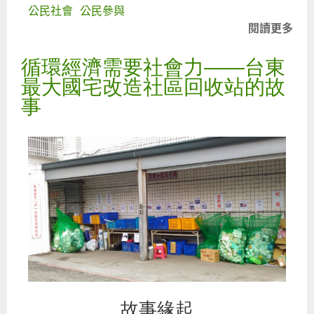
公民社會
公民參與
閱讀更多
關
於
循環經濟需要社會力――台東
羅
山
最大國宅改造社區回收站的故
反
事
垃
圾
轉
運
站
自
救
會
致
花
蓮
故事緣起
縣