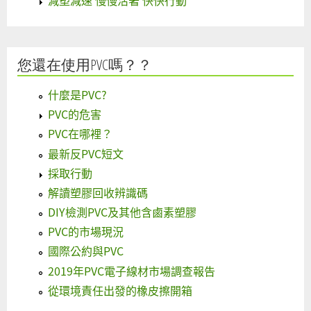
減塑減速 慢慢活著 快快行動
您還在使用PVC嗎？？
什麼是PVC?
PVC的危害
PVC在哪裡？
最新反PVC短文
採取行動
解讀塑膠回收辨識碼
DIY檢測PVC及其他含鹵素塑膠
PVC的市場現況
國際公約與PVC
2019年PVC電子線材市場調查報告
從環境責任出發的橡皮擦開箱