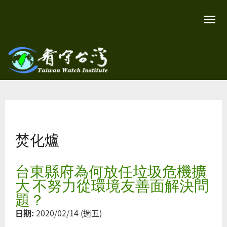
移
至
主
內
容
關
看守
心
環
台灣
境
您在這裡
尊
Taiwan
重
Watch
焚化爐
生
命
看
守
台東縣府為何放任垃圾危機擴
台
灣
大 不努力從環境友善面解決問
永
續
題？
家
園
日期:
2020/02/14 (週五)