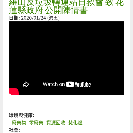
羅山反垃圾轉運站自救會 致 花
為
蓮縣政府 公開陳情書
放
日期:
2020/01/24 (週五)
垃
危
擴
不
力
環
友
面
決
題
環境與健康:
廢棄物
零廢棄
資源回收
焚化爐
社會: