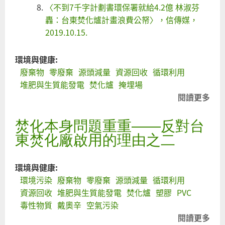
〈不到7千字計劃書環保署就給4.2億 林淑芬
轟：台東焚化爐計畫浪費公帑〉，信傳媒，
2019.10.15.
環境與健康:
廢棄物
零廢棄
源頭減量
資源回收
循環利用
堆肥與生質能發電
焚化爐
掩埋場
閱讀更多
關
說
焚化本身問題重重――反對台
的
環
東焚化廠啟用的理由之二
濟
你
環境與健康:
忘
環境污染
廢棄物
零廢棄
源頭減量
循環利用
了
資源回收
堆肥與生質能發電
焚化爐
塑膠
PVC
還
毒性物質
戴奧辛
空氣污染
害
閱讀更多
關
想