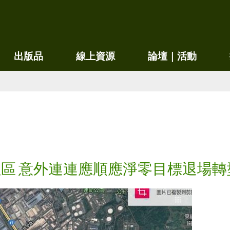
移
至
主
內
出版品
線上資源
論壇｜活動
容
區 意外連連應順應淨零目標退場轉