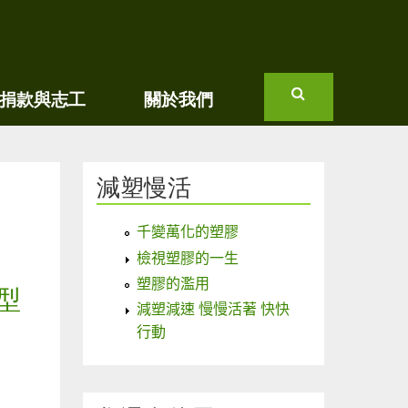
捐款與志工
關於我們
搜
尋
減塑慢活
千變萬化的塑膠
檢視塑膠的一生
塑膠的濫用
型
減塑減速 慢慢活著 快快
行動