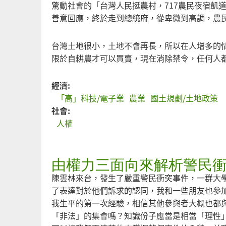
驚動社會的「台灣人民挺農村，717農民夜宿凱
善意回應，終於走到總統府，從卑微到高調，農
台灣土地很小，土地不會再長，所以在人增多的
限於自耕農才可以買賣，現在消除禁令，任何人
經濟:
「高」科技/電子業
農業
國土規劃/土地政策
社會:
人權
由權力三面向來解析警民
陳雲林來台，發生了嚴重警民衝突事件，一群大
了表達對於他們訴求的認同，我和一些朋友也參
我生平的第一次經驗，相信其他參與者大概也都
「非法」的集會嗎？知識份子應當是相當「理性