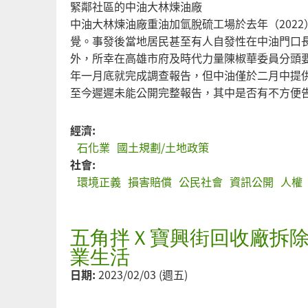
緊鄰社區的中油大林煉油廠
中油大林煉油廠重油加氫脫硫工場於去年（202
覺。事發後當地居民甚至有人自發性在中油門口
外，所幸在高雄市府及時代力量陳椒華委員分頭
年一月底就完成調查報告，但中油僅於二月中提供
至今遲遲未能公開完整報告，其中是否有不方便
經濟:
石化業
國土規劃/土地政策
社會:
環境正義
損害賠償
公民社會
資訊公開
人權
五角拌Ｘ寶興街回收廠拆除
業生活
日期:
2023/02/03 (週五)