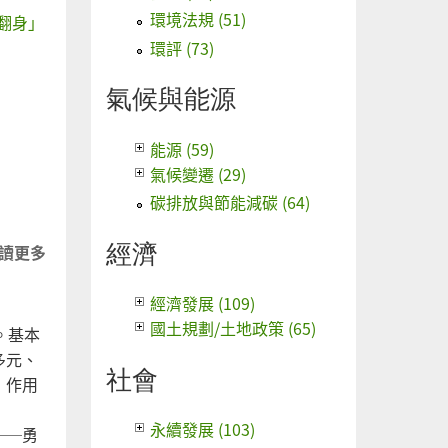
標
環境法規 (51)
翻身」
退
環評 (73)
場
轉
氣候與能源
型
能源 (59)
氣候變遷 (29)
碳排放與節能減碳 (64)
經濟
讀更多
關於
五角
拌Ｘ
經濟發展 (109)
寶興
國土規劃/土地政策 (65)
。基本
街回
多元、
社會
收廠
，作用
拆除
案
永續發展 (103)
──勇