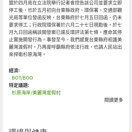
盟於四月底在立法院舉行記者會控告該公司並要求立即
停工後，也於五月初向台東縣政府、環保署、交通部觀
光局等單位發函反映，台東縣府於七月五日回函，仍未
要求停工；行政院環保署於六月二十七日現勘後，於七
月九日回函稱該開發案已違反環評法第七條，應命其停
止實施開發行為。事發至今，我們感覺台東縣府袒護美
麗灣渡假村，乃再度呼籲縣府依法行政，也請人民站出
來捍衛杉原海灣。
經濟:
BOT/BOO
特定議題:
杉原海岸/美麗灣度假村
閱讀更多
關
於
別
讓
東