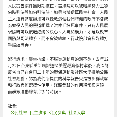
人民提告案件無限期拖拉，當法院可以被暗黑勢力主導
何時判決與如何判決時；如果台灣還算民主社會，人民
主人還有甚麼辦法可以挽救這個我們聘僱的政府不會成
為奴役人民的黑道組織？洪仲丘枉死事件，只有人民展
現隨時可以罷黜總統的決心、人氣和能力，才足以改革
國防與司法體系，而不會被總統、行政院部會及媒體打
手繼續愚弄。
遊行訴求、靜坐抗議、不服從運動真的還不夠，去年12
月22日台東縣重新環評通過美麗灣渡假村案後，我深刻
反省自己在台東二十年的環保運動及社區大學推動公民
社會經驗，認為我們所提供的科學報告只是被那群政客
和行政官僚選擇性使用，媒體發聲的作用通常很有限，
而群眾運動總有冷卻的時候。
社會:
公民社會
民主決策
公民參與
社區大學