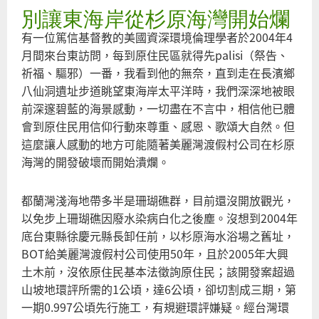
別讓東海岸從杉原海灣開始爛
環
學
有一位篤信基督教的美國資深環境倫理學者於2004年4
出
月間來台東訪問，每到原住民區就得先palisi（祭告、
東
祈福、驅邪）一番，我看到他的無奈，直到走在長濱鄉
岸
八仙洞遺址步道眺望東海岸太平洋時，我們深深地被眼
原
前深邃碧藍的海景感動，一切盡在不言中，相信他已體
灣
會到原住民用信仰行動來尊重、感恩、歌頌大自然。但
這麼讓人感動的地方可能隨著美麗灣渡假村公司在杉原
海灣的開發破壞而開始潰爛。
都蘭灣淺海地帶多半是珊瑚礁群，目前還沒開放觀光，
以免步上珊瑚礁因廢水染病白化之後塵。沒想到2004年
底台東縣徐慶元縣長卸任前，以杉原海水浴場之舊址，
BOT給美麗灣渡假村公司使用50年，且於2005年大興
土木前，沒依原住民基本法徵詢原住民；該開發案超過
山坡地環評所需的1公頃，達6公頃，卻切割成三期，第
一期0.997公頃先行施工，有規避環評嫌疑。經台灣環