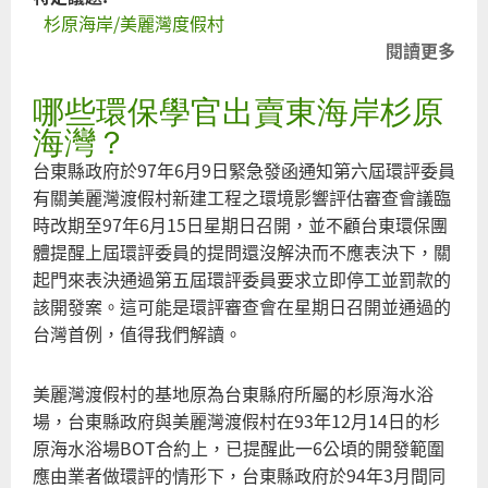
杉原海岸/美麗灣度假村
閱讀更多
關
於
哪些環保學官出賣東海岸杉原
杉
原
海灣？
灣
台東縣政府於97年6月9日緊急發函通知第六屆環評委員
的
有關美麗灣渡假村新建工程之環境影響評估審查會議臨
對
時改期至97年6月15日星期日召開，並不顧台東環保團
話
體提醒上屆環評委員的提問還沒解決而不應表決下，關
札
起門來表決通過第五屆環評委員要求立即停工並罰款的
記
該開發案。這可能是環評審查會在星期日召開並通過的
台灣首例，值得我們解讀。
美麗灣渡假村的基地原為台東縣府所屬的杉原海水浴
場，台東縣政府與美麗灣渡假村在93年12月14日的杉
原海水浴場BOT合約上，已提醒此一6公頃的開發範圍
應由業者做環評的情形下，台東縣政府於94年3月間同