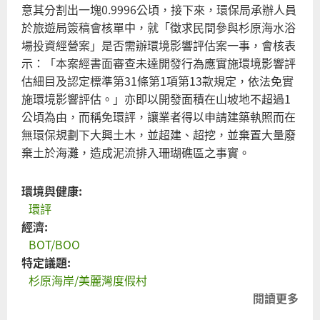
意其分割出一塊0.9996公頃，接下來，環保局承辦人員
於旅遊局簽稿會核單中，就「徵求民間參與杉原海水浴
場投資經營案」是否需辦環境影響評估案一事，會核表
示：「本案經書面審查未達開發行為應實施環境影響評
估細目及認定標準第31條第1項第13款規定，依法免實
施環境影響評估。」亦即以開發面積在山坡地不超過1
公頃為由，而稱免環評，讓業者得以申請建築執照而在
無環保規劃下大興土木，並超建、超挖，並棄置大量廢
棄土於海灘，造成泥流排入珊瑚礁區之事實。
環境與健康:
環評
經濟:
BOT/BOO
特定議題:
杉原海岸/美麗灣度假村
閱讀更多
關
哪