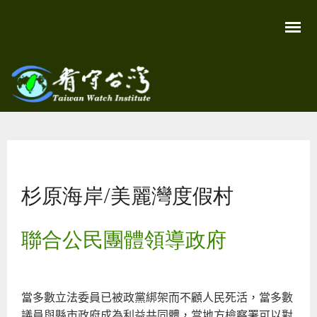
移
至
主
內
容
關
看守
心
環
台灣
境
您在這裡
尊
Taiwan
重
Watch
杉原海岸/美麗灣度假村
生
命
看
守
聯合公民團體領導政府
台
灣
永
續
家
園
當多數立法委員已被政黨綁架而不顧人民死活，當多數
議員與縣市政府成為利益共同體，當地方檢察署可以對