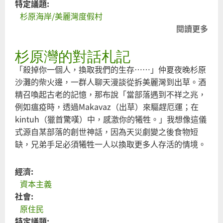
特定議題:
杉原海岸/美麗灣度假村
閱讀更多
關
於
杉原灣的對話札記
聯
合
「殺掉你一個人，換取我們的生存……」仲夏夜晚杉原
公
沙灘的柴火邊，一群人聊天漫談從拆美麗灣到出草。酒
民
精召喚起古老的記憶，那布說「當部落遇到不祥之兆，
團
例如瘟疫時，透過Makavaz（出草）來驅趕厄運；在
體
kintuh（獵首驚嘆）中，感激你的犧牲。」我想像這儀
領
式源自某部落的創世神話，因為天災劇變之後食物短
導
缺，兄弟手足必須犧牲一人以換取更多人存活的情境。
政
府
經濟:
資本主義
社會:
原住民
特定議題: