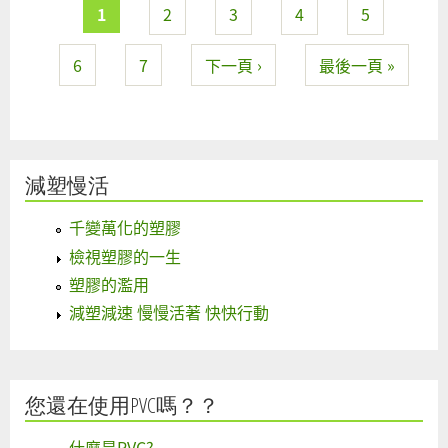
1
2
3
4
5
6
7
下一頁 ›
最後一頁 »
減塑慢活
千變萬化的塑膠
檢視塑膠的一生
塑膠的濫用
減塑減速 慢慢活著 快快行動
您還在使用PVC嗎？？
什麼是PVC?