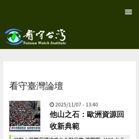
移
至
主
內
容
關
看守
心
環
台灣
境
您在這裡
尊
Taiwan
重
Watch
看守臺灣論壇
生
命
看
守
台
2025/11/07 - 13:40
灣
頁面
他山之石：歐洲資源回
永
續
家
收新典範
園