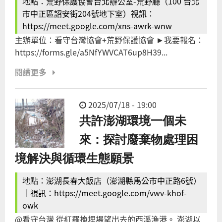
地點：荒野保護協會台北辦公室-荒野廳（100 台北
市中正區詔安街204號地下室）視訊：
https://meet.google.com/xns-awrk-wnw
主辦單位：看守台灣協會+荒野保護協會 ►我要報名：
https://forms.gle/a5NfYWVCAT6up8H39...
閱讀更多
2025/07/18 - 19:00
共許澎湖環境一個未
來：探討廢棄物處理困
境解決與循環生態願景
地點：澎湖長春大飯店（澎湖縣馬公市中正路6號）
｜視訊：https://meet.google.com/vwv-khof-
owk
@看守台灣 從紅羅掩埋場望出去的西溪漁港。 澎湖以