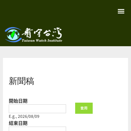
移
至
主
內
容
關
看守
心
環
台灣
境
您在這裡
尊
Taiwan
重
Watch
新聞稿
生
命
看
守
台
開始日期
灣
永
Date
續
家
E.g., 2026/08/09
園
結束日期
Date