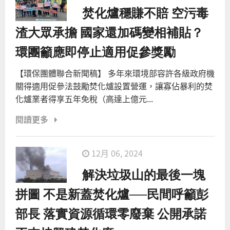
焚化爐穩賺不賠 空污毒
渣大眾承擔 國家還加碼變相補貼？
環團籲應即停止適用促參獎勵
【環保團體聯合新聞稿】 多年來環境部容許各級政府機
關得適用促參法鼓勵焚化爐設置營運，讓寡佔暴利的焚
化爐業者得享五年免稅（高達上億元...
閱讀更多
12月 06, 2024
解決垃圾山的最後一塊
拼圖 不是新蓋焚化爐──民間呼籲彭
部長 落實資源循環零廢棄 公開承諾