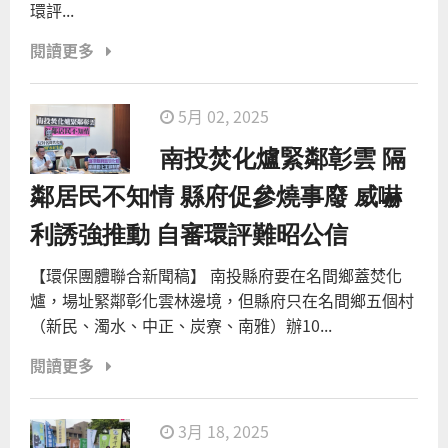
環評...
閱讀更多
5月 02, 2025
南投焚化爐緊鄰彰雲 隔
鄰居民不知情 縣府促參燒事廢 威嚇
利誘強推動 自審環評難昭公信
【環保團體聯合新聞稿】 南投縣府要在名間鄉蓋焚化
爐，場址緊鄰彰化雲林邊境，但縣府只在名間鄉五個村
（新民、濁水、中正、炭寮、南雅）辦10...
閱讀更多
3月 18, 2025