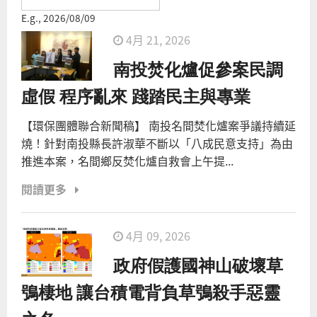
E.g., 2026/08/09
4月 21, 2026
頁面
南投焚化爐促參案民調
虛假 程序亂來 踐踏民主與專業
【環保團體聯合新聞稿】 南投名間焚化爐案爭議持續延
燒！針對南投縣長許淑華不斷以「八成民意支持」為由
推進本案，名間鄉反焚化爐自救會上午提...
閱讀更多
4月 09, 2026
政府假護國神山破壞草
鴞棲地 讓台積電背負草鴞殺手惡靈