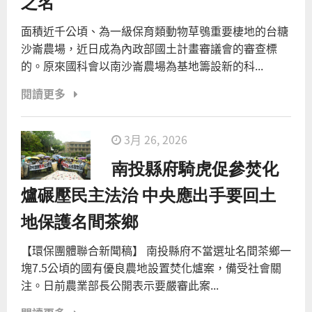
之名
面積近千公頃、為一級保育類動物草鴞重要棲地的台糖
沙崙農場，近日成為內政部國土計畫審議會的審查標
的。原來國科會以南沙崙農場為基地籌設新的科...
閱讀更多
3月 26, 2026
南投縣府騎虎促參焚化
爐碾壓民主法治 中央應出手要回土
地保護名間茶鄉
【環保團體聯合新聞稿】 南投縣府不當選址名間茶鄉一
塊7.5公頃的國有優良農地設置焚化爐案，備受社會關
注。日前農業部長公開表示要嚴審此案...