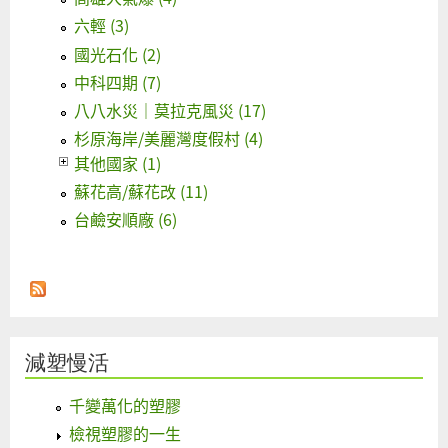
六輕 (3)
國光石化 (2)
中科四期 (7)
八八水災｜莫拉克風災 (17)
杉原海岸/美麗灣度假村 (4)
其他國家 (1)
蘇花高/蘇花改 (11)
台鹼安順廠 (6)
減塑慢活
千變萬化的塑膠
檢視塑膠的一生