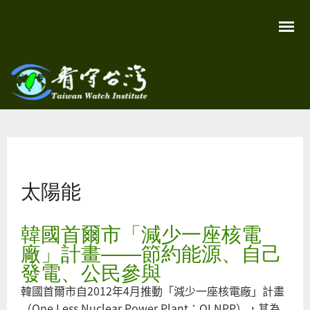
移
至
主
內
容
關
看守
心
環
台灣
境
您在這裡
尊
Taiwan
重
Watch
太陽能
生
命
看
守
韓國首爾市「減少一座核電
台
灣
廠」計畫――節約能源、自己
永
續
發電、公民參與
家
園
韓國首爾市自2012年4月推動「減少一座核電廠」計畫
（One Less Nuclear Power Plant；OLNPP），其為