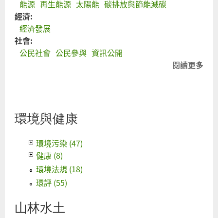
能源
再生能源
太陽能
碳排放與節能減碳
經濟:
經濟發展
社會:
公民社會
公民參與
資訊公開
閱讀更多
關
韓
首
市
「
環境與健康
少
座
環境污染 (47)
電
健康 (8)
廠
環境法規 (18)
計
環評 (55)
―
節
山林水土
能