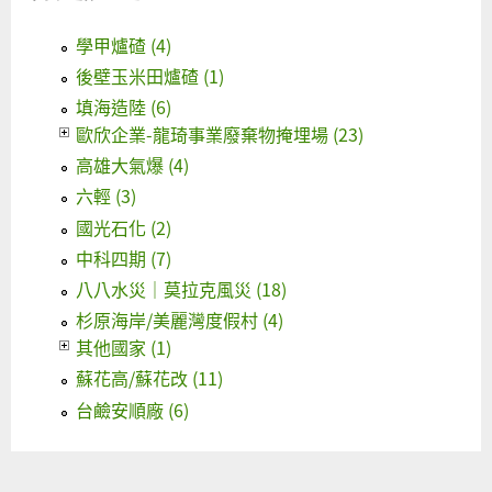
學甲爐碴 (4)
後壁玉米田爐碴 (1)
填海造陸 (6)
歐欣企業-龍琦事業廢棄物掩埋場 (23)
高雄大氣爆 (4)
六輕 (3)
國光石化 (2)
中科四期 (7)
八八水災｜莫拉克風災 (18)
杉原海岸/美麗灣度假村 (4)
其他國家 (1)
蘇花高/蘇花改 (11)
台鹼安順廠 (6)