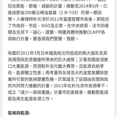
綜合節能、節電、減碳的計畫，推動至2014年6月，已
達成節省200萬公噸油當量（2 M TOE）的第一期目
標。人權律師朴元淳於2011年當選首爾市長後，即結合
了市政府、市民、NGO及企業，在中央政策、法令的基
礎及支持下，誠心、踏實、明確具體地推動OLNPP各
項執行計畫，實值得我們警醒、借鏡。
有鑑於2011年3月日本福島核災所造成的極大損失及其
為環境與民眾健康所帶來的巨大威脅；又看到國家須進
口大量能源，而須對外支付龐大費用，且能源自給率
低、能源獨立性差；再考量到全球浩大的溫室氣體排放
量所引致的氣候變遷危機，於是誕生了這個由民間與政
府共同努力推動的計畫。2011年在朴元淳市長領導下，
成立「減少一座核電廠」計畫市民委員會，推動節能減
碳及再生能源各項工作。
氣候與能源: