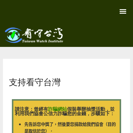
移
至
主
內
容
關
看守
心
環
台灣
境
您在這裡
尊
Taiwan
重
Watch
支持看守台灣
生
命
看
守
台
灣
永
請注意：曾經有
詐騙網站
假裝舉辦抽獎活動，並
續
利用我們協會公信力詐騙您的金錢，步驟如下：
家
園
先告訴您中獎了，然後要您捐款給我們協會（目的
是取信於您）
，