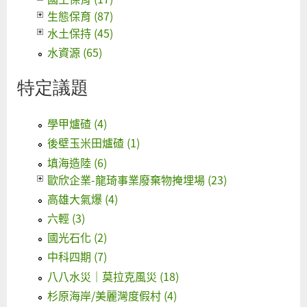
生態保育 (87)
水土保持 (45)
水資源 (65)
特定議題
學甲爐碴 (4)
後壁玉米田爐碴 (1)
填海造陸 (6)
歐欣企業-龍琦事業廢棄物掩埋場 (23)
高雄大氣爆 (4)
六輕 (3)
國光石化 (2)
中科四期 (7)
八八水災｜莫拉克風災 (18)
杉原海岸/美麗灣度假村 (4)