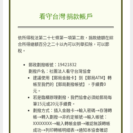
看守台灣 捐款帳戶
依所得稅法第二十七條第一項第二款，捐款總額在綜
合所得總額百分之二十以內可以列舉扣除，可以節
稅。
郵政劃撥帳號：19421832
劃撥戶名：社團法人看守台灣協會
建議使用【郵局金融卡】到【郵局ATM】轉
帳至我們的【郵局劃撥帳號】，手續費0
元。
若是臨櫃辦理劃撥，我們協會必須給郵局每
筆15元或20元手續費。
劃撥方式：插入金融卡→輸入密碼→存簿轉
帳→轉入劃撥→非約定帳號→輸入帳號：
XXXXXXXX→輸入轉帳金額→確認無誤轉帳
成功→列印轉帳明細表→通知本協會確認