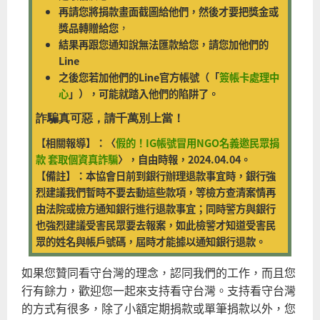
再請您將捐款畫面截圖給他們，然後才要把獎金或
獎品轉贈給您
，
結果再跟您通知說無法匯款給您，請您加他們的
Line
之後您若加他們的Line官方帳號（「
簽帳卡處理中
心
」），可能就踏入他們的陷阱了。
詐騙真可惡，請千萬別上當！
【相關報導】：〈
假的！IG帳號冒用NGO名義邀民眾捐
款 套取個資真詐騙
〉，自由時報，2024.04.04。
【備註】：本協會日前到銀行辦理退款事宜時，銀行強
烈建議我們暫時不要去動這些款項，等檢方查清案情再
由法院或檢方通知銀行進行退款事宜；同時警方與銀行
也強烈建議受害民眾要去報案，如此檢警才知道受害民
眾的姓名與帳戶號碼，屆時才能據以通知銀行退款。
如果您贊同看守台灣的理念，認同我們的工作，而且您
行有餘力，歡迎您一起來支持看守台灣。支持看守台灣
的方式有很多，除了小額定期捐款或單筆捐款以外，您