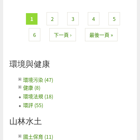
於
龍
崎
頁面
1
2
3
4
5
牛
埔
6
下一頁 ›
最後一頁 »
惡
地
地
環境與健康
質
公
環境污染 (47)
園
健康 (8)
及
周
環境法規 (18)
邊
環評 (55)
環
境
山林水土
觀
察
國土保育 (11)