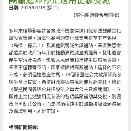
參
限
日期:
2025/03/18 (週二)
與
縮
【環保團體聯合新聞稿】
選
公
址
民
與
多年來環境部容許各級政府機關得適用促參法鼓勵焚化
參
用
爐設置營運，讓寡佔暴利的焚化爐業者得享五年免稅
與
地
（高達上億元！）及其他賦稅減免與補貼，業者受惠金
環
取
額遠高於政府每年用於推動源頭減量的經費。焚化爐會
評
得
產生空污及毒渣，影響人民健康和造成生態環境負荷，
嚴
未
業者不僅穩賺不賠，國家還變相高額補貼！這樣的不公
正
顧
不義，必須儘速懸崖勒馬，18個環團在公共政策網路參
抗
及
與平台上提案，希望財政部與環境部能負起責任，修正
議
正
《促進民間參與公共建設法之重大公共建設範圍》，立
制
當
即停止焚化爐適用促參法的各項獎勵補助與免稅，別讓
度
法
政府再亂花公帑，而是將納稅錢用於鼓勵垃圾源頭減量
倒
律
及循環利用，才是正辦。
退
程
嚕
序
相關新聞報導: