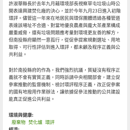
民
許淑華縣長於去年九月藉環境部長視察草屯垃圾山時公
主
開表達興建焚化廠的決心，並於今年九月23日進入初階
法
環評。儘管這一年來在地居民與環保團體透過各種管道
治
表達該場址不合適、對當地優良農產與龐大茶產業構成
中
嚴重威脅，還有垃圾問題應考量對環境更友善的解方，
央
但南投縣府顯然一意孤行，從促參提案規劃選址、用地
應
取得、可行性評估到進入環評，都未顧及程序正義與公
出
共利益。
手
要
對於南投縣府的作為，我們強烈抗議，質疑沒有程序正
回
義就不會有實質正義，同時訴請中央相關部會，建立促
土
參案推動的監督機制、檢討環評程序正義，改正促參案
地
的國有地撥用作業辦法，讓依據促參法推動的公共建設
保
能真正促進公共利益。
護
名
環境與健康:
間
廢棄物
焚化爐
環評
茶
經濟: