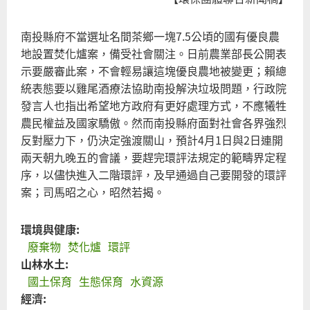
南投縣府不當選址名間茶鄉一塊7.5公頃的國有優良農
地設置焚化爐案，備受社會關注。日前農業部長公開表
示要嚴審此案，不會輕易讓這塊優良農地被變更；賴總
統表態要以雞尾酒療法協助南投解決垃圾問題，行政院
發言人也指出希望地方政府有更好處理方式，不應犧牲
農民權益及國家驕傲。然而南投縣府面對社會各界強烈
反對壓力下，仍決定強渡關山，預計4月1日與2日連開
兩天朝九晚五的會議，要趕完環評法規定的範疇界定程
序，以儘快進入二階環評，及早通過自己要開發的環評
案；司馬昭之心，昭然若揭。
環境與健康:
廢棄物
焚化爐
環評
山林水土:
國土保育
生態保育
水資源
經濟: