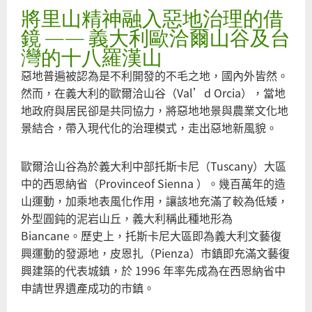
將里山精神融入惡地治理的借
爐
賺
鏡 —— 義大利歐洽爾山谷及台
賠
灣的十八羅漢山
空
惡地普遍被認為是不利開發的不毛之地，國內外皆然。
毒
然而，在義大利的歐爾洽山谷（Val’d Orcia），當地
大
地政府與居民卻是共同協力，將惡地地景與農業文化地
承
景結合，帶入現代化的治理模式，走出惡地新風貌。
國
還
歐爾洽山谷為於義大利中部托斯卡尼（Tuscany）大區
碼
中的西恩納省（Provinceof Sienna ）。幾百萬年的造
相
山運動，加乘地表風化作用，讓該地充滿了較為低矮，
貼
外型圓鈍的泥岩山丘，義大利稱此種地形為
環
Biancane。歷史上，托斯卡尼大區即為義大利文藝復
籲
興運動的發源地，皮恩扎（Pienza）市鎮即充滿文藝復
即
興建築的代表城鎮，於 1996 年率先成為在西恩納省中
止
申請世界遺產成功的市鎮。
用
參