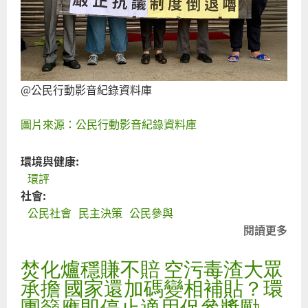
程
序
正
義
與
@公民行動影音紀錄資料庫
公
共
圖片來源：公民行動影音紀錄資料庫
利
益
環境與健康:
環
環評
評
社會:
審
公民社會
民主決策
公民參與
查
閱讀更多
關
限
於
縮
焚化爐穩賺不賠 空污毒渣大眾
環
公
境
承擔 國家還加碼變相補貼？環
民
部
團籲應即停止適用促參獎勵