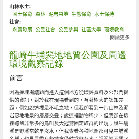
山林水土:
勵
國土保育
森林
泥岩惡地
生態保育
水土保持
社會:
永續發展
公民社會
公民參與
社區大學
環境教育
閱讀更多
關
將
龍崎牛埔惡地地質公園及周邊
山
神
環境觀察記錄
入
地
前言
理
借
因為掩埋場議題而進入這個地方從環評資料及公部門提
—
供的資訊，對於我在現場看到的，有著極大的認知差
義
距，例如說這裡是不毛之地，但我卻看到一片山林及泥
利
岩惡地地景的層層交疊；說這裡動物稀少，但我卻在這
洽
裡聽到非常多的鳥叫及大冠鷲固定族群的出現；說牛埔
山
溪是野溪常乾旱沒水，但我查看各種地圖都可見牛埔溪
及
名稱，也見旱季有些地方仍然常態有水；說泥岩不透水