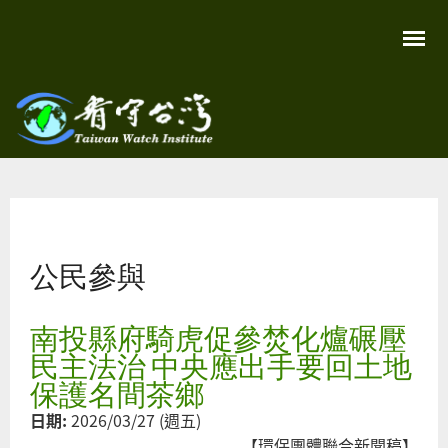
移
至
主
內
容
關
看守
心
環
台灣
境
您在這裡
尊
Taiwan
重
Watch
公民參與
生
命
看
守
南投縣府騎虎促參焚化爐碾壓
台
灣
民主法治 中央應出手要回土地
永
續
保護名間茶鄉
家
園
日期:
2026/03/27 (週五)
【環保團體聯合新聞稿】