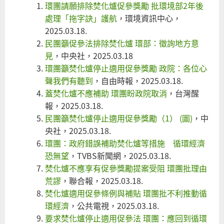
環團請願排除焚化爐促參獎勵 批環境部2年後
處理「拖字訣」護航
，環境資訊中心，
2025.03.18.
民團籲促參法排除焚化爐 環部：徵詢地方意
見
，中央社，2025.03.18
環團籲焚化爐停止適用促參獎勵 政院：各位心
聲我們有聽到
，自由時報，2025.03.18.
蓋焚化爐不應補助 環團盼政院取消
，台灣醒
報，2025.03.18.
民團籲焚化爐停止適用促參獎勵（1） (圖)
，中
央社，2025.03.18.
環團：政府錯誤補助焚化爐等措施 循環經濟
恐無望
，TVBS新聞網，2025.03.18.
焚化爐不應享有促參獎勵提案受阻 環團批理由
荒謬
，聯合報，2025.03.18.
焚化爐適用促參條例與補貼 環團批不利推動循
環經濟
，公共電視，2025.03.18.
要求焚化爐停止適用促參法 環團：應回到循環