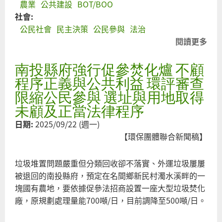
農業
公共建設
BOT/BOO
社會:
公民社會
民主決策
公民參與
法治
閱讀更多
關
於
南投縣府強行促參焚化爐 不顧
南
投
程序正義與公共利益 環評審查
縣
限縮公民參與 選址與用地取得
府
未顧及正當法律程序
騎
日期:
2025/09/22 (週一)
虎
【環保團體聯合新聞稿】
促
參
垃圾堆置問題嚴重但分類回收卻不落實、外運垃圾屢屢
焚
被退回的南投縣府，預定在名間鄉新民村濁水溪畔的一
化
塊國有農地，要依據促參法招商設置一座大型垃圾焚化
爐
廠，原規劃處理量能700噸/日，目前調降至500噸/日。
碾
壓