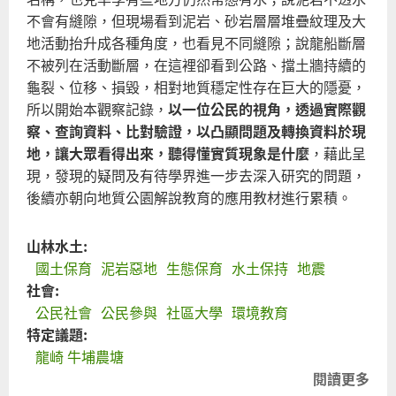
灣
不會有縫隙，但現場看到泥岩、砂岩層層堆疊紋理及大
十
地活動抬升成各種角度，也看見不同縫隙；說龍船斷層
羅
不被列在活動斷層，在這裡卻看到公路、擋土牆持續的
山
龜裂、位移、損毀，相對地質穩定性存在巨大的隱憂，
所以開始本觀察記錄，
以一位公民的視角，透過實際觀
察、查詢資料、比對驗證，以凸顯問題及轉換資料於現
地，讓大眾看得出來，聽得懂實質現象是什麼
，藉此呈
現，發現的疑問及有待學界進一步去深入研究的問題，
後續亦朝向地質公園解說教育的應用教材進行累積。
山林水土:
國土保育
泥岩惡地
生態保育
水土保持
地震
社會:
公民社會
公民參與
社區大學
環境教育
特定議題:
龍崎 牛埔農塘
閱讀更多
關