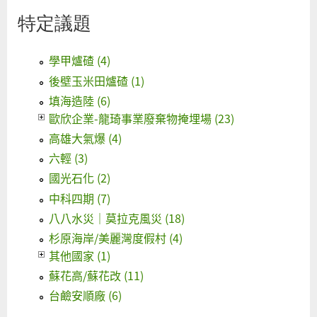
特定議題
學甲爐碴 (4)
後壁玉米田爐碴 (1)
填海造陸 (6)
歐欣企業-龍琦事業廢棄物掩埋場 (23)
高雄大氣爆 (4)
六輕 (3)
國光石化 (2)
中科四期 (7)
八八水災｜莫拉克風災 (18)
杉原海岸/美麗灣度假村 (4)
其他國家 (1)
蘇花高/蘇花改 (11)
台鹼安順廠 (6)