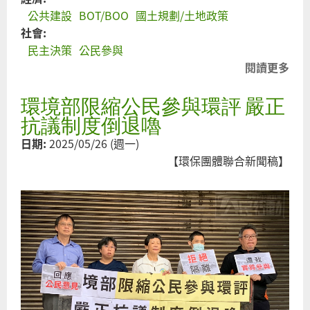
鄉
公共建設
BOT/BOO
國土規劃/土地政策
社會:
民主決策
公民參與
閱讀更多
關
於
環境部限縮公民參與環評 嚴正
南
投
抗議制度倒退嚕
縣
日期:
2025/05/26 (週一)
府
【環保團體聯合新聞稿】
強
行
促
參
焚
化
爐
不
顧