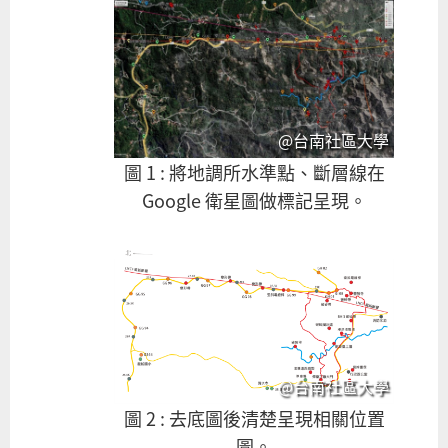
@台南社區大學
圖 1 : 將地調所水準點、斷層線在
Google 衛星圖做標記呈現。
@台南社區大學
圖 2 : 去底圖後清楚呈現相關位置
圖。