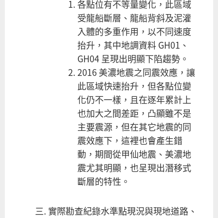
各點位有不等量變化，此區域
受龍船斷層、龍船背斜及泥灌
入體的多重作用，以不同速度
抬升，其中地調資料 GH01、
GH04 呈現出明顯下陷趨勢。
2016 美濃地震之同震效應，讓
此區域快速抬升，但各點位變
化仍不一樣，且在逐年累計上
也加大之間差距，凸顯雖不是
主要震源，但在其它地震的同
震效應下，這裡也會產生錯
動，期間從甲仙地震、美濃地
震尤其明顯，也呈現出潛移式
斷層的特性。
實際勘查紀錄水準點現況與現地道路、