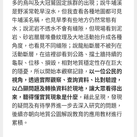
多的鳥叫及大冠鷲固定族群的出現；說牛埔溪
是野溪常乾旱沒水，但我查看各種地圖都可見
牛埔溪名稱，也見旱季有些地方仍然常態有
水；說泥岩不透水不會有縫隙，但現場看到泥
岩、砂岩層層堆疊紋理及大地活動抬升成各種
角度，也看見不同縫隙；說龍船斷層不被列在
活動斷層，在這裡卻看到公路、擋土牆持續的
龜裂、位移、損毀，相對地質穩定性存在巨大
的隱憂，所以開始本觀察記錄，
以一位公民的
視角，透過實際觀察、查詢資料、比對驗證，
以凸顯問題及轉換資料於現地，讓大眾看得出
來，聽得懂實質現象是什麼
，藉此呈現，發現
的疑問及有待學界進一步去深入研究的問題，
後續亦朝向地質公園解說教育的應用教材進行
累積。