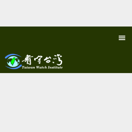
關
看守
心
環
台灣
境
尊
Taiwan
重
Watch
生
命
看
守
台
灣