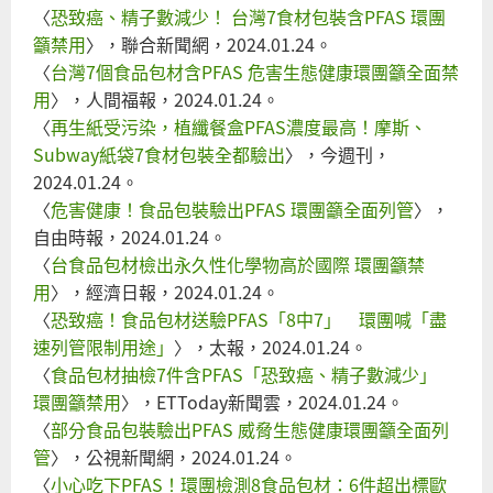
〈
恐致癌、精子數減少！ 台灣7食材包裝含PFAS 環團
策
籲禁用
〉，聯合新聞網，2024.01.24。
議
〈
台灣7個食品包材含PFAS 危害生態健康環團籲全面禁
（
用
〉，人間福報，2024.01.24。
〈
再生紙受污染，植纖餐盒PFAS濃度最高！摩斯、
Subway紙袋7食材包裝全都驗出
〉，今週刊，
2024.01.24。
〈
危害健康！食品包裝驗出PFAS 環團籲全面列管
〉，
自由時報，2024.01.24。
〈
台食品包材檢出永久性化學物高於國際 環團籲禁
用
〉，經濟日報，2024.01.24。
〈
恐致癌！食品包材送驗PFAS「8中7」 環團喊「盡
速列管限制用途」
〉，太報，2024.01.24。
〈
食品包材抽檢7件含PFAS「恐致癌、精子數減少」
環團籲禁用
〉，ETToday新聞雲，2024.01.24。
〈
部分食品包裝驗出PFAS 威脅生態健康環團籲全面列
管
〉，公視新聞網，2024.01.24。
〈
小心吃下PFAS！環團檢測8食品包材：6件超出標歐