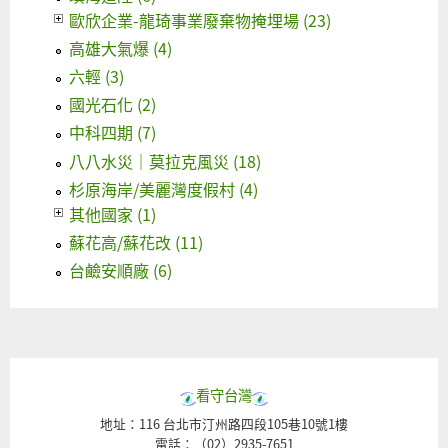
歐欣企業-龍琦事業廢棄物掩埋場 (23)
高雄大氣爆 (4)
六輕 (3)
國光石化 (2)
中科四期 (7)
八八水災｜莫拉克風災 (18)
杉原海岸/美麗灣度假村 (4)
其他國家 (1)
蘇花高/蘇花改 (11)
台鹼安順廠 (6)
看守台灣
地址：116 台北市汀州路四段105巷10號1樓
電話：（02）2935-7651