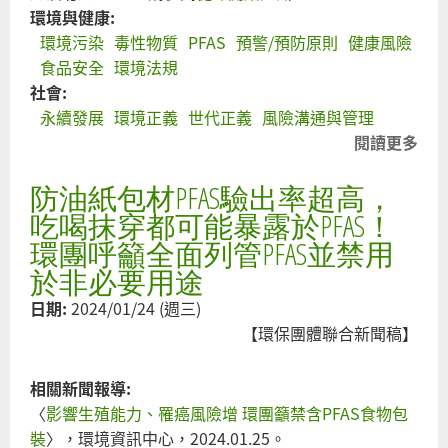
環境與健康:
環境污染
毒性物質
PFAS
預警/預防原則
健康風險
食品安全
環境法規
社會:
永續發展
環境正義
世代正義
風險溝通與管理
閱讀更多
關
PFA
防油紙包材PFAS驗出率超高，
全
管
吃喝抹穿都可能暴露於PFAS！
能
環團呼籲全面列管PFAS並禁用
─
於非必要用途
立
日期:
2024/01/24 (週三)
起
【環保團體聯合新聞稿】
生
世
相關新聞報導:
康
〈
影響生殖能力、罹癌風險增 環團籲禁含PFAS食物包
PFA
裝
〉，環境資訊中心，2024.01.25。
管