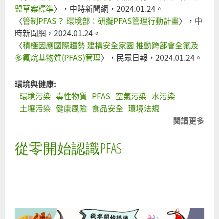
盟草案標準
〉，中時新聞網，2024.01.24。
〈
管制PFAS？ 環境部：研擬PFAS管理行動計畫
〉，中
時新聞網，2024.01.24。
〈
積極因應國際趨勢 建構安全家園 推動跨部會全氟及
多氟烷基物質(PFAS)管理
〉，民眾日報，2024.01.24。
環境與健康:
環境污染
毒性物質
PFAS
空氣污染
水污染
土壤污染
健康風險
食品安全
環境法規
閱讀更多
關
油
從零開始認識PFAS
材P
驗
超
吃
穿
能
於