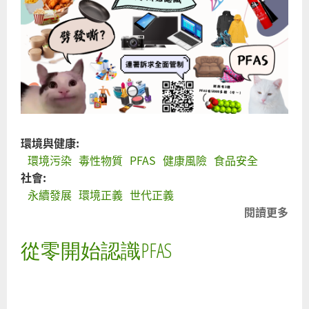
PF
環
籲
列
PF
禁
非
用
環境與健康:
環境污染
毒性物質
PFAS
健康風險
食品安全
社會:
永續發展
環境正義
世代正義
閱讀更多
關
從
從零開始認識PFAS
開
認
PFA