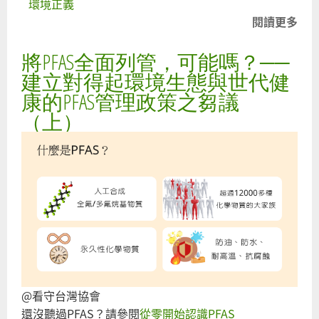
環境正義
閱讀更多
關
誰
將PFAS全面列管，可能嗎？──
保
清
建立對得起環境生態與世代健
頂
康的PFAS管理政策之芻議
居
（上）
飲
乾
地
水
權
益
@看守台灣協會
還沒聽過PFAS？請參閱
從零開始認識PFAS