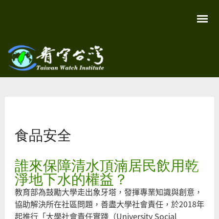
移
至
主
內
容
關
看守
心
環
台灣
境
您在這裡
尊
Taiwan
重
Watch
食品安全
生
命
看
守
誰來保障清水頂湳居民飲用乾
台
灣
淨地下水的權益？
永
續
教育部為鼓勵大學走出象牙塔，發揮專業知識與創意，
家
園
協助解決所在社區問題，善盡大學社會責任，於2018年
起推行「大學社會責任實踐（University Social