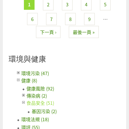
要
頁面
1
2
3
4
5
淘
「
6
7
8
9
…
生
毒
下一頁 ›
最後一頁 »
保
女
及
環境與健康
他
弱
環境污染 (47)
群
健康 (8)
健康風險 (92)
傳染病 (2)
食品安全 (51)
基因污染 (2)
環境法規 (18)
環評 (55)