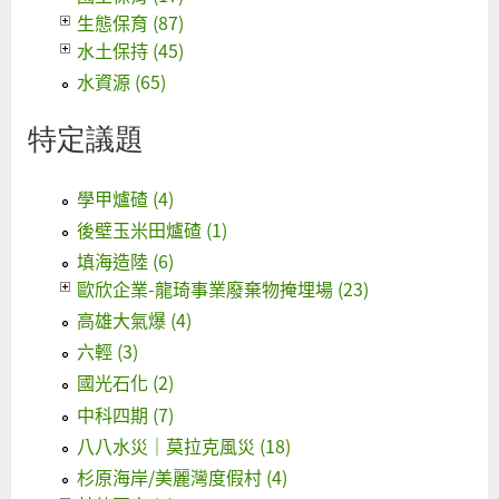
生態保育 (87)
水土保持 (45)
水資源 (65)
特定議題
學甲爐碴 (4)
後壁玉米田爐碴 (1)
填海造陸 (6)
歐欣企業-龍琦事業廢棄物掩埋場 (23)
高雄大氣爆 (4)
六輕 (3)
國光石化 (2)
中科四期 (7)
八八水災｜莫拉克風災 (18)
杉原海岸/美麗灣度假村 (4)