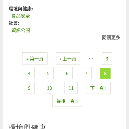
環境與健康:
食品安全
社會:
資訊公開
閱讀更多
關
於
莫
« 第一頁
‹ 上一頁
…
3
拿
頁面
全
民
4
5
6
7
8
健
康
9
10
11
下一頁 ›
當
最後一頁 »
籌
碼
環境與健康