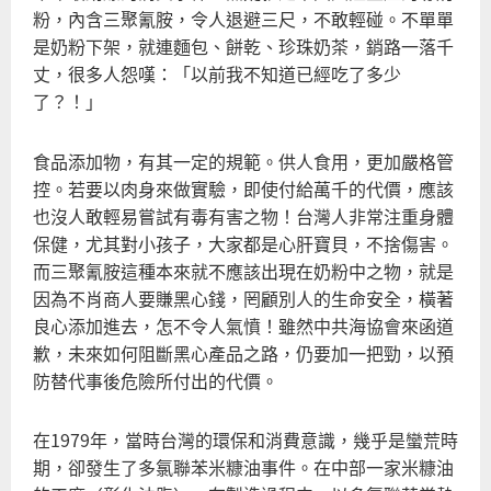
整
粉，內含三聚氰胺，令人退避三尺，不敢輕碰。不單單
治
是奶粉下架，就連麵包、餅乾、珍珠奶茶，銷路一落千
毒
丈，很多人怨嘆：「以前我不知道已經吃了多少
魚
了？！」
將
再
食品添加物，有其一定的規範。供人食用，更加嚴格管
現
控。若要以肉身來做實驗，即使付給萬千的代價，應該
也沒人敢輕易嘗試有毒有害之物！台灣人非常注重身體
保健，尤其對小孩子，大家都是心肝寶貝，不捨傷害。
而三聚氰胺這種本來就不應該出現在奶粉中之物，就是
因為不肖商人要賺黑心錢，罔顧別人的生命安全，橫著
良心添加進去，怎不令人氣憤！雖然中共海協會來函道
歉，未來如何阻斷黑心產品之路，仍要加一把勁，以預
防替代事後危險所付出的代價。
在1979年，當時台灣的環保和消費意識，幾乎是蠻荒時
期，卻發生了多氯聯苯米糠油事件。在中部一家米糠油