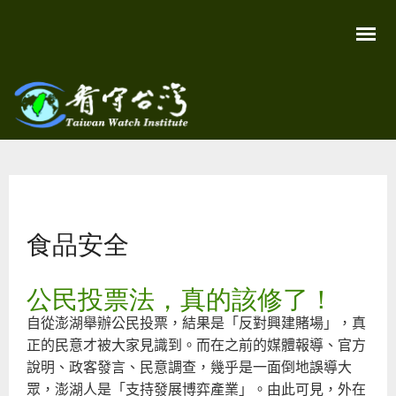
移
至
主
內
容
關
看守
心
環
台灣
境
您在這裡
尊
Taiwan
重
Watch
食品安全
生
命
看
守
公民投票法，真的該修了！
台
灣
自從澎湖舉辦公民投票，結果是「反對興建賭場」，真
永
續
正的民意才被大家見識到。而在之前的媒體報導、官方
家
園
說明、政客發言、民意調查，幾乎是一面倒地誤導大
眾，澎湖人是「支持發展博弈產業」。由此可見，外在