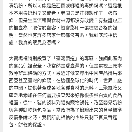
油
毒奶粉，所以可能是紐西蘭或哪裡的毒奶粉嗎？還是根
本不用毒奶粉？又或者，老闆只是花錢製作了一張布
條，但是生產流程與食材來源都沒有改變？有些麵包店
的櫃臺為了取信於顧客，還會影印一張檢驗合格的證
明，當然也有許多店家什麼都沒有貼，我到底該相信
誰？我真的眼見為憑嗎？
大賣場裡特別設置了「臺灣製造」的專區，強調此區內
的食品保證安全，我當然是愛臺灣的，但是電視上原本
教導辨認條碼的方式，最近好像又爆出中國產品掛馬來
西亞甚至臺灣的條碼，在這個全球化的時代，世界工廠
的中國，提供著全球各地各種食材的原料，三聚氰胺又
廣泛地添加在任何需要檢查起來好像很多蛋白質的食品
裡面，從牛、豬的飼料到貓狗寵物餅乾，乃至嬰兒奶粉
與各種餅乾麵包食品。當政府為了檢驗出來的含量標準
反覆爭論之時，我們所能相信的也許只剩下官員吞麵
包、餅乾的保證。