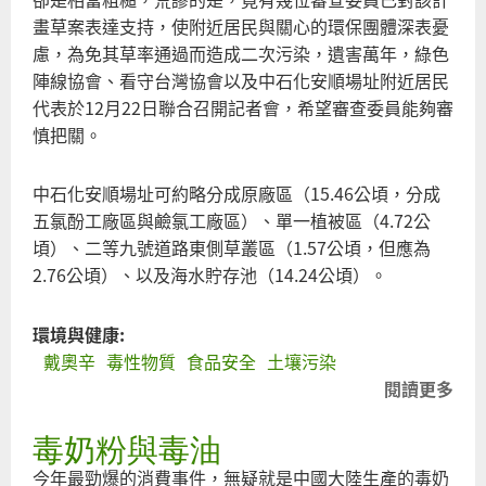
畫草案表達支持，使附近居民與關心的環保團體深表憂
慮，為免其草率通過而造成二次污染，遺害萬年，綠色
陣線協會、看守台灣協會以及中石化安順場址附近居民
代表於12月22日聯合召開記者會，希望審查委員能夠審
慎把關。
中石化安順場址可約略分成原廠區（15.46公頃，分成
五氯酚工廠區與鹼氯工廠區）、單一植被區（4.72公
頃）、二等九號道路東側草叢區（1.57公頃，但應為
2.76公頃）、以及海水貯存池（14.24公頃）。
環境與健康:
戴奧辛
毒性物質
食品安全
土壤污染
閱讀更多
關
於
毒奶粉與毒油
低
標
今年最勁爆的消費事件，無疑就是中國大陸生產的毒奶