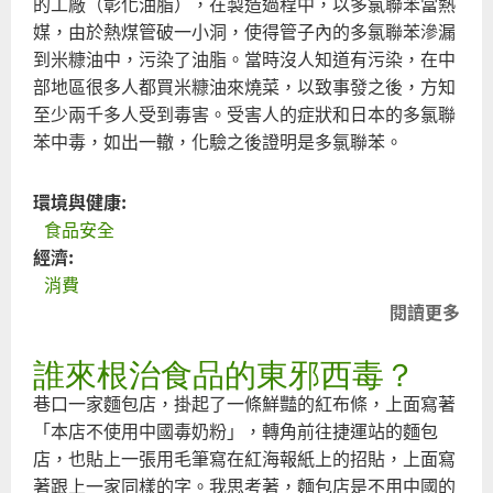
的工廠（彰化油脂），在製造過程中，以多氯聯苯當熱
媒，由於熱煤管破一小洞，使得管子內的多氯聯苯滲漏
到米糠油中，污染了油脂。當時沒人知道有污染，在中
部地區很多人都買米糠油來燒菜，以致事發之後，方知
至少兩千多人受到毒害。受害人的症狀和日本的多氯聯
苯中毒，如出一轍，化驗之後證明是多氯聯苯。
環境與健康:
食品安全
經濟:
消費
閱讀更多
關
於
誰來根治食品的東邪西毒？
毒
奶
巷口一家麵包店，掛起了一條鮮豔的紅布條，上面寫著
粉
「本店不使用中國毒奶粉」，轉角前往捷運站的麵包
與
店，也貼上一張用毛筆寫在紅海報紙上的招貼，上面寫
毒
著跟上一家同樣的字。我思考著，麵包店是不用中國的