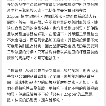
多奶製品在生產過程中會遭到容器或農藥中所含或分解
產生的三聚氰胺污染，包括衛生署官員日前在為
2.5ppm標準辯解時，也採此說法。然而這種說法大有
問題，首先，現在很少有塑膠容器是以美耐皿製成，連
這些食品公司的產品包裝，也均非美耐皿材質。即使酪
農以美耐皿容器裝鮮乳，在常溫下，其單體三聚氰胺也
不太會溶出，而送到食品加工廠後，其管線設備更不太
可能用美耐皿為材質，因此塑膠容器會造成奶製品受到
三聚氰胺的污染，只有當消費者以美耐皿的杯碗盛裝熱
騰騰的奶品時，才有可能發生。
至於這些污染源若來自受到農藥污染的飼料，則表示這
些食品公司的品質管制出了問題，未對飼料的品質把
關，或未對奶品產地的環境品質嚴格要求。若如此，我
們不僅將吃進三聚氰胺，更將吃下其他不明的農藥殘餘
物質，健康風險將不下於「只有」2.5ppm的三聚氰
胺。這樣的奶製品，還有誰想吃？