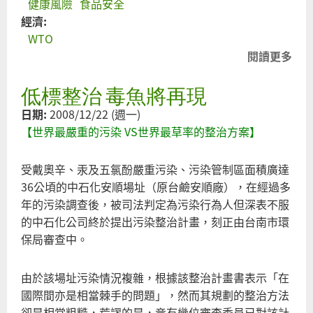
健康風險
食品安全
經濟:
WTO
閱讀更多
關
漠
低標整治 毒魚將再現
台
民
日期:
2008/12/22 (週一)
的
【世界最嚴重的污染 VS世界最草率的整治方案】
受
美
受戴奧辛、汞及五氯酚嚴重污染、污染管制區面積廣達
贏
36公頃的中石化安順場址（原台鹼安順廠），在經過多
什
年的污染調查後，被司法判定為污染行為人但深表不服
麼
的中石化公司終於提出污染整治計畫，刻正由台南市環
保局審查中。
由於該場址污染情況複雜，根據該整治計畫書表示「在
國際間亦是相當棘手的問題」，然而其規劃的整治方法
卻是相當粗糙，荒謬的是，竟有幾位審查委員已對該計