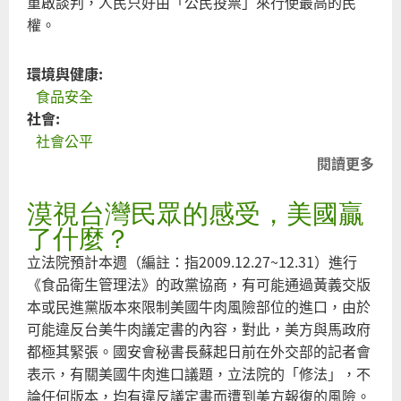
重啟談判，人民只好由「公民投票」來行使最高的民
權。
環境與健康:
食品安全
社會:
社會公平
閱讀更多
關
公
漠視台灣民眾的感受，美國贏
投
法
了什麼？
真
立法院預計本週（編註：指2009.12.27~12.31）進行
該
《食品衛生管理法》的政黨協商，有可能通過黃義交版
了
本或民進黨版本來限制美國牛肉風險部位的進口，由於
可能違反台美牛肉議定書的內容，對此，美方與馬政府
都極其緊張。國安會秘書長蘇起日前在外交部的記者會
表示，有關美國牛肉進口議題，立法院的「修法」，不
論任何版本，均有違反議定書而遭到美方報復的風險。