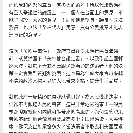
的假象和內部的真意，有多大的落差！所以代議政治在
有重大爭議性的議題上，一二個人在台面上的意見，不
能等同於「大家的意見」！即使他是縣長、議長、立法
委員，也無法「全權代表」民意，只有公民投票才能表
達真正的意見。
這次「美國牛事件」，政府官員在尚未進行民意溝通
前，就貿然簽下「美牛輸台議定書」，以致引起全國軒
然大波。對於不善或不願跟民眾溝通的決策者，他的決
策一定會受到質疑和挑戰。這也是為什麼大家會越來越
不信賴政治人物可以給人民帶來幸福，提升生活品質。
對於政府一廂情願的自我感覺良好，為人民做出決定，
但卻不再傾聽人民的聲音，這是非常危險的事！一般民
眾都瞭解絞肉和內臟可能帶來的高風險，為何簽約決策
者卻不能理解台灣風險會增高多少？環境污染、人民健
康、健保支出能承擔多少？當決策者不敢去和美國要求