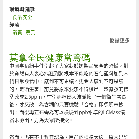
環境與健康:
食品安全
經濟:
消費
農業
閱讀更多
關
誰
莫拿全民健康當籌碼
根
食
中國毒奶粉事件引起了大家對於奶製品安全的恐慌，對
的
於竟然有人喪心病狂到將根本不能吃的石化塑料加到人
邪
們日常飲食中，感到不可思議。更令人感到不可思議
毒
的，是衛生署日前竟將原本要求不得檢出三聚氰胺的標
準改成2.5ppm，在引起喧然大波並換了一個衛生署長
後，才又改口為含糊的只要檢驗「合格」即標明未檢
出，而後再宣布需為可以檢驗到ppb水準的LCMass儀
器未檢出，方為大眾所接受。
然而，仍有不少聲音認為，目前的標準太嚴，原因是許