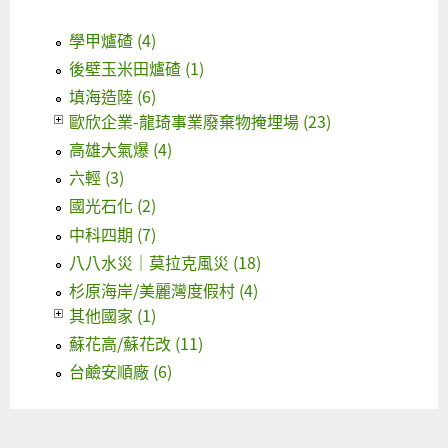
學甲爐碴 (4)
後壁玉米田爐碴 (1)
填海造陸 (6)
歐欣企業-龍琦事業廢棄物掩埋場 (23)
高雄大氣爆 (4)
六輕 (3)
國光石化 (2)
中科四期 (7)
八八水災｜莫拉克風災 (18)
杉原海岸/美麗灣度假村 (4)
其他國家 (1)
蘇花高/蘇花改 (11)
台鹼安順廠 (6)