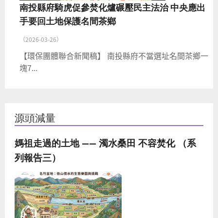
南投縣府騎虎促參焚化爐碾壓民主法治 中央應出
手要回土地保護名間茶鄉
（2026-03-26）
【環保團體聯合新聞稿】 南投縣府不當選址名間茶鄉一
塊7...
源頭減量
媽祖走過的土地 —— 濁水桑田 不容焚化 （系
列報告三）