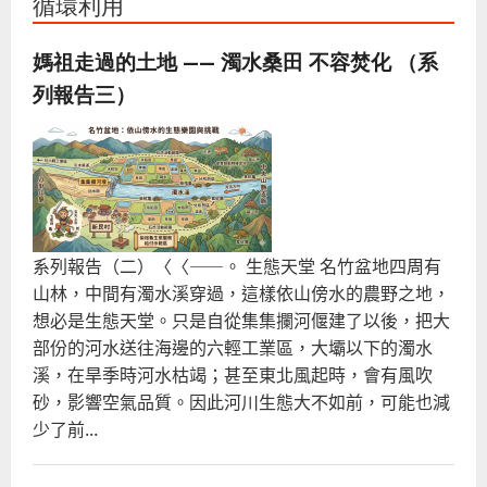
循環利用
媽祖走過的土地 —— 濁水桑田 不容焚化 （系
列報告三）
系列報告（二）〈〈――。 生態天堂 名竹盆地四周有
山林，中間有濁水溪穿過，這樣依山傍水的農野之地，
想必是生態天堂。只是自從集集攔河偃建了以後，把大
部份的河水送往海邊的六輕工業區，大壩以下的濁水
溪，在旱季時河水枯竭；甚至東北風起時，會有風吹
砂，影響空氣品質。因此河川生態大不如前，可能也減
少了前...