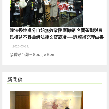
違法撥地處分自始無效政院應撤銷 名間茶鄉與農
民權益不容曲解法律文官霸凌──訴願補充理由書
（2026-03-29）
@看守台灣＋Google Gemi...
新聞稿