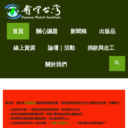
移
至
主
內
關
首頁
關心議題
新聞稿
出版品
看守
心
容
環
台灣
境
尊
線上資源
論壇｜活動
捐款與志工
Taiwan
重
生
Watch
命
看
關於我們
守
尋
台
灣
永
續
家
園