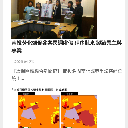
南投焚化爐促參案民調虛假 程序亂來 踐踏民主與
專業
（2026-04-21）
【環保團體聯合新聞稿】 南投名間焚化爐案爭議持續延
燒！...