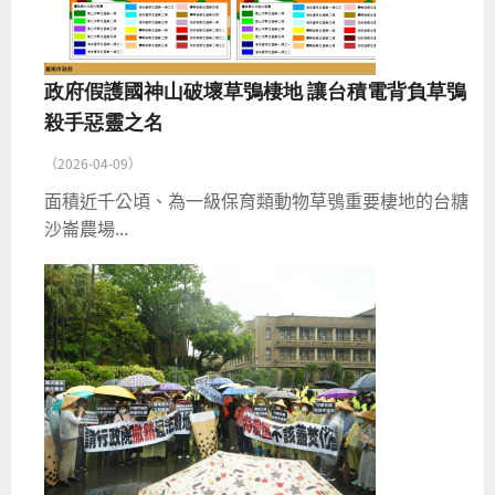
政府假護國神山破壞草鴞棲地 讓台積電背負草鴞
殺手惡靈之名
（2026-04-09）
面積近千公頃、為一級保育類動物草鴞重要棲地的台糖
沙崙農場...