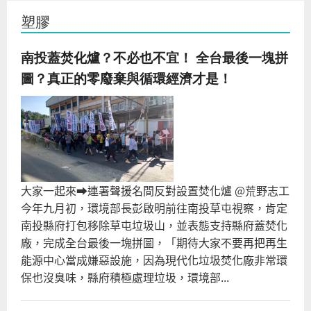
塑膠
南投蓋焚化爐？不必也不宜！ 全台最後一塊拼
圖？真正的零廢棄與循環經濟才是！
大家一起來⮕連署聲援名間反對設置焚化爐 @荒野志工
今年九月初，環境部長彭啟明前往南投草屯視察，肯定
南投縣府打包移除草屯垃圾山，並表態支持縣府蓋焚化
廠，完成全台最後一塊拼圖，「期待大家不要再把再生
能源中心當成嫌惡設施，因為現代化垃圾焚化廠非常環
保也沒臭味，縣府積極處理垃圾，環境部...