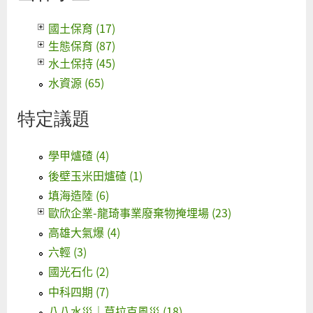
國土保育 (17)
生態保育 (87)
水土保持 (45)
水資源 (65)
特定議題
學甲爐碴 (4)
後壁玉米田爐碴 (1)
填海造陸 (6)
歐欣企業-龍琦事業廢棄物掩埋場 (23)
高雄大氣爆 (4)
六輕 (3)
國光石化 (2)
中科四期 (7)
八八水災｜莫拉克風災 (18)