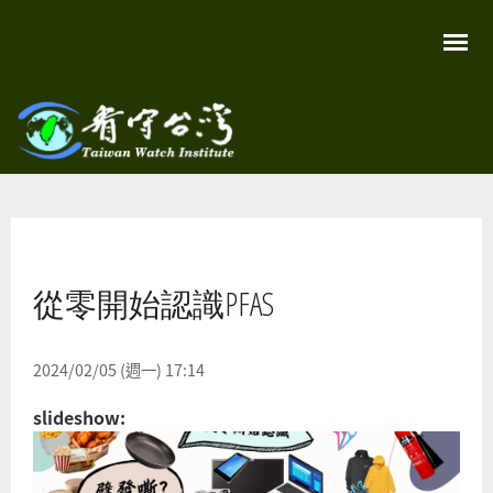
移
至
主
內
容
關
看守
心
環
台灣
境
您在這裡
尊
Taiwan
重
Watch
從零開始認識PFAS
生
命
看
守
台
2024/02/05 (週一) 17:14
灣
永
slideshow:
續
家
園