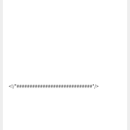
<!/*#############################*/>