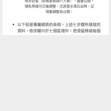
除非必要（如需要檢調介入者），盡量公開。
隱私等級可日後調整，尤其當水落石出時，記
得要調整為公開。
以下就是專屬網頁的長相。上述七步驟所填寫的
資料，依序顯示於七個區塊中。把滑鼠移過每個
區塊時，會顯示鉛筆圖示，可讓你繼續編輯或上
傳資料。