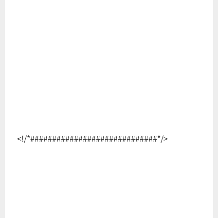
<!/*#############################*/>