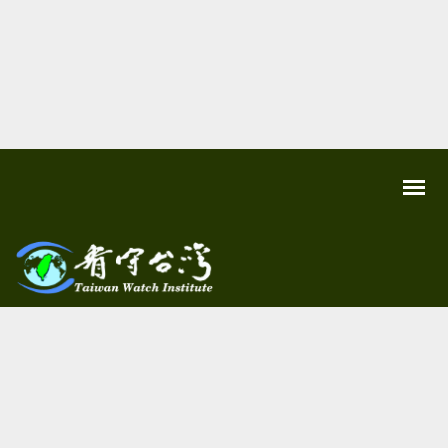
關
看守
心
環
台灣
境
尊
Taiwan
重
Watch
生
命