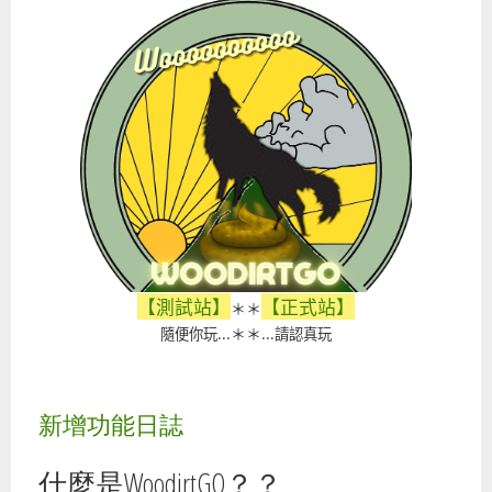
【測試站】
【正式站】
＊＊
＊＊
隨便你玩...
...請認真玩
新增功能日誌
什麼是WoodirtGO？？