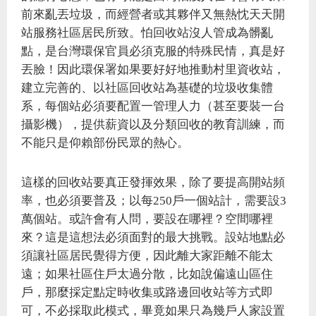
前來亂丟垃圾，而經營者或其夥伴又無熱忱天天開
站服務社區居民所致。怕回收站沒人管成為髒亂
點，是台灣環保官員必須克服的特殊民情，真是好
丟臉！因此環保署如果要好好地推動村里資收站，
建立完善的、以社區回收站為基礎的垃圾收集體
系，每個站必須要配置一管理人力（甚至要裝一台
攝影機），提供薪資以及分類回收的教育訓練，而
不能只是仰賴部份民眾的熱心。
這樣的回收站要真正發揮效果，除了要提高開站頻
率，也必須要普及；以每250戶一個站計，需要設3
萬個站。或許會有人問，要設在哪裡？空間哪裡
來？這是這想法必須面對的最大挑戰。設站地點必
須讓社區居民覺得方便，因此離大家距離不能太
遠；如果社區住戶太過分散，比如說偏遠山區住
戶，那麼採定點定時收集或路邊回收站等方式即
可，不必採取此模式，畢竟如果只為幾戶人家設置