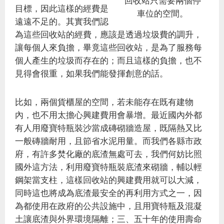
回收站只需要兩個停
目標，因此這樣的經費是
車位的空間。
遠遠不足的。其實我們認
為這些回收站的經費，應該是透過垃圾費的調升，
讓每個人來負擔，畢竟這些回收站，是為了服務每
個人產生的垃圾而存在的；而且這樣的負擔，也不
見得會很重，如果我們能發揮創意的話。
比如，兩個貨櫃屋的空間，若未能存在既有建物
內，也不用太擔心興建費用會暴增。最近國內外都
有人用廢寶特瓶裝沙當成磚砌牆造屋，既隔熱又比
一般磚牆耐用，且節省水泥用量。而我們各縣市政
府，有許多焚化廠的底渣無處可去，我們何妨比照
國外這方法，利用廢寶特瓶裝底渣來砌牆，輔以輕
鋼架當支柱，這樣回收站的興建費用就可以大減，
同時這也將成為底渣最安全的再利用方式之一，因
為都使用在政府的公共設施中，且用寶特瓶及混凝
土讓底渣與外界環境隔離；三、五十年的使用壽命