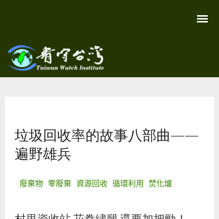
移
至
主
內
容
關
看守
心
環
台灣
境
您在這裡
尊
Taiwan
重
Watch
垃圾回收率的故事八部曲——
生
命
看
遍野雄兵
守
台
灣
永
廢棄物
零廢棄
資源回收
循環利用
焚化爐
續
家
園
村里資收站 花拳繡腿 還要加把勁！