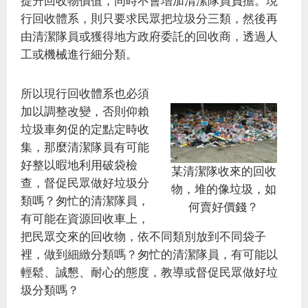
提升回收物價值，同時不會增加清潔隊員負擔。現
行回收體系，則只要求民眾把垃圾分三類，然後再
由清潔隊員或獲得地方政府委託的回收商，透過人
工或機械進行細分類。
所以現行回收體系也必須
加以調整改變，否則仰賴
垃圾車匆促的定點定時收
集，那麼清潔隊員有可能
好整以暇地利用破袋檢
某清潔隊收來的回收
查，督促民眾做好垃圾分
物，堆的像垃圾，如
類嗎？匆忙的清潔隊員，
何賣好價錢？
有可能在資源回收車上，
把民眾交來的回收物，依不同類別放到不同袋子
裡，做到細緻分類嗎？匆忙的清潔隊員，有可能以
輕鬆、誠懇、耐心的態度，教導或督促民眾做好垃
圾分類嗎？