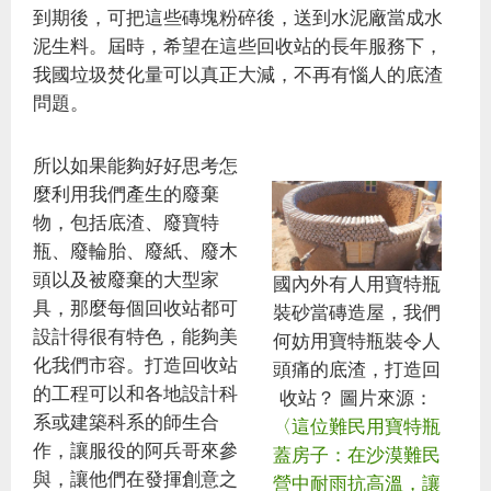
到期後，可把這些磚塊粉碎後，送到水泥廠當成水
泥生料。屆時，希望在這些回收站的長年服務下，
我國垃圾焚化量可以真正大減，不再有惱人的底渣
問題。
所以如果能夠好好思考怎
麼利用我們產生的廢棄
物，包括底渣、廢寶特
瓶、廢輪胎、廢紙、廢木
頭以及被廢棄的大型家
國內外有人用寶特瓶
具，那麼每個回收站都可
裝砂當磚造屋，我們
設計得很有特色，能夠美
何妨用寶特瓶裝令人
化我們市容。打造回收站
頭痛的底渣，打造回
的工程可以和各地設計科
收站？ 圖片來源：
系或建築科系的師生合
〈這位難民用寶特瓶
作，讓服役的阿兵哥來參
蓋房子：在沙漠難民
與，讓他們在發揮創意之
營中耐雨抗高溫，讓