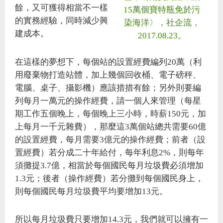
餘，又可獲得相當不一樣
15萬個寶特瓶免於污
的實務經驗，同時減少興
染海洋〉，社企流，
建成本。
2017.08.23。
在這樣的夢想下，每個站的設置經費編列20萬（利
用廢棄物打造站體，加上幾個回收桶、電子磅秤、
電腦、桌子、攝影機）應該措措有餘；另外則要編
列每月一萬元的操作經費，請一個人來管理（每星
期工作五個晚上，每個晚上三小時，時薪150元，加
上每月一千元雜費），那麼這3萬個站總共需要60億
的設置經費，每月需要3億元的操作經費；前者（設
置經費）若分成二十年給付，每年利息2%，則每年
須攤提3.7億，相當於每個國民每月垃圾費必須增加
1.3元；後者（操作經費）若分攤到每個國民身上，
則每個國民每月垃圾費平均要增加13元。
所以每月垃圾費只要增加14.3元，我們就可以擁有一