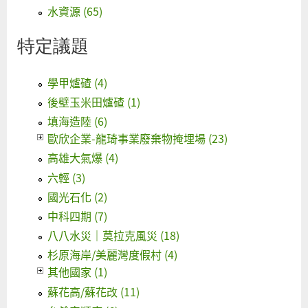
水資源 (65)
特定議題
學甲爐碴 (4)
後壁玉米田爐碴 (1)
填海造陸 (6)
歐欣企業-龍琦事業廢棄物掩埋場 (23)
高雄大氣爆 (4)
六輕 (3)
國光石化 (2)
中科四期 (7)
八八水災｜莫拉克風災 (18)
杉原海岸/美麗灣度假村 (4)
其他國家 (1)
蘇花高/蘇花改 (11)