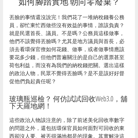
如何腳踏實地 朝向零廢棄？
丟臉的事情還沒說完！我們花了一堆納稅錢養公務
員，卻忙東忙西做些沒有效益的事情，誰該負責？
就是民選首長、議員。不是嗎？公務員這樣做事，
他們不該覺得丟臉嗎？尤其是地方議員與首長，必
須去看環保官僚如何花錢、做事，或者做事情應該
要花多少錢，但他們普遍關注的是自己的選票甚至
荷包利益，而沒有為我們的納稅錢把關。選出這樣
的政治人物，民眾不覺得丟臉嗎？是不是該好好督
促他們負起責任呢？
玻璃瓶巡檢？ 何仿試試回收Web3.0，舖
下天羅地網！
這些政治人物該注意的，除了前述美化回收率數字
的問題之外，還包括環保官員如何面對可回收的東
西卻沒人要、被丟得滿地都是的現象。其實解決這