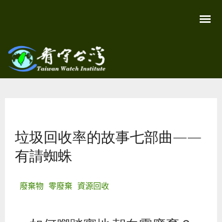
移
至
主
內
容
關
看守
心
環
台灣
境
您在這裡
尊
Taiwan
重
Watch
垃圾回收率的故事七部曲——
生
命
看
有請蜘蛛
守
台
灣
永
廢棄物
零廢棄
資源回收
續
家
園