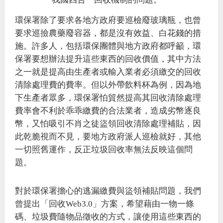
環保署除了要求各地方政府要巡檢廢玻璃瓶，也曾
要求巡撿農藥廢容器，都是沒有效益、白花錢的措
施。許多人，包括環保團體與地方政府都呼籲，環
保署要想辦法提升這些東西的回收價值，其中方法
之一就是提高由生產者或輸入業者必須繳交的回收
清除處理費的費率。但以外帶飲料杯為例，因為地
下生產者眾多，環保署怕貿然提高其回收清除處理
費率會不利於乖乖繳費的合法業者，造成劣幣逐良
幣，又怕吸引不肖之徒盜領回收清除處理補貼，因
此乾脆視而不見，要地方政府派人巡檢就好，其他
一切照舊運作，反正垃圾回收率無法反映這個問
題。
對於環保署擔心的逃漏繳費與盜領補貼問題，我們
曾提出「回收Web3.0」方案，希望藉由一物一條
碼、垃圾費隨物品徵收的方式，讓使用這些東西的