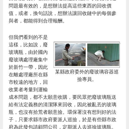
問題最有效的，是想辦法提高這些東西的回收價
值，或者，換句話說，想辦法讓回收鏈中的每個參
與者，都能得到合理報酬。
但我們看到的不是
這樣，比如說，廢
玻璃瓶，由於國內
廢玻璃處理廠集中
於新竹一帶，因此
某縣政府委外的廢玻璃容器巡
在離處理廠所在縣
撿專員。
市較遠的地方，回
收業者考量到運輸
成本問題，都不太願意收購，要民眾把廢玻璃瓶送
給有法定義務的清潔隊來回收，因此被亂丟的玻璃
瓶，也沒有拾荒者願意撿。環保署沒有想到好的法
子，只要求縣市政府要派人巡撿，於是有些縣市政
府為此發包請顧問公司，定期派人去巡撿玻璃瓶。