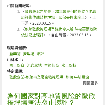
相關新聞報導:
〈
國寶級泥岩地景，20年噩夢何時終結？老舊
環評綁住龍崎掩埋場，環保署遲未廢止
〉，上
下游，2023.03.15。
〈
龍崎歐欣掩埋場爭議迄今未解 陳椒華籲政院
依法廢止環評
〉，自由時報，2023.03.15。
環境與健康:
廢棄物
掩埋場
環評
山林水土:
國土保育
泥岩惡地
生態保育
水土保持
特定議題:
歐欣企業-龍琦事業廢棄物掩埋場
龍崎 牛埔農塘
閱讀更多
關
於
為何國家對高地質風險的歐欣
廢
止
掩埋場無法廢止環評？