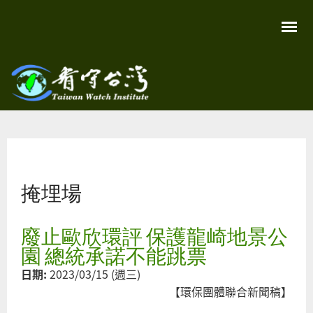
移
至
主
內
容
關
看守
心
環
台灣
境
您在這裡
尊
Taiwan
重
Watch
掩埋場
生
命
看
守
廢止歐欣環評 保護龍崎地景公
台
灣
園 總統承諾不能跳票
永
續
日期:
2023/03/15 (週三)
家
園
【環保團體聯合新聞稿】