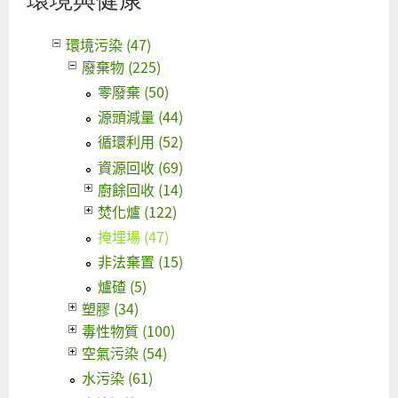
GD
！ 
環境污染 (47)
團
廢棄物 (225)
立
零廢棄 (50)
草
源頭減量 (44)
盼
循環利用 (52)
源
續
資源回收 (69)
理 
廚餘回收 (14)
未
焚化爐 (122)
世
掩埋場 (47)
共
非法棄置 (15)
共
爐碴 (5)
(一)
塑膠 (34)
毒性物質 (100)
空氣污染 (54)
水污染 (61)