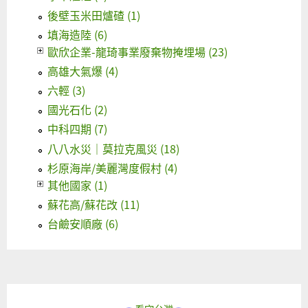
後壁玉米田爐碴 (1)
填海造陸 (6)
歐欣企業-龍琦事業廢棄物掩埋場 (23)
高雄大氣爆 (4)
六輕 (3)
國光石化 (2)
中科四期 (7)
八八水災｜莫拉克風災 (18)
杉原海岸/美麗灣度假村 (4)
其他國家 (1)
蘇花高/蘇花改 (11)
台鹼安順廠 (6)