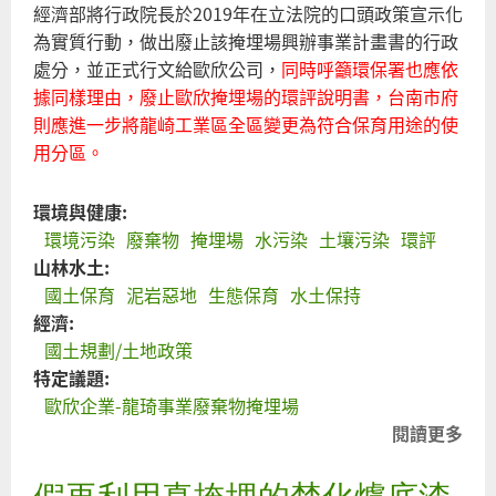
經濟部將行政院長於2019年在立法院的口頭政策宣示化
為實質行動，做出廢止該掩埋場興辦事業計畫書的行政
處分，並正式行文給歐欣公司，
同時呼籲環保署也應依
據同樣理由，廢止歐欣掩埋場的環評說明書，台南市府
則應進一步將龍崎工業區全區變更為符合保育用途的使
用分區。
環境與健康:
環境污染
廢棄物
掩埋場
水污染
土壤污染
環評
山林水土:
國土保育
泥岩惡地
生態保育
水土保持
經濟:
國土規劃/土地政策
特定議題:
歐欣企業-龍琦事業廢棄物掩埋場
閱讀更多
關
於
假再利用真掩埋的焚化爐底渣
環