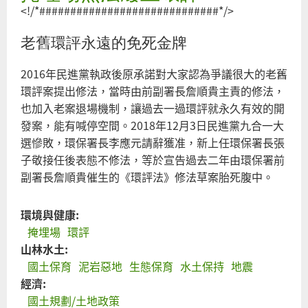
歐
<!/*#############################*/>
欣
環
老舊環評永遠的免死金牌
評
保
2016年民進黨執政後原承諾對大家認為爭議很大的老舊
護
環評案提出修法，當時由前副署長詹順貴主責的修法，
龍
也加入老案退場機制，讓過去一過環評就永久有效的開
崎
發案，能有喊停空間。2018年12月3日民進黨九合一大
地
選慘敗，環保署長李應元請辭獲准，新上任環保署長張
景
子敬接任後表態不修法，等於宣告過去二年由環保署前
公
副署長詹順貴催生的《環評法》修法草案胎死腹中。
園
總
環境與健康:
統
掩埋場
環評
承
山林水土:
諾
國土保育
泥岩惡地
生態保育
水土保持
地震
不
經濟:
能
國土規劃/土地政策