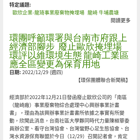
跳
特定議題:
票
歐欣企業-龍琦事業廢棄物掩埋場
龍崎 牛埔農塘
閱讀更多
關
為
環團呼籲環署與台南市府跟上
國
對
經濟部腳步 廢止歐欣掩埋場
地
環評以維環境生態 龍崎工業區
風
應全區變更為保育用地
的
日期:
2022/12/29 (週四)
欣
【環保團體聯合新聞稿】
埋
無
經濟部於2022年12月21日發函廢止歐欣公司的「南區
廢
（龍崎廠）事業廢棄物綜合處理中心興辦事業計畫
環
書」，理由為該興辦事業計畫書所依據之事實有所變
評
動，欣聞此消息，台南社區大學夥同時代力量陳椒華委
員辦公室、看守台灣協會、台灣蠻野心足生態協會、台
灣水資源保育聯盟於今日（12/29）召開記者會，肯定