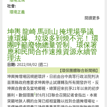
止
社會:
歐
環境正義
欣
閱讀更多
關
掩
於
埋
坤輿 龍崎 馬頭山 掩埋場爭議
假
場
再
連環爆、垃圾多到燒不完！ 環
環
利
團呼籲廢物總量管制、環保署
評
用
應和民間合作速推資源永續管
以
真
理法
維
掩
日期:
2022/08/02 (週二)
環
埋
【環保團體聯合新聞稿】
境
的
坤輿掩埋場因規避環評，日前由台中高等行政法院判決
生
焚
苗栗縣政府應要求坤輿停止試運轉及所有開發許可，反
態
化
坤輿自救會及當地鄉親，總算迎來抗爭21年以來的初步
龍
爐
1
崎
勝利。數個環團
於8月3日聯合召開記者會指出，本案
底
工
突顯地狹人稠的台灣已經相當難以找到合適掩埋場址，
渣
業
高價掩埋處理費又誘使重重黑影撲向台灣所剩無幾的肥