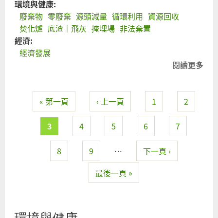
環境與健康:
廢棄物
零廢棄
源頭減量
循環利用
資源回收
焚化爐
底渣｜飛灰
掩埋場
非法棄置
經濟:
經濟發展
閱讀更多
關
廢
物
« 第一頁
‹ 上一頁
1
2
機
頁面
面
方
3
4
5
6
7
來
202
8
9
…
下一頁 ›
年
最後一頁 »
廢
長
還
超
環境與健康