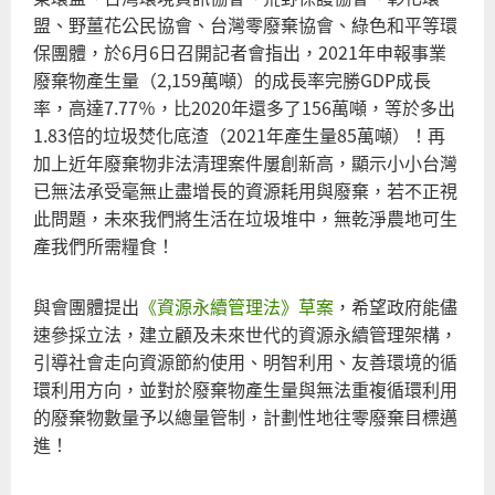
多
盟、野薑花公民協會、台灣零廢棄協會、綠色和平等環
燒
保團體，於6月6日召開記者會指出，2021年申報事業
完
廢棄物產生量（2,159萬噸）的成長率完勝GDP成長
環
率，高達7.77％，比2020年還多了156萬噸，等於多出
呼
1.83倍的垃圾焚化底渣（2021年產生量85萬噸）！再
廢
加上近年廢棄物非法清理案件屢創新高，顯示小小台灣
總
已無法承受毫無止盡增長的資源耗用與廢棄，若不正視
管
此問題，未來我們將生活在垃圾堆中，無乾淨農地可生
制
產我們所需糧食！
環
署
與會團體提出
《資源永續管理法》草案
，希望政府能儘
和
速參採立法，建立顧及未來世代的資源永續管理架構，
間
引導社會走向資源節約使用、明智利用、友善環境的循
作
環利用方向，並對於廢棄物產生量與無法重複循環利用
推
的廢棄物數量予以總量管制，計劃性地往零廢棄目標邁
源
進！
續
理