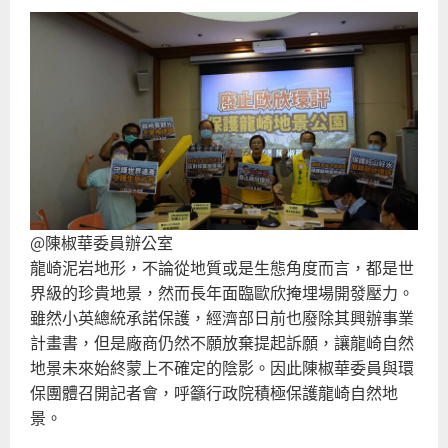
@陳椒華委員辦公室
龍崎泥岩地形，不論從地質或是生態角度而言，都是世
界級的珍貴地景，然而長年面臨歐欣掩埋場開發壓力。
雖然小英總統承諾保護，經濟部日前也廢除其興辦事業
計畫書，但是廠商仍然不願放棄提起訴願，讓龍崎自然
地景未來始終蒙上不確定的陰影。因此陳椒華委員與環
保團體召開記者會，呼籲行政院積極保護龍崎自然地
景。