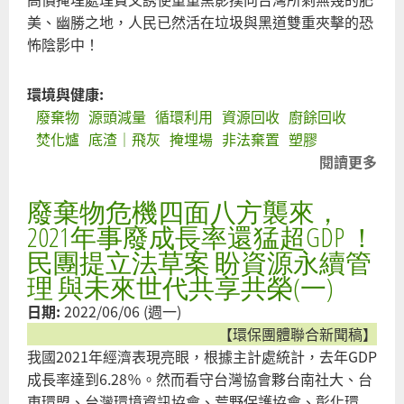
區
美、幽勝之地，人民已然活在垃圾與黑道雙重夾擊的恐
應
怖陰影中！
全
區
環境與健康:
變
廢棄物
源頭減量
循環利用
資源回收
廚餘回收
更
焚化爐
底渣｜飛灰
掩埋場
非法棄置
塑膠
為
閱讀更多
關
保
坤
育
廢棄物危機四面八方襲來，
龍
用
馬
2021年事廢成長率還猛超GDP ！
地
山
民團提立法草案 盼資源永續管
掩
理 與未來世代共享共榮(一)
場
日期:
2022/06/06 (週一)
議
【環保團體聯合新聞稿】
環
我國2021年經濟表現亮眼，根據主計處統計，去年GDP
爆
成長率達到6.28％。然而看守台灣協會夥台南社大、台
垃
東環盟、台灣環境資訊協會、荒野保護協會、彰化環