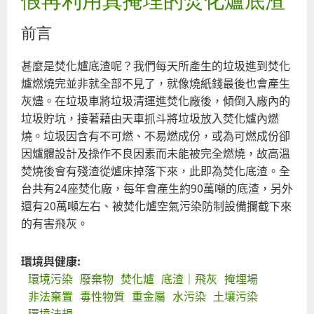
團
前言
呼
籲
甚麼是焚化爐底渣呢？我們每天所產生的垃圾進到焚化
環
爐燃燒完並非就全部不見了，就像燒紙錢最後也會產生
署
灰燼。在垃圾車將垃圾清運進焚化廠後，傾倒入廠內的
與
垃圾貯坑，接著藉由天車抓斗將垃圾放入焚化爐內燃
台
燒。垃圾因含有不可燃、不易燃成份，或為可燃成份卻
南
因爐體設計及操作不良因素而未能被完全燃燒，故高溫
市
焚燒後會有殘渣從爐床掉落下來，此即為焚化底渣。全
府
台共有24座焚化廠，每年會產生約90萬噸的底渣，另外
跟
還有20萬噸左右、被焚化爐空氣污染防制設備攔截下來
上
的有害飛灰。
經
濟
部
環境與健康:
腳
環境污染
廢棄物
焚化爐
底渣｜飛灰
掩埋場
步
非法棄置
毒性物質
重金屬
水污染
土壤污染
廢
環境法規