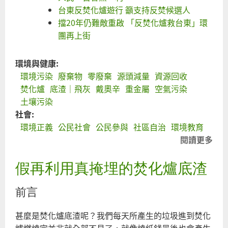
台東反焚化爐遊行 籲支持反焚候選人
擋20年仍難敵重啟 「反焚化爐救台東」環
團再上街
環境與健康:
環境污染
廢棄物
零廢棄
源頭減量
資源回收
焚化爐
底渣｜飛灰
戴奧辛
重金屬
空氣污染
土壤污染
社會:
環境正義
公民社會
公民參與
社區自治
環境教育
閱讀更多
關
於
假再利用真掩埋的焚化爐底渣
毋
通
前言
焚
化
甚麼是焚化爐底渣呢？我們每天所產生的垃圾進到焚化
台
爐燃燒完並非就全部不見了，就像燒紙錢最後也會產生