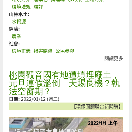
環境法規
環評
山林水土:
水資源
經濟:
農業
社會:
環境正義
損害賠償
公民參與
閱讀更多
關
向
桃園觀音國有地遭填埋廢土，
政
檢
元旦連假濫倒 天賜良機？執
苗
法空窗期？
縣
日期:
2022/01/12 (週三)
府
【環保團體聯合新聞稿】
職
利
協
坤