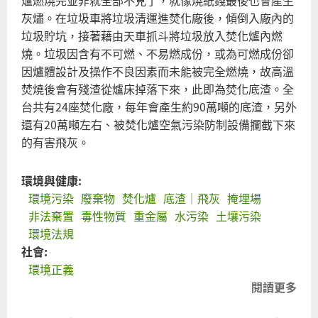
東
灰燼。在垃圾車將垃圾清運進焚化廠後，傾倒入廠內的
好
垃圾貯坑，接著藉由天車抓斗將垃圾放入焚化爐內燃
所
燒。垃圾因含有不可燃、不易燃成份，或為可燃成份卻
在
因爐體設計及操作不良因素而未能被完全燃燒，故高溫
焚燒後會有殘渣從爐床掉落下來，此即為焚化底渣。全
台共有24座焚化廠，每年會產生約90萬噸的底渣，另外
還有20萬噸左右、被焚化爐空氣污染防制設備攔截下來
的有害飛灰。
環境與健康:
環境污染
廢棄物
焚化爐
底渣｜飛灰
掩埋場
非法棄置
毒性物質
重金屬
水污染
土壤污染
環境法規
社會:
環境正義
閱讀更多
關
於