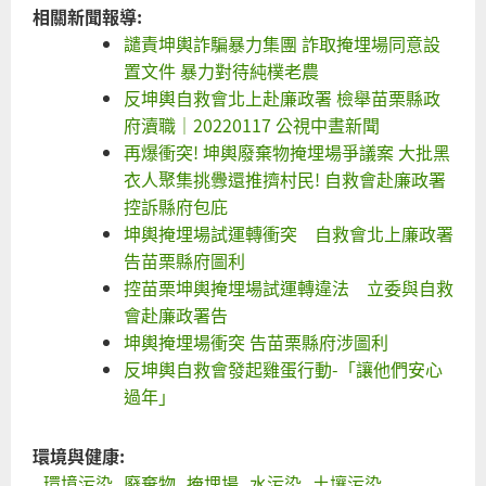
相關新聞報導:
譴責坤輿詐騙暴力集團 詐取掩埋場同意設
置文件 暴力對待純樸老農
反坤輿自救會北上赴廉政署 檢舉苗栗縣政
府瀆職｜20220117 公視中晝新聞
再爆衝突! 坤輿廢棄物掩埋場爭議案 大批黑
衣人聚集挑釁還推擠村民! 自救會赴廉政署
控訴縣府包庇
坤輿掩埋場試運轉衝突 自救會北上廉政署
告苗栗縣府圖利
控苗栗坤輿掩埋場試運轉違法 立委與自救
會赴廉政署告
坤輿掩埋場衝突 告苗栗縣府涉圖利
反坤輿自救會發起雞蛋行動-「讓他們安心
過年」
環境與健康:
環境污染
廢棄物
掩埋場
水污染
土壤污染