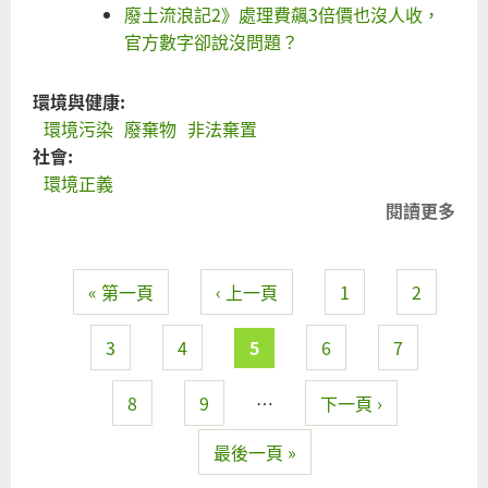
廢土流浪記2》處理費飆3倍價也沒人收，
官方數字卻說沒問題？
環境與健康:
環境污染
廢棄物
非法棄置
社會:
環境正義
閱讀更多
關
桃
觀
« 第一頁
‹ 上一頁
1
2
國
頁面
地
填
3
4
5
6
7
廢
土
8
9
…
下一頁 ›
元
最後一頁 »
連
濫