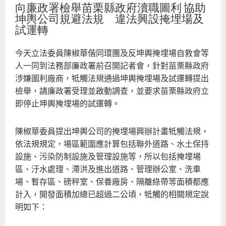
續
向廉政署檢舉苗栗縣政府瀆職圖利 協助
世
坤輿公司規避法規 違法興設掩埋場及
試運轉
共
的
今天立法委員陳椒華偕同環團及反坤輿掩埋場自救會等
灣
人一同到法務部廉政署前召開記者會，針對苗栗縣政府
涉嫌圖利廠商，牴觸法規通過坤輿掩埋場及試運轉提出
檢舉，請廉政署受理並啟動調查，並要求苗栗縣政府立
即停止坤輿掩埋場的試運轉。
陳椒華委員提出坤輿公司的掩埋場興辦計畫牴觸法規，
依法規規定，場區範圍應計算包括聯外道路、水土保持
設施、污染防制設施及管理設施等，所以包括掩埋場
區、汙水處理、滯洪及進出道路、管理辦公室、洗車
場、暫存區、磅秤室、保養廠房、隔離綠帶等面積都應
計入，開發面積加總已超過二公頃，牴觸的相關規定說
明如下：