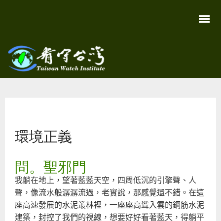
移
至
主
內
容
關
看守
心
環
台灣
境
您在這裡
尊
Taiwan
重
Watch
環境正義
生
命
看
守
問。聖邪門
台
灣
我躺在地上，望著藍藍天空，四周低沉的引擎聲、人
永
續
聲，像流水般潺潺流過，老實說，那感覺還不錯。在這
家
園
座高速發展的水泥叢林裡，一座座高聳入雲的鋼筋水泥
建築，封控了我們的視線，想要好好看著藍天，得躺平