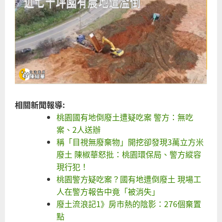
公
規
法
違
興
掩
場
相關新聞報導:
試
桃園國有地倒廢土遭疑吃案 警方：無吃
轉
案、2人送辦
稱「目視無廢棄物」開挖卻發現3萬立方米
廢土 陳椒華怒批：桃園環保局、警方縱容
現行犯！
桃園警方疑吃案？國有地遭倒廢土 現場工
人在警方報告中竟「被消失」
廢土流浪記1》房市熱的陰影：276個棄置
點