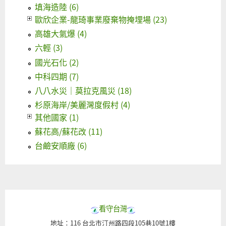
填海造陸 (6)
歐欣企業-龍琦事業廢棄物掩埋場 (23)
高雄大氣爆 (4)
六輕 (3)
國光石化 (2)
中科四期 (7)
八八水災｜莫拉克風災 (18)
杉原海岸/美麗灣度假村 (4)
其他國家 (1)
蘇花高/蘇花改 (11)
台鹼安順廠 (6)
看守台灣
地址：116 台北市汀州路四段105巷10號1樓