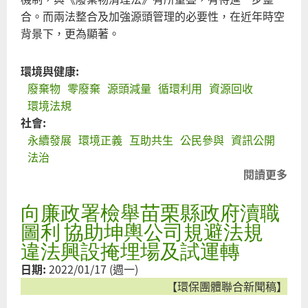
合。而兩法整合及加強源頭管理的必要性，在近年時空
背景下，更為顯著。
環境與健康:
廢棄物
零廢棄
源頭減量
循環利用
資源回收
環境法規
社會:
永續發展
環境正義
互助共生
公民參與
資訊公開
法治
閱讀更多
關
資
向廉政署檢舉苗栗縣政府瀆職
永
管
圖利 協助坤輿公司規避法規
法
違法興設掩埋場及試運轉
成
日期:
2022/01/17 (週一)
資
【環保團體聯合新聞稿】
永