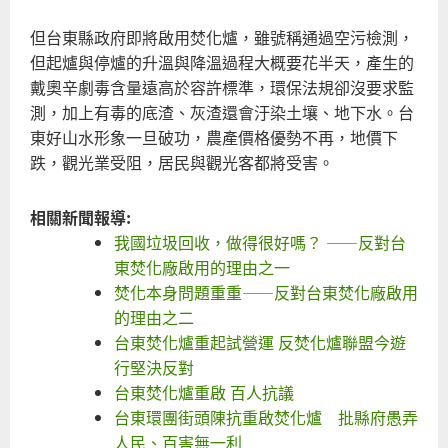
但台東縣政府即將啟用焚化爐，雖號稱通過空污檢測，
但起爐與停爐的升溫與降溫過程大概要花半天，產生的
戴奧辛劇毒含量遠高於容許標準，環保法規卻沒要求監
測，加上有毒的底渣、灰渣還會汙染土壤、地下水。台
東好山水形象一旦破功，農產價格優勢不再，地價下
跌，觀光業受阻，居民與觀光客都將受害。
相關新聞報導:
我國垃圾回收，做得很好嗎？ ――反對台
東焚化廠啟用的理由之一
焚化本身問題重重――反對台東焚化廠啟用
的理由之二
台東焚化爐重起試營運 反焚化爐聯盟今遊
行堅決反對
台東焚化爐重啟 百人抗議
台東環團街頭陳抗重啟焚化爐 批縣府愚弄
人民、百害無一利