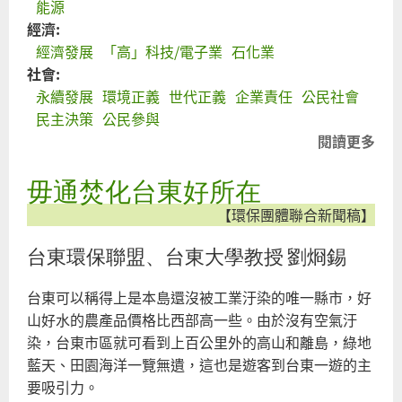
能源
經濟:
經濟發展
「高」科技/電子業
石化業
社會:
永續發展
環境正義
世代正義
企業責任
公民社會
民主決策
公民參與
閱讀更多
關
問
毋通焚化台東好所在
聖
門
【環保團體聯合新聞稿】
台東環保聯盟、台東大學教授 劉烱錫
台東可以稱得上是本島還沒被工業汙染的唯一縣市，好
山好水的農產品價格比西部高一些。由於沒有空氣汙
染，台東市區就可看到上百公里外的高山和離島，綠地
藍天、田園海洋一覽無遺，這也是遊客到台東一遊的主
要吸引力。