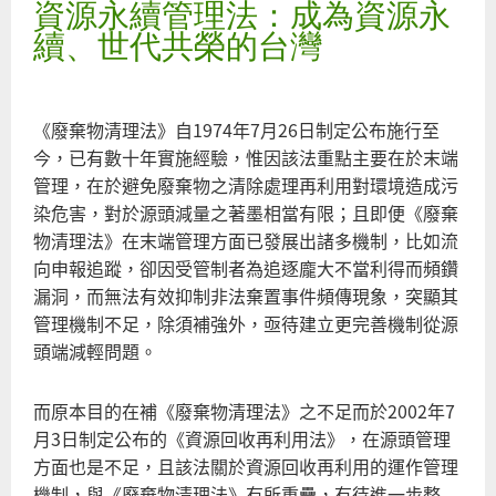
資源永續管理法：成為資源永
假
再
續、世代共榮的台灣
利
用
真
《廢棄物清理法》自1974年7月26日制定公布施行至
掩
今，已有數十年實施經驗，惟因該法重點主要在於末端
埋
管理，在於避免廢棄物之清除處理再利用對環境造成污
的
染危害，對於源頭減量之著墨相當有限；且即便《廢棄
焚
物清理法》在末端管理方面已發展出諸多機制，比如流
化
向申報追蹤，卻因受管制者為追逐龐大不當利得而頻鑽
爐
漏洞，而無法有效抑制非法棄置事件頻傳現象，突顯其
底
管理機制不足，除須補強外，亟待建立更完善機制從源
渣
頭端減輕問題。
而原本目的在補《廢棄物清理法》之不足而於2002年7
月3日制定公布的《資源回收再利用法》，在源頭管理
方面也是不足，且該法關於資源回收再利用的運作管理
機制，與《廢棄物清理法》有所重疊，有待進一步整