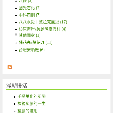
六輕 (3)
國光石化 (2)
中科四期 (7)
八八水災｜莫拉克風災 (17)
杉原海岸/美麗灣度假村 (4)
其他國家 (1)
蘇花高/蘇花改 (11)
台鹼安順廠 (6)
減塑慢活
千變萬化的塑膠
檢視塑膠的一生
塑膠的濫用