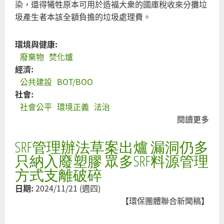
染，還得犧牲原本可用於造福大衆的國庫稅收來分攤垃
圾產生者本該全額負擔的垃圾處理費。
環境與健康:
廢棄物
焚化爐
經濟:
公共建設
BOT/BOO
社會:
社會公平
環境正義
法治
閱讀更多
關
於
SRF管理辦法草案出爐 漏洞仍多
焚
化
只納入廢塑膠 眾多SRF料源管理
爐
方式支離破碎
興
日期:
2024/11/21 (週四)
建
【環保團體聯合新聞稿】
不
應