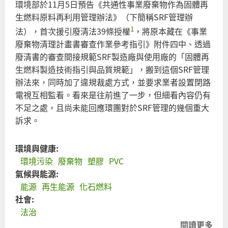
環境部於11月5日預告《共通性事業廢棄物作為固體再
適
生燃料原料再利用管理辦法》（下簡稱SRF管理辦
用
1
法），首次援引廢清法39條授權
，將原本藏在《事業
促
廢棄物清理計畫書審查作業參考指引》附件四中、透過
參
廢清書的審查間接規範SRF製造廠與使用廠的「固體再
法
生燃料製造技術指引與品質規範」，搬到這個SRF管理
否
辦法來，同時加了違規裁處方式，並要求業者設置閉路
則
電視互相監看。看來是往前進了一步，但細看內容仍有
等
不足之處，且尚未能回應環團對於SRF管理的幾個重大
同
訴求。
圖
利
污
環境與健康:
染
環境污染
廢棄物
塑膠
PVC
者
氣候與能源:
能源
再生能源
化石燃料
社會:
法治
閱讀更多
關