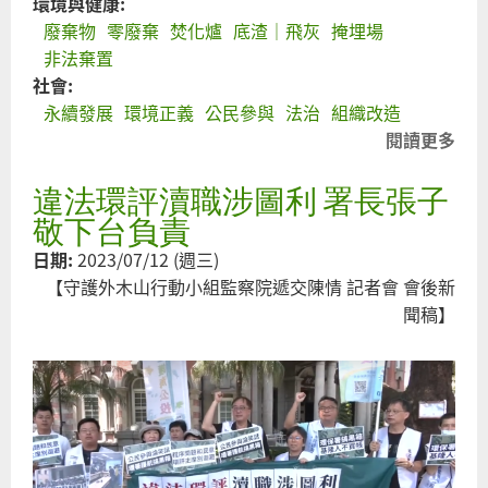
環境與健康:
廢棄物
零廢棄
焚化爐
底渣｜飛灰
掩埋場
非法棄置
社會:
永續發展
環境正義
公民參與
法治
組織改造
閱讀更多
關
恭
違法環評瀆職涉圖利 署長張子
環
保
敬下台負責
署
日期:
2023/07/12 (週三)
入
【守護外木山行動小組監察院遞交陳情 記者會 會後新
史
聞稿】
期
環
部
回
護
境