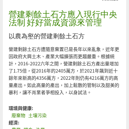
於
營建剩餘土石方應入現行中央
SRF
管
法制 好好當成資源來管理
理
辦
以農為壑的營建剩餘土石方
法
草
營建剩餘土石方遭隨意棄置已是長年以來亂象，近年更
案
因政府大興土木、產業大幅擴張而更趨嚴重。根據統
出
計，2016-2022六年之間，營建剩餘土石方產出量增加
爐
了1.75倍，從2016年的2405萬方，於2021年飆到近十
漏
餘年來新高的4356萬方，2022年則仍有4216萬方的高
洞
量產出。如此高量的產出，加上鬆散的管制以及甜美的
仍
暴利，讓不肖業者爭相投入，以身試法。
多
只
環境與健康:
納
廢棄物
土壤污染
入
經濟:
廢