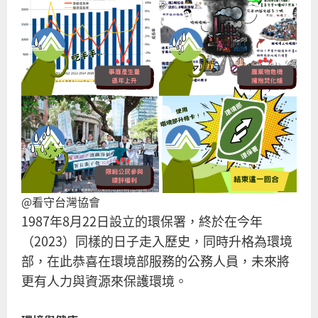
明
揚
大
火
憾
事
產
業
型
園
區
應
@看守台灣協會
總
1987年8月22日設立的環保署，終於在今年
體
（2023）同樣的日子走入歷史，同時升格為環境
檢
部，在此恭喜在環境部服務的公務人員，未來將
更有人力與資源來保護環境。