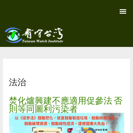
移
至
主
內
容
關
看守
心
環
台灣
境
您在這裡
尊
Taiwan
重
Watch
法治
生
命
看
守
焚化爐興建不應適用促參法 否
台
灣
則等同圖利污染者
永
續
家
園