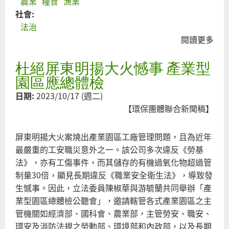
農業
糧食
漁業
塑
社會:
膠
法治
眾
閱讀更多
關
多
於
SRF
杜絕屏東明揚大火憾事 產業型
營
料
建
園區應總體檢
源
剩
日期:
2023/10/17 (週二)
管
餘
【環保團體聯合新聞稿】
理
土
方
石
屏東明揚大火案燒出產業園區工廠管理問題，且為近年
式
方
最嚴重的工安職災意外之一。該公司多次違反《勞基
支
應
法》，亦有工傷事件，而其儲存的有機過氧化物超過管
離
入
制量30倍，顯見長期違反《職業安全衛生法》，導致發
破
現
生憾事。因此，立法委員陳椒華與游毓蘭共同舉辦「產
碎
行
業型園區總體檢公聽會」，邀請轄管各式產業園區之主
中
管機關如經濟部、國科會、農業部，主管勞安、職安、
央
環安及消防法規之勞動部、環境部和內政部，以及長期