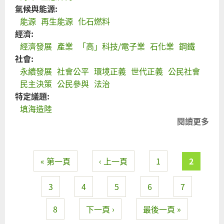
氣候與能源:
能源
再生能源
化石燃料
經濟:
經濟發展
產業
「高」科技/電子業
石化業
鋼鐵
社會:
永續發展
社會公平
環境正義
世代正義
公民社會
民主決策
公民參與
法治
特定議題:
填海造陸
閱讀更多
關
於
違
法
頁面
« 第一頁
‹ 上一頁
1
2
環
評
3
4
5
6
7
瀆
職
8
下一頁 ›
最後一頁 »
涉