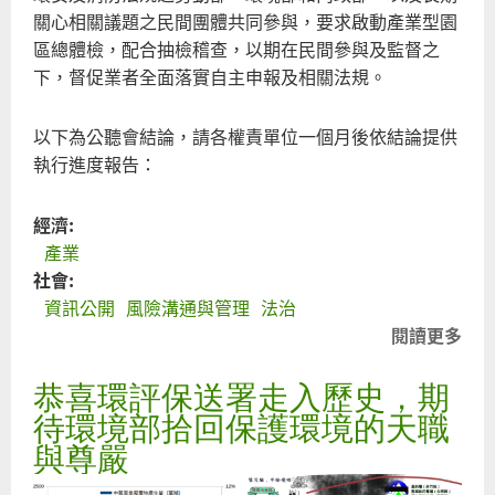
法
關心相關議題之民間團體共同參與，要求啟動產業型園
制
區總體檢，配合抽檢稽查，以期在民間參與及監督之
好
下，督促業者全面落實自主申報及相關法規。
好
當
以下為公聽會結論，請各權責單位一個月後依結論提供
成
執行進度報告：
資
源
經濟:
來
產業
管
社會:
理
資訊公開
風險溝通與管理
法治
閱讀更多
關
於
恭喜環評保送署走入歷史，期
杜
絕
待環境部拾回保護環境的天職
屏
與尊嚴
東