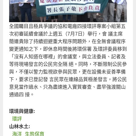
天
與
嚴
全國矚目且極具爭議的協和電廠四接環評專案小組第五
次初審延續會議於上週五（7月7日）舉行，會 議主席
簡連貴除了持續迴避重大程序問題外，在全無會議程序
變更通知之下，即休息時間後將環保署 及環評委員移到
「沒有人知道在哪裡」的會議室，與立法委員、記者及
等待現場發言的公民完全隔 絕。同時，不斷限制公民參
與，不僅以警力監視欲參與民眾，更在設備未妥善準備
下，要求已登記發 言民眾在連線品質極差發言，將公民
意見當作過水、只為盡速進入實質審查、盡早強渡關山
通過四 接。
環境與健康:
環評
山林水土:
海洋
生態保育