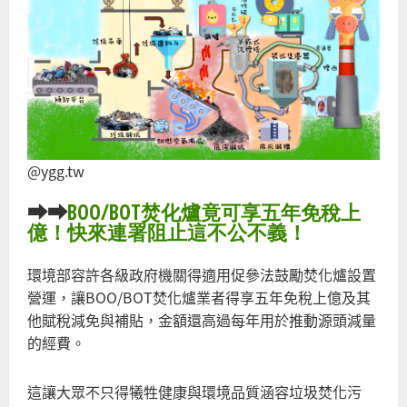
@ygg.tw
⮕⮕
BOO/BOT焚化爐竟可享五年免稅上
億！快來連署阻止這不公不義！
環境部容許各級政府機關得適用促參法鼓勵焚化爐設置
營運，讓BOO/BOT焚化爐業者得享五年免稅上億及其
他賦稅減免與補貼，金額還高過每年用於推動源頭減量
的經費。
這讓大眾不只得犧牲健康與環境品質涵容垃圾焚化污