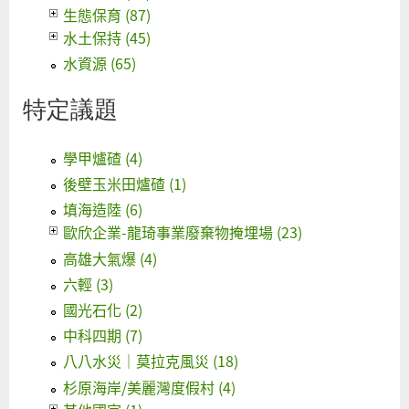
生態保育 (87)
水土保持 (45)
水資源 (65)
特定議題
學甲爐碴 (4)
後壁玉米田爐碴 (1)
填海造陸 (6)
歐欣企業-龍琦事業廢棄物掩埋場 (23)
高雄大氣爆 (4)
六輕 (3)
國光石化 (2)
中科四期 (7)
八八水災｜莫拉克風災 (18)
杉原海岸/美麗灣度假村 (4)