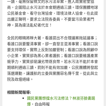
一讀、毫無保留條文的水污法草案，進入政黨密室協
嚴
商，企圖阻止水污法於本會期通過三讀。環保團體地球
重
公民基金會、看守台灣協會、環境法律人協會，在此提
汙
出嚴正聲明，要求立法院各委員，不要當污染業者門
染
神，莫為違法亂紀者代言！
全民的眼睛將睜大著，看誰提出不合理議案拖延議事；
看誰口說要釐清事實，卻一直發言混淆事實；看誰口說
要支持環保，實際上反對加嚴管制；看誰口說為照顧中
小企業，實質卻為黑心業者護航；看誰口說要維護產業
競爭力，實質卻是讓劣幣逐良幣。若水污法不能於本會
期順利通過三讀，罰則不能有效加嚴，公民團體將發起
落選運動，讓護航的立委與黨團惡名傳千里，從此與立
院及政壇絕緣。
相關新聞報導:
國民黨團想擋水污法修法？林淑芬臉書踢
爆
，自由時報