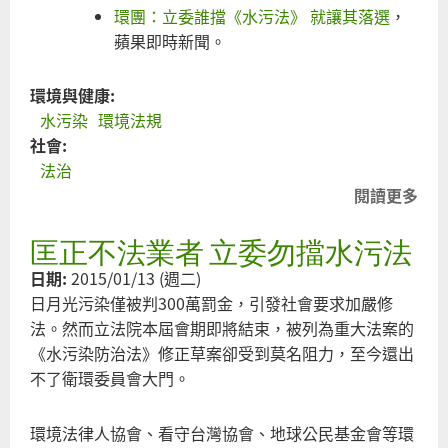
環團：立委誰擋《水污法》 就讓其落選
，
蘋果即時新聞。
環境與健康:
水污染
環境法規
社會:
法治
閱讀更多
關
不
匡正不法業者 立委勿擋水污法
財
遊
日期:
2015/01/13 (週二)
說
日月光污染僅被判300萬罰金，引發社會要求加嚴修
密
法。然而立法院本屆會期即將結束，被列為重大法案的
協
《水污染防治法》修正草案卻受到莫名阻力，至今還出
不了衛環委員會大門。
葬
水
環境法律人協會、看守台灣協會、地球公民基金會等環
法