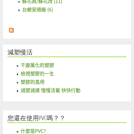
蘇花高/蘇花改 (11)
台鹼安順廠 (6)
減塑慢活
千變萬化的塑膠
檢視塑膠的一生
塑膠的濫用
減塑減速 慢慢活著 快快行動
您還在使用PVC嗎？？
什麼是PVC?