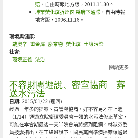
賠
，自由時報地方版，2011.11.30。
坤業焚化爐拆煙囪 縣府下通牒
，自由時報
地方版，2006.11.16。
環境與健康:
戴奧辛
重金屬
廢棄物
焚化爐
土壤污染
社會:
環境正義
法治
閱讀更多
關
於
不容財團遊說、密室協商 葬
官
僚
送水污法
失
日期:
2015/01/22 (週四)
職
經過一年多的提案、審議與協商，好不容易才在上週
滲
（1/14）通過立院衛環委員會一讀的水污法修正草案，
眉
可能在本會期最後一天半院會前將遭到阻攔。林淑芬委
埤
員披露指出，在工總遊說下，國民黨團準備提案讓通過
遭