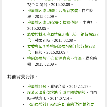
視台 新聞網，2015.02.09。
滲眉埤污染 環署：起訴就求償
，自立晚
報，2015.02.09。
滲眉埤污染 環保署：檢調偵辦
，中央社，
2015.02.09。
綠委控桃園滲眉埤底泥遭污染 銅超標938
倍
，蘋果即時，2015.02.09。
立委與環團控桃園滲眉埤銅汙染超標938
倍
，民報，2015.02.09。
桃園滲眉埤汙染 環團轟官不作為
，聯合晚
報，2015.02.09。
其他背景資訊：
滲眉埤悲歌
，看守台灣，2014.11.17。
廢液灰渣亂倒埤塘 宇鴻老闆被約談
，自由
時報地方版，2014.07.14。
《環局愁錢》兩場官司 贏的難討 輸的要