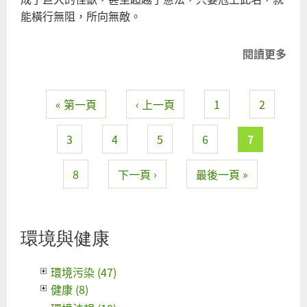
能橫行無阻，所向無敵。
閱讀更多
關
於
大
« 第一頁
‹ 上一頁
1
2
法
頁面
官
的
3
4
5
6
7
甲
說
8
下一頁 ›
最後一頁 »
乙
說
隨
環境與健康
便
說
環境污染 (47)
健康 (8)