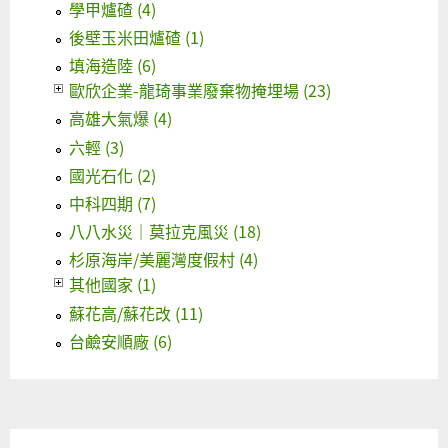
學甲爐碴 (4)
後壁玉米田爐碴 (1)
填海造陸 (6)
歐欣企業-龍琦事業廢棄物掩埋場 (23)
高雄大氣爆 (4)
六輕 (3)
國光石化 (2)
中科四期 (7)
八八水災｜莫拉克風災 (18)
杉原海岸/美麗灣度假村 (4)
其他國家 (1)
蘇花高/蘇花改 (11)
台鹼安順廠 (6)