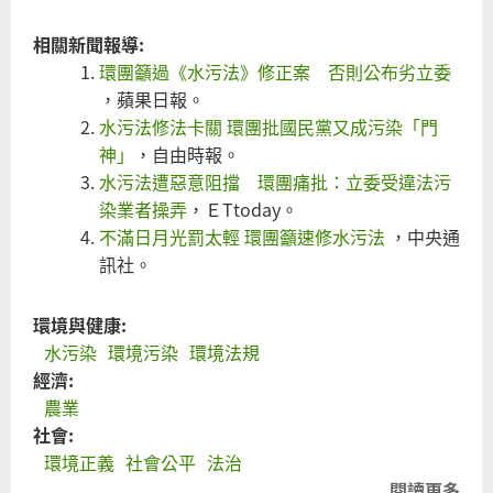
相關新聞報導:
環團籲過《水污法》修正案 否則公布劣立委
，蘋果日報。
水污法修法卡關 環團批國民黨又成污染「門
神」
，自由時報。
水污法遭惡意阻擋 環團痛批：立委受違法污
染業者操弄
，ＥTtoday。
不滿日月光罰太輕 環團籲速修水污法
，中央通
訊社。
環境與健康:
水污染
環境污染
環境法規
經濟:
農業
社會:
環境正義
社會公平
法治
閱讀更多
關