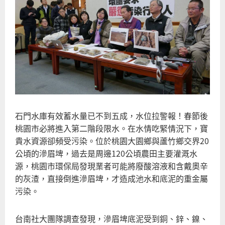
石門水庫有效蓄水量已不到五成，水位拉警報！春節後
桃園市必將進入第二階段限水。在水情吃緊情況下，寶
貴水資源卻頻受污染。位於桃園大園鄉與蘆竹鄉交界20
公頃的滲眉埤，過去是周邊120公頃農田主要灌溉水
源，桃園市環保局發現業者可能將廢酸溶液和含戴奧辛
的灰渣，直接倒進滲眉埤，才造成池水和底泥的重金屬
污染。
台南社大團隊調查發現，滲眉埤底泥受到銅、鋅、鎳、