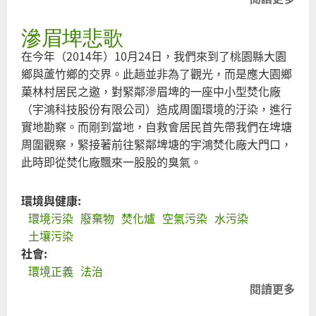
於
滲眉埤悲歌
匡
正
在今年（2014年）10月24日，我們來到了桃園縣大園
不
鄉與蘆竹鄉的交界。此趟並非為了觀光，而是應大園鄉
法
菓林村居民之邀，對緊鄰滲眉埤的一座中小型焚化廠
業
（宇鴻科技股份有限公司）造成周圍環境的汙染，進行
者
實地勘察。而剛到當地，自救會居民首先帶我們在埤塘
立
周圍觀察，緊接著前往緊鄰埤塘的宇鴻焚化廠大門口，
委
此時即從焚化廠飄來一股股的臭氣。
勿
擋
環境與健康:
水
環境污染
廢棄物
焚化爐
空氣污染
水污染
污
土壤污染
法
社會:
環境正義
法治
閱讀更多
關
於