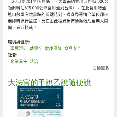
（2011到2014年6月底止，大幸福總共出口約43,000公
噸飼料油和5,000公噸食用油到台灣），在此食用豬油
進口數量突然暴跌的關鍵時刻，調查局等情治單位卻未
能即時進行監控，反任由此種異象持續擴張乃至無人聞
問，豈非怪哉？
環境與健康:
環境污染
戴奧辛
健康風險
食品安全
社會:
企業責任
法治
閱讀更多
關
於
大法官的甲說乙說隨便說
祭
五
臟
廟
者
豈