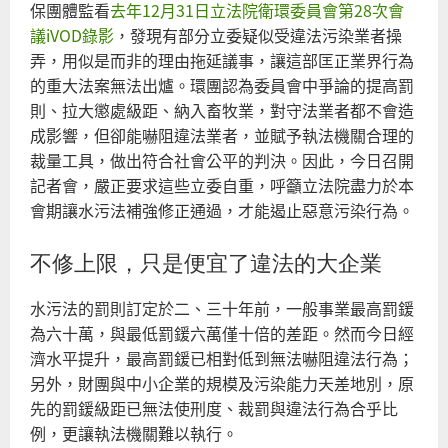
保團體監看
去年12月31日立法院衛環委員會第28次會
議iVOD錄影
，發現有部分立委疑似受違法污染業者操
弄，用似是而非的理由拖延議事，讓這部匡正業界行為
的重大法案無法出爐。環團認為委員會中爭論的提高罰
則、拉大懲處級距、納入畜牧業，對守法業者都不會造
成影響，但卻能嚇阻違法業者，並賦予執法機關合理的
裁量工具，做出符合社會公平的判決。因此，今日召開
記者會，嚴正要求這些立委自重，呼籲立法院盡力於本
會期讓水污法補強修正通過，才能遏止惡意污染行為。
不修上限，只是便宜了違法的大企業
水污法的罰則訂定於二、三十年前，一般事業最高罰鍰
為六十萬，與最低罰鍰六萬僅十倍的差距。然而今日經
濟水平提升，最高罰鍰已相對低到無法嚇阻違法行為；
另外，財團與中小企業的規模及污染能力天差地別，原
先的罰鍰級距已無法使刑度、裁罰與違法行為合乎比
例，更讓執法機關難以執行。