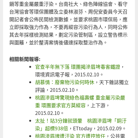
鎘等重金屬嚴重汙染。台南社大、綠色陣線協會、看守
台灣協會等環保團體及立委林淑芬、周倪安委員今天召
開記者會公佈民間檢測數據，並要求桃園市環保局，應
立即採取強力作為，不要再縱容污染行為人，同時公佈
其去年採樣檢測結果，劃定污染管制區，設立警告標示
與圍籬，並於釐清案情後儘速採取整治作為。
相關新聞報導:
官查半年無下落 環團揭滲眉埤毒害鐵證
，
環境資訊電子報，2015.02.10。
胡慕情：廢棄物污染何時休
，天下雜誌獨立
評論，2015.02.10。
桃園滲眉埤驚現綠色福壽螺 重金屬污染嚴
重 環團要求官方莫縱容
，上下游，
2015.02.10。
太扯！站3分鐘就頭暈 桃園滲眉埤「銅汙
染」超標938倍
，ETtoday，2015.02.09。
桃園滲眉埤遭汙染 官方遭控放任
，公共電