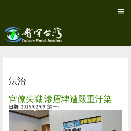
移
至
主
內
容
關
看守
心
環
台灣
境
您在這裡
尊
Taiwan
重
Watch
法治
生
命
看
守
官僚失職 滲眉埤遭嚴重汙染
台
灣
日期:
2015/02/09 (週一)
永
續
家
園