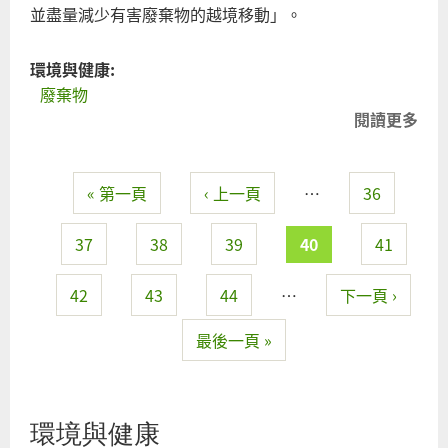
並盡量減少有害廢棄物的越境移動」。
環境與健康:
廢棄物
閱讀更多
關
反
本
« 第一頁
‹ 上一頁
…
36
害
頁面
棄
殖
37
38
39
40
41
民
全
42
43
44
…
下一頁 ›
同
最後一頁 »
韃
環境與健康