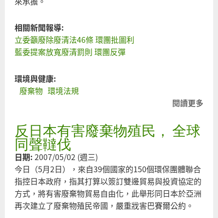
來承擔。
相關新聞報導:
立委籲廢除廢清法46條 環團批圖利
藍委提案放寬廢清罰則 環團反彈
環境與健康:
廢棄物
環境法規
閱讀更多
關
於
反日本有害廢棄物殖民， 全球
莫
假
同聲韃伐
弱
日期:
2007/05/02 (週三)
勢
今日（5月2日），來自39個國家的150個環保團體聯合
民
指控日本政府，指其打算以簽訂雙邊貿易與投資協定的
眾
方式，將有害廢棄物貿易自由化，此舉形同日本於亞洲
之
再次建立了廢棄物殖民帝國，嚴重戕害巴賽爾公約。
名