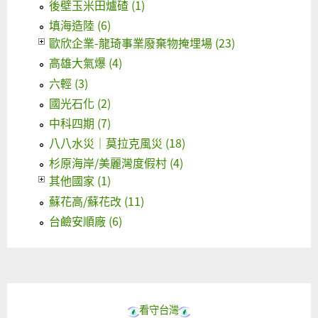
後壁玉米田爐碴 (1)
填海造陸 (6)
歐欣企業-龍琦事業廢棄物掩埋場 (23)
高雄大氣爆 (4)
六輕 (3)
國光石化 (2)
中科四期 (7)
八八水災｜莫拉克風災 (18)
杉原海岸/美麗灣度假村 (4)
其他國家 (1)
蘇花高/蘇花改 (11)
台鹼安順廠 (6)
看守台灣