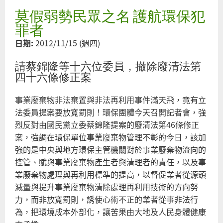
大
莫假弱勢民眾之名 護航環保犯
團
『
罪者
圾
日期:
2012/11/15 (週四)
黃
金
請蔡錦隆等十六位委員，撤除廢清法第
四十六條修正案
事業廢棄物非法棄置與非法再利用事件滿天飛，竟有立
法委員提案要放寬罰則！環保團體今天召開記者會，強
烈反對由國民黨立委蔡錦隆提案的廢清法第46條修正
案，強調在環保單位事業廢棄物管理不彰的今日，該加
強的是中央與地方環保主管機關對於事業廢棄物流向的
控管、賦與事業廢棄物產生者與清理者的責任，以及事
業廢棄物處理與再利用標準的提高，以督促業者從源頭
減量與提升事業廢棄物清除處理再利用技術的方向努
力，而非放寬罰則，誘使心術不正的業者從事非法行
為，把環境成本外部化，讓苦果由大地及人民身體健康