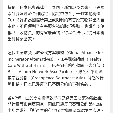
護
據稱，日本已與菲律賓、泰國、新加坡及馬來西亞等國
航
簽訂雙邊經濟合作協定，協定中包含了一條零關稅條
環
款，將許多為國際所禁止或限制的有害廢棄物輸出入自
保
由化，不但便利了有害廢棄物的跨境移動，也讓許多偽
犯
稱「回收物資」的有害廢棄物，得以合法化地從日本輸
罪
出到貧窮國家。
者
這個由全球焚化爐替代方案聯盟（Global Alliance for
Incinerator Alternatives）、無害醫療組織（Health
Care Without Harm）、巴賽爾公約行動網亞太分部（
Basel Action Network-Asia Pacific）、綠色和平組織
東南亞分部（Greenpeace Southeast Asia）發起的行
動指稱，日本已違反了巴賽爾公約的下列條款：
第4.2條：由於零關稅條款形同鼓勵有害廢棄物輸出至
菲律賓等東南亞國家，因此已違反巴賽爾公約第4.2條
中所要求的「所產生的有害廢棄物應盡量於境內處理，