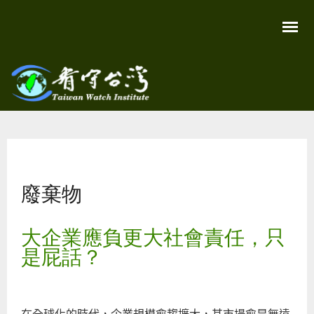
移
至
主
內
容
關
看守
心
環
台灣
境
您在這裡
尊
Taiwan
重
Watch
廢棄物
生
命
看
守
大企業應負更大社會責任，只
台
灣
是屁話？
永
續
家
園
在全球化的時代，企業規模愈趨擴大，其市場愈是無遠