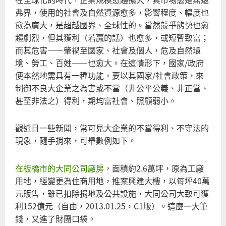
弗界，使用的社會及自然資源愈多，影響程度、幅度也
愈為廣大，是超越國界、全球性的。當然競爭態勢也愈
趨劇烈，但其獲利（若贏的話）也愈多，或短暫致富；
而其危害――肇禍至國家、社會及個人，危及自然環
境、勞工、百姓――也愈大。在這情形下，國家/政府
便本然地需具有一種功能，要以其國家/社會政策，來
制御不良大企業之為害或不當（非公平公義、非正當、
甚至非法之）得利，期均富社會、照顧弱小。
觀近日一些新聞，常可見大企業的不當得利、不守法的
現象，隨手捎來，可舉數例如下。
在板橋市的大同公司廠房
，面積約2.6萬坪，原為工廠
用地，經變更為住商用地，推案興建大樓，以每坪40萬
元販售，雖已扣除捐地及公共設施，大同公司大致可獲
利152億元（自由，2013.01.25，C1版）。這麼一大筆
錢，又進了財團口袋。