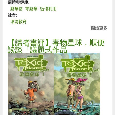
環境與健康:
廢棄物
零廢棄
循環利用
社會:
環境教育
閱讀更多
關
於
【讀者書評】毒物星球，順便
丟
教
談談「議題式作品」
科
書
的
故
事