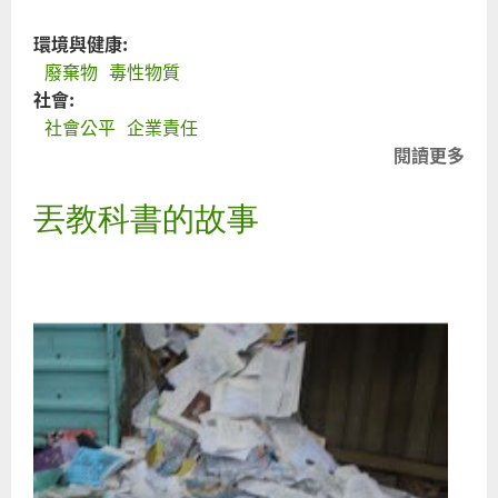
環境與健康:
廢棄物
毒性物質
社會:
社會公平
企業責任
閱讀更多
關
大
丟教科書的故事
業
負
大
會
任
只
屁
話