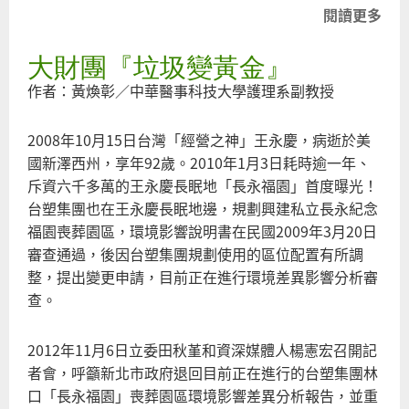
閱讀更多
關
【
大財團『垃圾變黃金』
者
評
作者：黃煥彰／中華醫事科技大學護理系副教授
毒
星
2008年10月15日台灣「經營之神」王永慶，病逝於美
球
國新澤西州，享年92歲。2010年1月3日耗時逾一年、
順
斥資六千多萬的王永慶長眠地「長永福園」首度曝光！
談
台塑集團也在王永慶長眠地邊，規劃興建私立長永紀念
「
福園喪葬園區，環境影響說明書在民國2009年3月20日
題
審查通過，後因台塑集團規劃使用的區位配置有所調
作
整，提出變更申請，目前正在進行環境差異影響分析審
品
查。
2012年11月6日立委田秋堇和資深媒體人楊憲宏召開記
者會，呼籲新北市政府退回目前正在進行的台塑集團林
口「長永福園」喪葬園區環境影響差異分析報告，並重