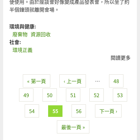
便使用。由於座談會好像變成產品發表會，所以坐了約
有
半個鐘頭就離開會場。
感
環境與健康:
廢棄物
資源回收
社會:
環境正義
閱讀更多
關
一
霧
« 第一頁
‹ 上一頁
…
48
煞
頁面
秀-
49
50
51
52
53
台
的
54
55
56
下一頁 ›
品
表
最後一頁 »
會