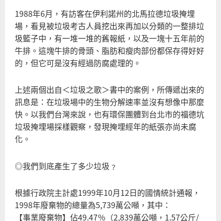
1988年6月，有訪客在伊利諾州的北馬拉德垃圾掩埋
場，看見被垃圾考古人員挖出來再加以分類的一整排垃
圾籃子中，有一堆一堆的舊報紙，以及一塊十五年前的
牛排。這塊牛排的骨頭、脂肪和瘦肉部份都保存得好好
的，但它可是沒有經過防腐處理的。
上述兩個出自＜垃圾之歌＞書中的案例，所傳遞出來的
訊息是：在垃圾場中的生物分解速率並沒有想像中那麼
快。以我們台灣來說，也有環保團體到台北市的福德坑
垃圾掩埋場採樣觀察，發現掩埋經年的紙張亦尚未腐
化。
◎我們到底產生了多少垃圾﹖
根據行政院主計處1999年10月12日的國情統計通報，
1998年廢棄物的總量為5,739萬公噸，其中：
【事業廢棄物】佔49.47％（2,839萬公噸，1.57公斤/