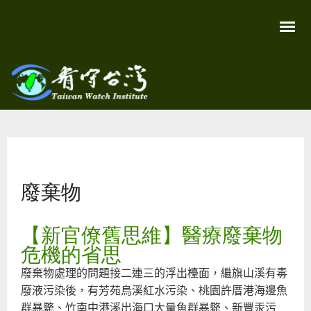
移
至
主
內
容
關
看守
心
環
台灣
境
您在這裡
尊
Taiwan
重
Watch
廢棄物
生
命
看
守
【新官僚舊思維】醫療廢棄物
台
灣
危機的省思
永
續
廢棄物處理的問題接二連三的浮出檯面，繼旗山溪有毒
家
園
廢液污染後，有芳苑烏溪紅水污染、桃園許厝港海邊魚
群暴斃、竹南中港溪出海口大量魚群暴斃、新豐汞污