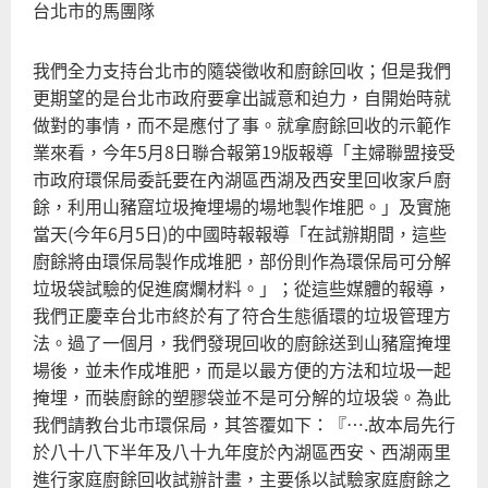
台北市的馬團隊
角
係-
我們全力支持台北市的隨袋徵收和廚餘回收；但是我們
讓
更期望的是台北市政府要拿出誠意和迫力，自開始時就
化
做對的事情，而不是應付了事。就拿廚餘回收的示範作
早
業來看，今年5月8日聯合報第19版報導「主婦聯盟接受
關
市政府環保局委託要在內湖區西湖及西安里回收家戶廚
吧
餘，利用山豬窟垃圾掩埋場的場地製作堆肥。」及實施
當天(今年6月5日)的中國時報報導「在試辦期間，這些
廚餘將由環保局製作成堆肥，部份則作為環保局可分解
垃圾袋試驗的促進腐爛材料。」；從這些媒體的報導，
我們正慶幸台北市終於有了符合生態循環的垃圾管理方
法。過了一個月，我們發現回收的廚餘送到山豬窟掩埋
場後，並未作成堆肥，而是以最方便的方法和垃圾一起
掩埋，而裝廚餘的塑膠袋並不是可分解的垃圾袋。為此
我們請教台北市環保局，其答覆如下：『….故本局先行
於八十八下半年及八十九年度於內湖區西安、西湖兩里
進行家庭廚餘回收試辦計畫，主要係以試驗家庭廚餘之