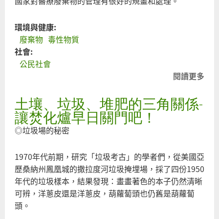
國家對醫療廢棄物的管理有很好的規畫和處理。
環境與健康:
廢棄物
毒性物質
社會:
公民社會
閱讀更多
關
【
土壤、垃圾、堆肥的三角關係-
官
舊
讓焚化爐早日關門吧！
維
◎垃圾場的秘密
醫
廢
1970年代前期，研究「垃圾考古」的學者們，從美國亞
物
歷桑納州鳳凰城的撒拉度河垃圾掩埋場，採了四份1950
機
年代的垃圾樣本，結果發現：畫畫著色的本子仍然清晰
省
可辨，洋蔥皮還是洋蔥皮，葫蘿蔔頭也仍舊是葫蘿蔔
頭。