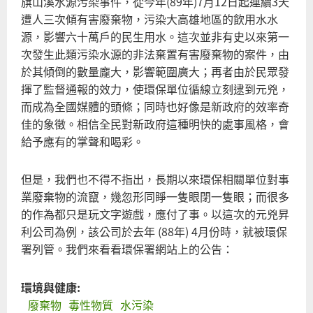
旗山溪水源污染事件，從今年(89年)7月12日起連續3天
去
遭人三次傾有害廢棄物，污染大高雄地區的飲用水水
何
源，影響六十萬戶的民生用水。這次並非有史以來第一
從?
次發生此類污染水源的非法棄置有害廢棄物的案件，由
於其傾倒的數量龐大，影響範圍廣大；再者由於民眾發
揮了監督通報的效力，使環保單位循線立刻逮到元兇，
而成為全國媒體的頭條；同時也好像是新政府的效率奇
佳的象徵。相信全民對新政府這種明快的處事風格，會
給予應有的掌聲和喝彩。
但是，我們也不得不指出，長期以來環保相關單位對事
業廢棄物的流竄，幾忽形同睜一隻眼閉一隻眼；而很多
的作為都只是玩文字遊戲，應付了事。以這次的元兇昇
利公司為例，該公司於去年 (88年) 4月份時，就被環保
署列管。我們來看看環保署網站上的公告：
環境與健康:
廢棄物
毒性物質
水污染