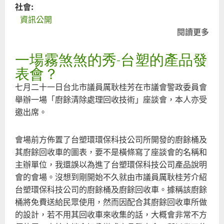
社會:
資訊公開
閱讀更多
關
於
一場霧煞煞的秀-台塑的產品發
環
保
表會？
單
七月二十一日台北市議員厲耿桂芳在市議會警政委員會
位
舉辦一場「廚餘清除處理回收技術」座談會，本人亦受
的
邀出席。
責
任-
會場前方佈置了台塑環環保科技公司所開發的廚餘桶及
旗
其廚餘回收車的圖表，要不是橫條寫了座談會的名稱和
山
主辦單位，我還誤以為進了台塑環保科技公司產品說明
溪
會的會場。沒想到剛開始不久就由市議員厲耿桂芳介紹
污
台塑環保科技公司的廚餘桶及廚餘回收車。據稱該廚餘
染
桶將免費送給民眾使用，然而因配合其廚餘回收車所做
事
的設計，若不用其回收車來收集的話，大概會非常不方
件