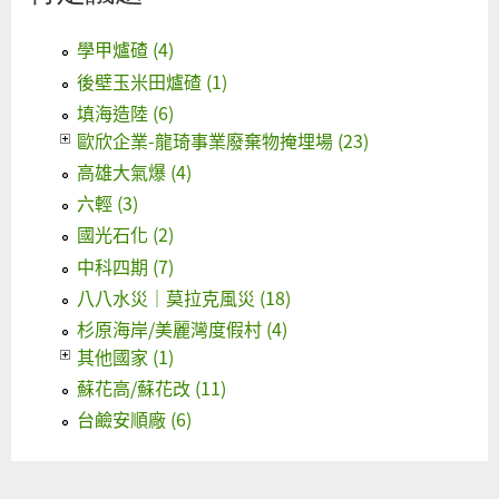
學甲爐碴 (4)
後壁玉米田爐碴 (1)
填海造陸 (6)
歐欣企業-龍琦事業廢棄物掩埋場 (23)
高雄大氣爆 (4)
六輕 (3)
國光石化 (2)
中科四期 (7)
八八水災｜莫拉克風災 (18)
杉原海岸/美麗灣度假村 (4)
其他國家 (1)
蘇花高/蘇花改 (11)
台鹼安順廠 (6)