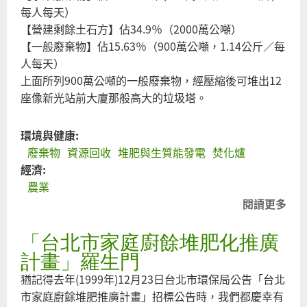
每人每天）
【營建剩餘土石方】佔34.9％（2000萬公噸）
【一般廢棄物】佔15.63％（900萬公噸，1.14公斤／每
人每天）
上面所列900萬公噸的一般廢棄物，經壓縮後可堆出12
座像新光站前大廈那般高大的垃圾塔。
環境與健康:
廢棄物
資源回收
堆肥與生質能發電
焚化爐
經濟:
農業
閱讀更多
關
土
「台北市家庭廚餘堆肥化推廣
壤
垃
計畫」羅生門
圾
猶記得去年(1999年)12月23日台北市環保局公告「台北
堆
市家庭廚餘堆肥推廣計畫」招標公告時，我們都慶幸有
的