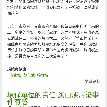
場所和焚化爐的建廠地點，已無處可尋；常常為了掩埋
場和焚化爐的場址，而引發民眾的示威抗議，演變成流
血衝突。
以台北市為例，其實市府有關單位每日面對迎面而來的
三千多噸的垃圾，以其「處理」的思考模式，費盡心思
去消滅這三千多噸的垃圾大軍，必然是「整軍經武」。
如此處理設施隨著垃圾量水漲船高的現象，將造成政府
單位永無寧日的惡夢，更不會去考慮消滅這些垃圾妖魔
後，是否會產生其它的二次公害了。
環境與健康:
廢棄物
焚化爐
掩埋場
閱讀更多
關
於
環保單位的責任-旗山溪污染事
垃
圾
件有感
何