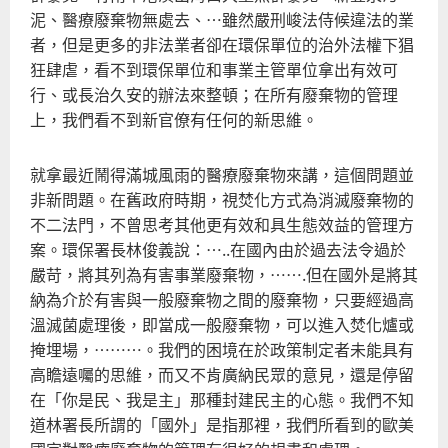
泥、醫療廢棄物無處去、…雖然嚴刑峻法侍候違法的業
者，但是更多的非法業者卻在環保單位的治外法權下猖
狂肆虐，看不到環保單位和事業主管單位拿出有效可
行、或長治久安的辦法來整頓；在所有廢棄物的管理
上，我們看不到新官僚有任何的新思維。
就拿最近鬧得滿城風雨的醫療廢棄物來講，這個問題並
非新問題。在舊政府時期，視焚化方式為消滅廢棄物的
不二法門，不曾思考其他更有效和具生態效益的管理方
案。環保署長林俊義說：…..在國內由於過去法令過於
嚴苛，將其列為有害事業廢棄物，…….但在國外是將其
納為介於有害與一般廢棄物之間的廢棄物，只要經過高
溫滅菌處理後，即當成一般廢棄物，可以進入焚化爐或
掩埋場，………。我們的困境在於政策制定者未能具有
高瞻遠囑的思維，而又不肯廣納民眾的意見，還是停留
在「你是民、我是主」那種封建民主的心態。我們不知
道林署長所謂的「國外」是指那裡，我們所看到的歐美