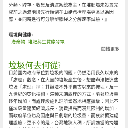
分類、貯存、收集及清運系統為主，在堆肥場未設置完
成前之過渡階段先行傾倒在山豬窟掩埋場專區以為因
應，並同時進行可分解塑膠袋之分解速率試驗，』
環境與健康:
廢棄物
堆肥與生質能發電
閱讀更多
關
「
垃圾何去何從?
北
家
目前國內政府單位對垃圾的問題，仍然沿用長久以來的
廚
「處理」觀念，在大量的垃圾產生後，想盡辦法把這些
堆
垃圾「處理」掉；其辦法不外乎自古以來的掩埋，及十
化
九世紀的焚化技術。這種末端處理的方式，隨著垃圾量
廣
逐年增加，而處理設施也理所當然地相應擴增；因此不
畫
僅垃圾量隨著經濟成長、消費提高而漫無限制的增加，
羅
而政府單位也為因應與日劇增的垃圾量，而疲於擴建處
門
理設施。更不幸的是，台灣地狹人稠，所謂適當的掩埋