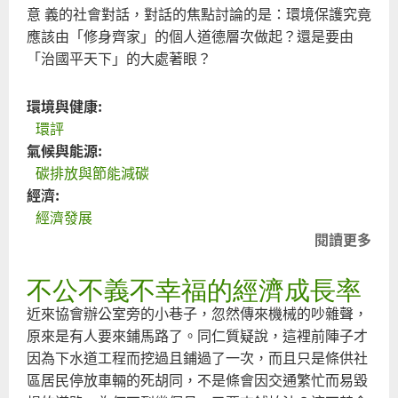
意 義的社會對話，對話的焦點討論的是：環境保護究竟
應該由「修身齊家」的個人道德層次做起？還是要由
「治國平天下」的大處著眼？
環境與健康:
環評
氣候與能源:
碳排放與節能減碳
經濟:
經濟發展
閱讀更多
關
於
不公不義不幸福的經濟成長率
節
能
近來協會辦公室旁的小巷子，忽然傳來機械的吵雜聲，
減
原來是有人要來鋪馬路了。同仁質疑說，這裡前陣子才
碳
因為下水道工程而挖過且鋪過了一次，而且只是條供社
的
區居民停放車輛的死胡同，不是條會因交通繁忙而易毀
禮