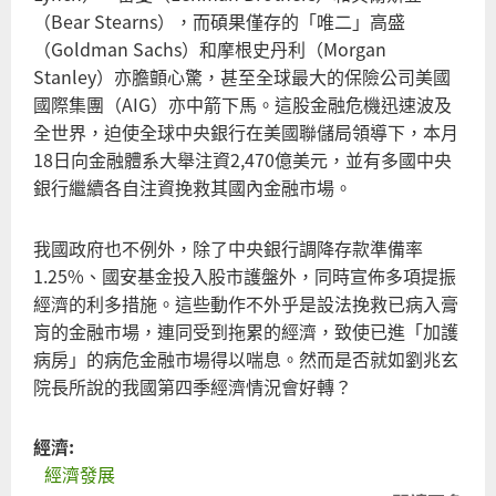
（Bear Stearns），而碩果僅存的「唯二」高盛
（Goldman Sachs）和摩根史丹利（Morgan
Stanley）亦膽顫心驚，甚至全球最大的保險公司美國
國際集團（AIG）亦中箭下馬。這股金融危機迅速波及
全世界，迫使全球中央銀行在美國聯儲局領導下，本月
18日向金融體系大舉注資2,470億美元，並有多國中央
銀行繼續各自注資挽救其國內金融市場。
我國政府也不例外，除了中央銀行調降存款準備率
1.25%、國安基金投入股市護盤外，同時宣佈多項提振
經濟的利多措施。這些動作不外乎是設法挽救已病入膏
肓的金融市場，連同受到拖累的經濟，致使已進「加護
病房」的病危金融市場得以喘息。然而是否就如劉兆玄
院長所說的我國第四季經濟情況會好轉？
經濟:
經濟發展