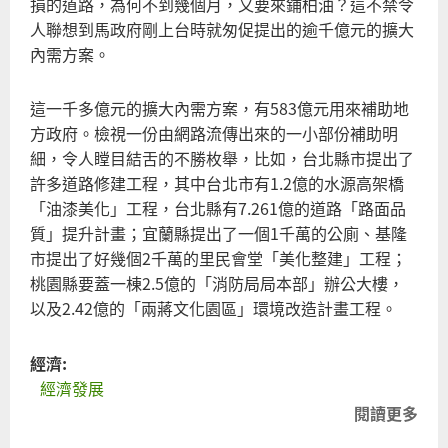
損的道路，為何不到幾個月，又要來鋪柏油？這不禁令
記
人聯想到馬政府剛上台時就匆促提出的逾千億元的擴大
大
內需方案。
學
篇
這一千多億元的擴大內需方案，有583億元用來補助地
方政府。檢視一份由網路流傳出來的一小部份補助明
細，令人瞠目結舌的不勝枚舉，比如，台北縣市提出了
許多道路修建工程，其中台北市有1.2億的水源高架橋
「油漆美化」工程，台北縣有7.261億的道路「路面品
質」提升計畫；宜蘭縣提出了一個1千萬的公廁、基隆
市提出了好幾個2千萬的里民會堂「美化整建」工程；
桃園縣要蓋一棟2.5億的「消防局局本部」辦公大樓，
以及2.42億的「兩蔣文化園區」環境改造計畫工程。
經濟:
經濟發展
閱讀更多
關
於