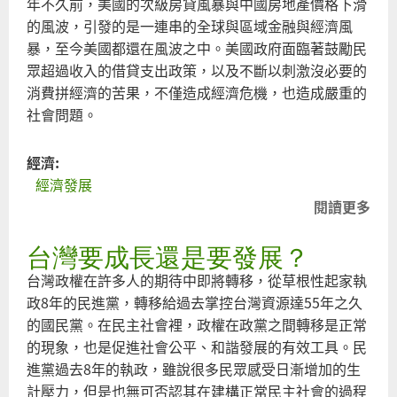
年不久前，美國的次級房貸風暴與中國房地產價格下滑
的風波，引發的是一連串的全球與區域金融與經濟風
暴，至今美國都還在風波之中。美國政府面臨著鼓勵民
眾超過收入的借貸支出政策，以及不斷以刺激沒必要的
消費拼經濟的苦果，不僅造成經濟危機，也造成嚴重的
社會問題。
經濟:
經濟發展
閱讀更多
關
於
台灣要成長還是要發展？
虛
幻
台灣政權在許多人的期待中即將轉移，從草根性起家執
的
政8年的民進黨，轉移給過去掌控台灣資源達55年之久
經
的國民黨。在民主社會裡，政權在政黨之間轉移是正常
濟
的現象，也是促進社會公平、和諧發展的有效工具。民
發
進黨過去8年的執政，雖說很多民眾感受日漸增加的生
展
計壓力，但是也無可否認其在建構正常民主社會的過程