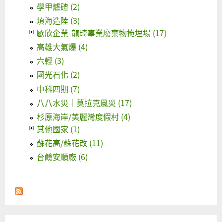
學甲爐碴 (2)
填海造陸 (3)
歐欣企業-龍琦事業廢棄物掩埋場 (17)
高雄大氣爆 (4)
六輕 (3)
國光石化 (2)
中科四期 (7)
八八水災｜莫拉克風災 (17)
杉原海岸/美麗灣度假村 (4)
其他國家 (1)
蘇花高/蘇花改 (11)
台鹼安順廠 (6)