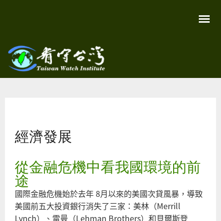
移
至
主
內
容
關
看守
心
環
台灣
境
您在這裡
尊
Taiwan
重
Watch
經濟發展
生
命
看
守
從金融危機中看我國環境的前
台
灣
途
永
續
國際金融危機始於去年 8月以來的美國次貸風暴，導致
家
園
美國前五大投資銀行消失了三家：美林（Merrill
Lynch）、雷曼（Lehman Brothers）和貝爾斯登