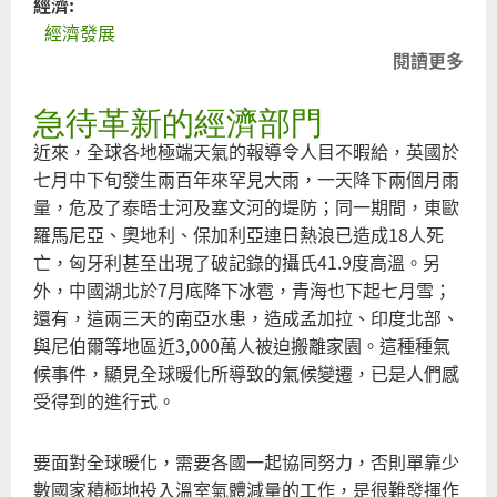
經濟:
經濟發展
閱讀更多
關
台
急待革新的經濟部門
要
長
近來，全球各地極端天氣的報導令人目不暇給，英國於
是
七月中下旬發生兩百年來罕見大雨，一天降下兩個月雨
發
量，危及了泰晤士河及塞文河的堤防；同一期間，東歐
展
羅馬尼亞、奧地利、保加利亞連日熱浪已造成18人死
亡，匈牙利甚至出現了破記錄的攝氏41.9度高溫。另
外，中國湖北於7月底降下冰雹，青海也下起七月雪；
還有，這兩三天的南亞水患，造成孟加拉、印度北部、
與尼伯爾等地區近3,000萬人被迫搬離家園。這種種氣
候事件，顯見全球暖化所導致的氣候變遷，已是人們感
受得到的進行式。
要面對全球暖化，需要各國一起協同努力，否則單靠少
數國家積極地投入溫室氣體減量的工作，是很難發揮作