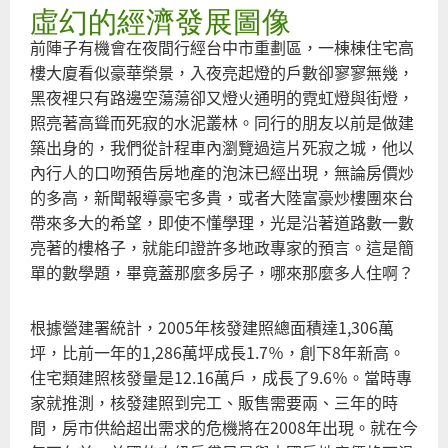
虛幻的經濟發展圖像
不
公
前陣子有機會在夜間行經台中市重劃區，一棟棟住宅高
不
樓大廈看似豪華榮景，入夜亮起燈的戶數卻寥寥無幾，
義
黑夜裡只有路邊空蕩蕩卻又燈火通明的霓虹燈與街燈，
不
照亮著高聳而死寂的水泥叢林。同行的朋友以前是做建
幸
築出身的，我們從計程車內瀏覽過這片死寂之城，他以
福
內行人的口吻預告房地產的泡沫已經出現，無論房價炒
的
的多高，新聞報導豪宅多貴，或者大陸富豪炒樓團來台
經
帶來多大的希望，即使不懂學理，光是沿著道路數一數
濟
亮著的樓格子，就能印證許多地政專家的預言。這是簡
成
單的數學題，畢竟蓋那麼多房子，哪來那麼多人住啊？
長
率
根據營建署統計，2005年核發建照總面積達1,306萬
坪，比前一年的1,286萬坪成長1.7％，創下8年新高。
住宅類建照核發量是12.16萬戶，成長了9.6％。當時專
家就推測，核發建照到完工、販售需要兩、三年的時
間，房市供給超出需求的危機將在2008年出現。就在今