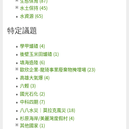
生態保育 (87)
水土保持 (45)
水資源 (65)
特定議題
學甲爐碴 (4)
後壁玉米田爐碴 (1)
填海造陸 (6)
歐欣企業-龍琦事業廢棄物掩埋場 (23)
高雄大氣爆 (4)
六輕 (3)
國光石化 (2)
中科四期 (7)
八八水災｜莫拉克風災 (18)
杉原海岸/美麗灣度假村 (4)
其他國家 (1)