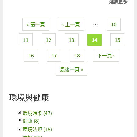
閱讀更多
關
於
急
« 第一頁
‹ 上一頁
…
10
待
頁面
革
新
11
12
13
14
15
的
經
16
17
18
下一頁 ›
濟
最後一頁 »
部
門
環境與健康
環境污染 (47)
健康 (8)
環境法規 (18)