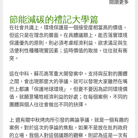
閱讀更多
關
於
節能減碳的禮記大學篇
從
金
在社會共識上，環境保護是一個接受度相當高的價值，
融
但這只是在理念的層面。在具體議題上，能否落實環境
危
保護優先的原則，則必須考慮經濟利益、欲求滿足與生
機
活便利性種種現實因素；這時價值的取捨，往往就有衝
中
突。
看
我
這在中科、蘇花高等重大開發案中，支持與反對的團體
國
之間，會出現那麼大的爭議，就可以發現大家雖然在嘴
環
巴上都講「保護地球環境」，但要不要因為認同環境價
境
值，就願意犧牲經濟利益的好處；在每個案例，不同的
的
團體與個人往往會做出不同的抉擇。
前
途
上 週有關中秋烤肉所引發的輿論爭議，就是一個有趣的
案例。對於這次的爭論的焦點，如果不是放在批判政府
的立場，我個人對這個議題的觀察，則認為這是一次有