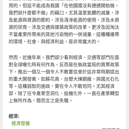
用的。但這不能成為我國「在他國還沒有通通開始做，
我們就什麼都不做」的藉口。尤其溫室氣體的減量，涉
及能源與資源的節約、涉及清淨能源的使用、涉及水資
源的保育、涉及交通與建築政策的改革，更涉及因淘汰
不當產業所帶來的其他污染物的一併減量，這種種連帶
的環境、社會、與經濟利益，是非常龐大的。
然而，近幾年來，我們卻少看到經濟、交通等部門在面
對全球暖化時有何作為，反而是在執政當局的買票政策
下，推出一個又一個令人不敢置信會於這非常時期提出
的重大開發案，如蘇花高、台塑大煉鋼廠、與國光石化
等。這種弱智的施政，實在令人不敢苟同。尤其經濟
部，除了任令產業空洞化、投機化外，一直在產業轉型
上無所作為，簡而言之是失職。
經濟:
經濟發展