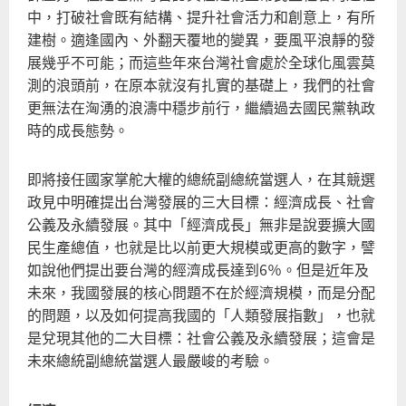
圖
中，打破社會既有結構、提升社會活力和創意上，有所
像
建樹。適逢國內、外翻天覆地的變異，要風平浪靜的發
展幾乎不可能；而這些年來台灣社會處於全球化風雲莫
測的浪頭前，在原本就沒有扎實的基礎上，我們的社會
更無法在洶湧的浪濤中穩步前行，繼續過去國民黨執政
時的成長態勢。
即將接任國家掌舵大權的總統副總統當選人，在其競選
政見中明確提出台灣發展的三大目標：經濟成長、社會
公義及永續發展。其中「經濟成長」無非是說要擴大國
民生產總值，也就是比以前更大規模或更高的數字，譬
如說他們提出要台灣的經濟成長達到6％。但是近年及
未來，我國發展的核心問題不在於經濟規模，而是分配
的問題，以及如何提高我國的「人類發展指數」，也就
是兌現其他的二大目標：社會公義及永續發展；這會是
未來總統副總統當選人最嚴峻的考驗。