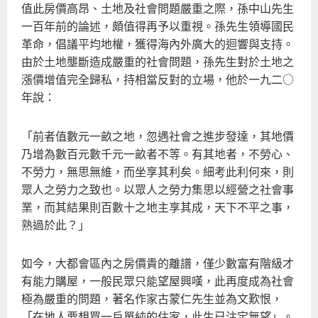
察
值此房價高昂、土地及社會問題嚴重之際，孫中山先生
民
一百年前的論述，頗值得再予以重視。孫先生領導國民
楚
革命，倡議平均地權，獲得海內外廣大的迴響與支持。
帶
由於土地壟斷造成嚴重的社會問題，孫先生對於土地之
尊
漲價增值完全歸私，持相當反對的立場，他於一九二○
科
年說：
專
「前者值數元一畝之地，忽遇社會之進步發達，其地價
乃增為數百元數千元一畝者不等。有其地者，不勞心、
不勞力，無思無維，而坐享其利矣。細考此利何來，則
眾人之勞力之致也。以眾人之勞力集思以經營之社會事
業，而其結果則百數十之地主享其成，天下不平之事，
熟過於此？」
如今，大都會區內之房價貴的離譜，僅少數富有階級才
有能力購屋，一般民眾只能望屋興嘆，此再度成為社會
極為嚴重的問題，著名作家古蒙仁先生並為文歎恨，
「在地人要想買一戶單純的住家，此生已注定無望」。