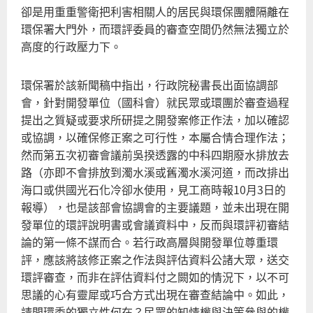
卻是用重重警衛把利害相關人的居民與環保團體隔離在
環保署大門外，而環評委員的審查空間仍然無法獨立於
高度的行政壓力下。
環保署於該新聞稿中指出，行政院秘書長出面協調部
會，針對開發單位（國科會）就民眾或環團於審查過程
提出之質疑或要求所研提之開發案修正作法，加以確認
或協調，以確保修正案之可行性，本屬合情合理作法；
然而第五次初審會議前吳揆透露的中科四期廢水排放去
路（亦即不會排放到濁水溪或舊濁水溪河道，而改排出
海口或供國光石化冷卻水使用，見工商時報10月3日的
報導），也是該部會協調會的主要議題，並未出現在開
發單位的環評說明書或會議資料中，反而與環評初審結
論的第一條不謀而合。若行政高層與開發單位尊重環
評，應該將該修正案之作法與評估資料公諸大眾，送交
環評審查，而非在評估資料付之闕如的情況下，以不可
思議的心有靈犀或巧合方式出現在審查結論中。如此，
請問環委的獨立性何在？民眾的知情權與決策參與的權