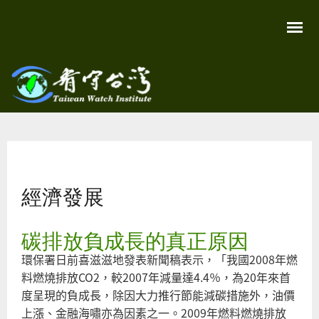
移
至
主
內
容
關
看守
心
環
台灣
境
您在這裡
尊
Taiwan
重
Watch
經濟發展
生
命
看
守
碳排放負成長的真正原因
台
灣
環保署日前喜滋滋地發表新聞稿表示，「我國2008年燃
永
續
料燃燒排放CO2，較2007年減量達4.4％，為20年來首
家
園
度呈現的負成長，除因大力推行節能減碳措施外，油價
上漲、金融海嘯亦為因素之一。2009年燃料燃燒排放