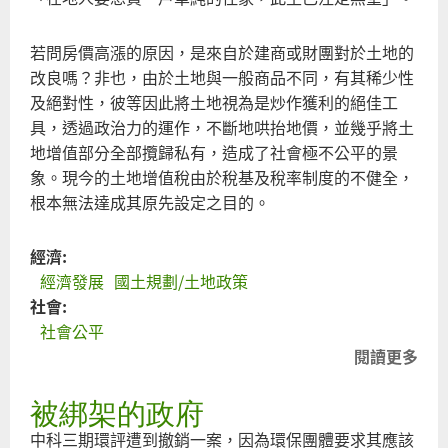
若問房價高漲的原因，是來自於建商或財團對於土地的
改良嗎？非也，由於土地與一般商品不同，有其稀少性
及絕對性，彼等因此將土地視為是炒作獲利的絕佳工
具，透過政治力的運作，不斷地哄抬地價，並幾乎將土
地增值部分全部攬歸私有，造成了社會極不公平的景
象。現今的土地增值稅由於稅基及稅率制度的不健全，
根本無法達成其原先設定之目的。
經濟:
經濟發展
國土規劃/土地政策
社會:
社會公平
閱讀更多
關
人
被綁架的政府
居
所
中科三期環評遭到撤銷一案，因為環保團體要求其應該