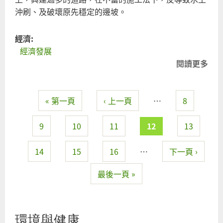
沖刷、及破壞原先穩定的邊坡。
經濟:
經濟發展
閱讀更多
關
「
度
« 第一頁
‹ 上一頁
…
8
設
頁面
對
境
9
10
11
12
13
危
14
15
16
…
下一頁 ›
最後一頁 »
環境與健康