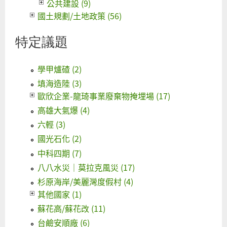
公共建設 (9)
國土規劃/土地政策 (56)
特定議題
學甲爐碴 (2)
填海造陸 (3)
歐欣企業-龍琦事業廢棄物掩埋場 (17)
高雄大氣爆 (4)
六輕 (3)
國光石化 (2)
中科四期 (7)
八八水災｜莫拉克風災 (17)
杉原海岸/美麗灣度假村 (4)
其他國家 (1)
蘇花高/蘇花改 (11)
台鹼安順廠 (6)