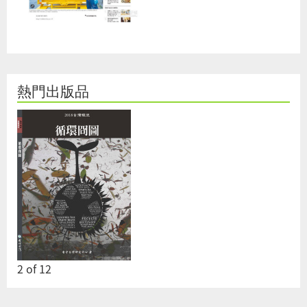
熱門出版品
2
of
12