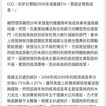
CO2，初步計算較2008年減量達5％，再度呈現負成
長。」
顯然環保署把20年來首度的連續兩年負成長拿來當政績
炫燿。然而，在產業結構沒有往低碳方向轉型而住商部
門（也就是馬政府目前有在努力推行減碳的部門，基本
上就是辦辦活動提醒民眾要減碳以及推出電費折扣獎勵
節能措施）排放佔比又不高的情況下，也就是這個社會
的經濟成長動力仍未與化石燃料的使用有明顯脫鉤的前
提下，這碳排放的負成長主要反映的是民間生產製造的
不振、實質的經濟蕭條，而非新政府的減碳政策。
根據主計處的統計，2008年與2009年的經濟成長率分
別為0.73％與-1.87％，雖然表面上好像與碳排放量呈脫
鉤趨勢，然而這兩年來的經濟成長率主要是靠政府的大
力支出，如消費劵與四年五千億擴大公共建設，方才使
帳面數據不太難看。根據主計處統計，我國政府的歲出