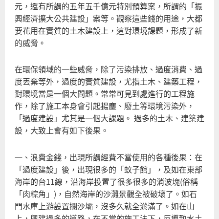
棋
元，還有所謂的五年五千億元特別預算案，所謂的「振
國
興經濟擴大公共建設」案等。觀察這些錢的用途，大都
光
要花用在實質的土木建設上，這對環境課題，形成了新
光
的威脅。
在環保領域的一些威脅，除了污染排放、過度消費、過
度丟棄等外，過度的實質建設，尤指土木、建築工程，
對環境當是一個大問題。常常可見到處進行的工程施
作，除了施工本身會引起揚塵、廢土等環境污染外，
「過度建設」尤其是一個大課題。 過多的土木、建築建
設，大致上會有如下後果。
一、浪費金錢，出現所謂經費不當使用的各種後果：在
「過度建設」後，出現很多的「蚊子館」，及如在東部
海岸的台11線，沿海岸投置了很多很多的消波塊(俗稱
「肉粽角」)，自然海岸的沙灘景觀全被破壞了。如石
門水庫上游設置攔沙壩，沒多久就全淤滿了。如在山
上，興建過多的道路，在不當的施工法下，反導致水土