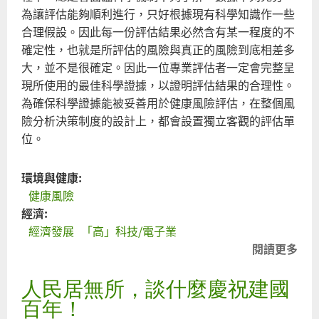
真
為讓評估能夠順利進行，只好根據現有科學知識作一些
正
合理假設。因此每一份評估結果必然含有某一程度的不
原
確定性，也就是所評估的風險與真正的風險到底相差多
因
大，並不是很確定。因此一位專業評估者一定會完整呈
現所使用的最佳科學證據，以證明評估結果的合理性。
為確保科學證據能被妥善用於健康風險評估，在整個風
險分析決策制度的設計上，都會設置獨立客觀的評估單
位。
環境與健康:
健康風險
經濟:
經濟發展
「高」科技/電子業
閱讀更多
關
環
人民居無所，談什麼慶祝建國
署
應
百年！