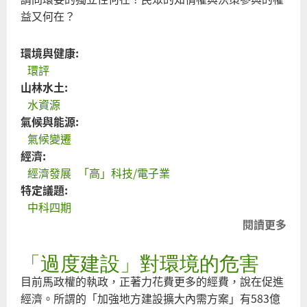
益又何在？
環境與健康:
環評
山林水土:
水資源
氣候與能源:
氣候變遷
經濟:
經濟發展
「高」科技/電子業
特定議題:
中科四期
閱讀更多
關
於
「過度建設」對環境的危害
中
科
目前馬政權的執政，正著力花費更多的經費，說在促進
死
經濟。所謂的「加強地方建設擴大內需方案」有583億