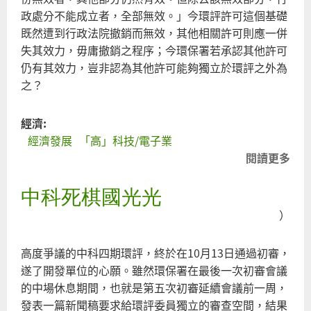
政處分不能成立者，全部無效。」今環評許可這個基礎
既然遭到行政法院撤銷而無效，其他相關許可則應一併
失其效力，毋庸撤銷之程序；今環保署若承認其他許可
仍有其效力，豈非認為其他許可能夠獨立於環評之外為
之？
經濟:
經濟發展
「高」科技/電子業
閱讀更多
關
於
中科死棋國光光
被
綁
）
架
的
高度爭議的中科四期環評，終於在10月13日通過初審，
政
遂了開發單位的心願。雖然環保署在最後一次初審會議
府
的中場休息期間，也就是第五次初審延續會議前一周，
發表一篇新聞稿要求給環評委員獨立的審查空間，結果