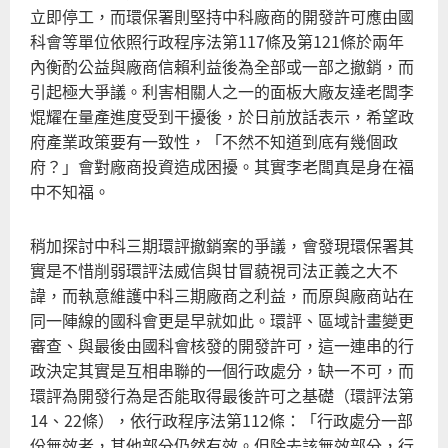
談
立即停工，而環保署則堅持中科廠商的開發許可應由國
麼
科會等單位依照行政程序法第117條及第121條於兩年
祝
內衡酌公益與廠商信賴利益後為全部或一部之撤銷，而
國
引起極大爭議。利害相關人之一的面板大廠友達老闆李
年
焜耀在量產進度受到干擾後，於日前放話表示，希望政
府產業政策要有一致性，「不然不知道到底有幾個政
府？」會對廠商投資造成困擾。其實李老闆真是身在福
中不知福。
稍加探討中科三期環評撤銷案的爭議，會發現環保署其
實是不惜削弱環評法威信與甘冒藐視司法正義之大不
諱，而執意維護中科三期廠商之利益，而原與廠商站在
同一陣線的國科會更是早就如此。環評、區域計畫變更
審查、與最後由國科會核發的開發許可，這一連串的行
政決定其實是互相串聯的一個行政處分，缺一不可，而
環評為開發行為是否能取得最後許可之基礎（環評法第
14、22條），依行政程序法第112條：「行政處分一部
份無效者，其他部分仍然有效。但除去該無效部分，行