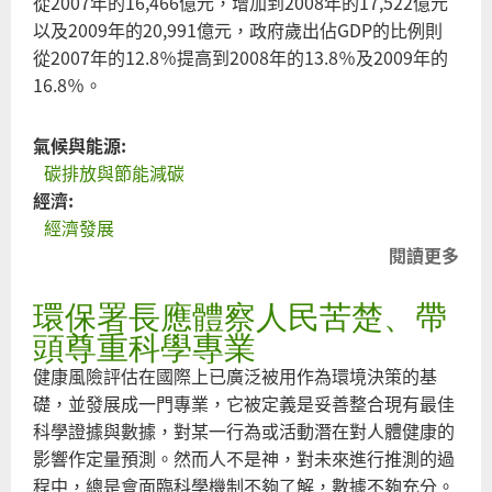
從2007年的16,466億元，增加到2008年的17,522億元
以及2009年的20,991億元，政府歲出佔GDP的比例則
從2007年的12.8％提高到2008年的13.8％及2009年的
16.8％。
氣候與能源:
碳排放與節能減碳
經濟:
經濟發展
閱讀更多
關
於
環保署長應體察人民苦楚、帶
碳
排
頭尊重科學專業
放
健康風險評估在國際上已廣泛被用作為環境決策的基
負
礎，並發展成一門專業，它被定義是妥善整合現有最佳
成
科學證據與數據，對某一行為或活動潛在對人體健康的
長
影響作定量預測。然而人不是神，對未來進行推測的過
的
程中，總是會面臨科學機制不夠了解，數據不夠充分。