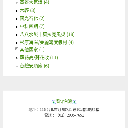
高雄大氣爆 (4)
六輕 (3)
國光石化 (2)
中科四期 (7)
八八水災｜莫拉克風災 (18)
杉原海岸/美麗灣度假村 (4)
其他國家 (1)
蘇花高/蘇花改 (11)
台鹼安順廠 (6)
看守台灣
地址：116 台北市汀州路四段105巷10號1樓
電話：（02）2935-7651