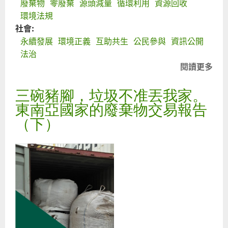
廢棄物
零廢棄
源頭減量
循環利用
資源回收
環境法規
社會:
永續發展
環境正義
互助共生
公民參與
資訊公開
法治
閱讀更多
關
資
三碗豬腳，垃圾不准丟我家。
永
管
東南亞國家的廢棄物交易報告
法
（下）
成
資
永
續
世
共
的
灣