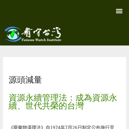
移
至
主
內
容
關
看守
心
環
台灣
境
您在這裡
尊
Taiwan
重
Watch
源頭減量
生
命
看
守
資源永續管理法：成為資源永
台
灣
續、世代共榮的台灣
永
續
家
園
《廢棄物清理法》自1974年7月26日制定公布施行至