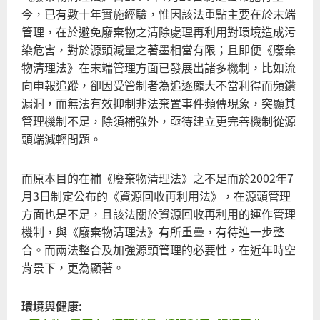
今，已有數十年實施經驗，惟因該法重點主要在於末端
管理，在於避免廢棄物之清除處理再利用對環境造成污
染危害，對於源頭減量之著墨相當有限；且即便《廢棄
物清理法》在末端管理方面已發展出諸多機制，比如流
向申報追蹤，卻因受管制者為追逐龐大不當利得而頻鑽
漏洞，而無法有效抑制非法棄置事件頻傳現象，突顯其
管理機制不足，除須補強外，亟待建立更完善機制從源
頭端減輕問題。
而原本目的在補《廢棄物清理法》之不足而於2002年7
月3日制定公布的《資源回收再利用法》，在源頭管理
方面也是不足，且該法關於資源回收再利用的運作管理
機制，與《廢棄物清理法》有所重疊，有待進一步整
合。而兩法整合及加強源頭管理的必要性，在近年時空
背景下，更為顯著。
環境與健康: