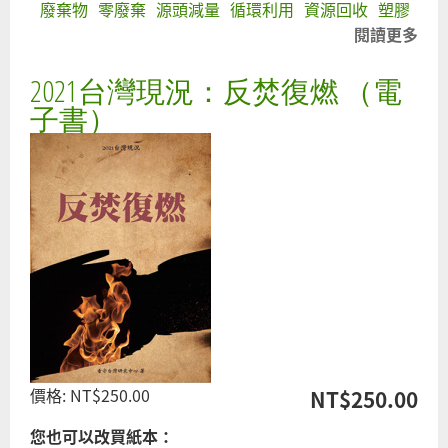
廢棄物
零廢棄
源頭減量
循環利用
資源回收
塑膠
閱讀更多
關
於
2021台灣現況：反焚復燃 （電
環
團
子書）
肯
定
環
保
署
限
用
免
洗
杯
政
價格:
NT$250.00
NT$250.00
策
但
您也可以改買紙本：