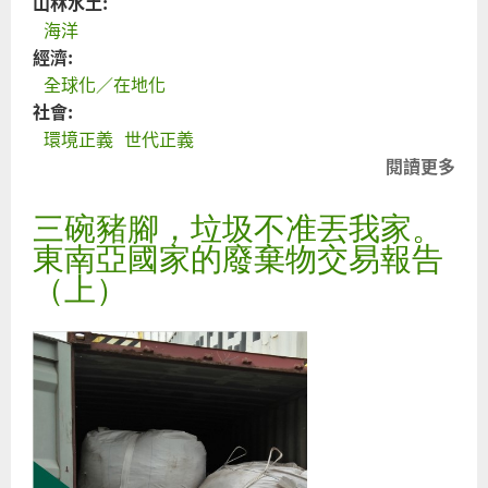
山林水土:
海洋
經濟:
全球化／在地化
社會:
環境正義
世代正義
閱讀更多
關
碗
三碗豬腳，垃圾不准丟我家。
腳
圾
東南亞國家的廢棄物交易報告
丟
（上）
家
南
家
棄
易
（