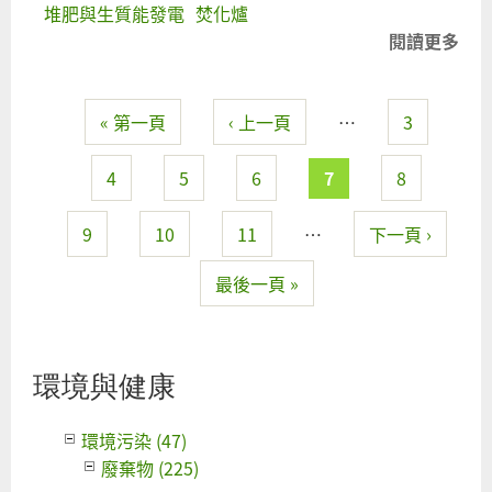
堆肥與生質能發電
焚化爐
閱讀更多
關
誰
拯
« 第一頁
‹ 上一頁
…
3
罹
頁面
「
主
4
5
6
7
8
炎
的
9
10
11
…
下一頁 ›
源
最後一頁 »
環境與健康
環境污染 (47)
廢棄物 (225)