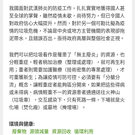
我國面對武漢肺炎的防疫工作，扎扎實實地獲得國人甚
至全球的掌聲，雖然疫情未歇，尚待努力，但已令國人
對政府信心大幅提升。然而，對於另一個可勘比擬為疫
情的垃圾危機，不論是中央或地方主管機關的表現卻拖
泥帶水，且錯誤百出，亟待政府高層與整個社會正視。
我們可以把垃圾看作是罹患了「無主廢炎」的資源，也
分輕重症，輕者稍加治療（整理或處理），就可再生利
用；重者則需要加護醫療（技術密集的專業處理），才
可重獲新生；為讓疫情可防可控，必須要有「分艙分
流」概念，讓輕重症者能夠區分開來，如果把這些得病
或未得病、病情輕重不一的資源患者通通送往火神山
（垃圾車），交互感染下，只有死路一條，下場就是火
化場（焚化廠）或墓地（掩埋場）。
環境與健康:
廢棄物
源頭減量
資源回收
循環利用