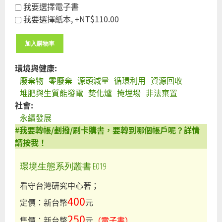
盼
我要選擇電子書
擴
我要選擇紙本, +NT$110.00
及
非
連
鎖
環境與健康:
飲
廢棄物
零廢棄
源頭減量
循環利用
資源回收
料
堆肥與生質能發電
焚化爐
掩埋場
非法棄置
店
社會:
業
永續發展
者
#我要轉帳/劃撥/刷卡購書，要轉到哪個帳戶呢？詳情
及
請按我！
含
環境生態系列叢書 E019
塑
淋
看守台灣研究中心著；
膜
400
定價：新台幣
元
紙
杯
250
售價：新台幣
元
（電子書）