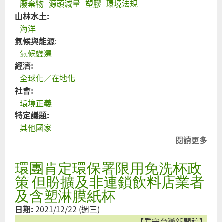
廢棄物
源頭減量
塑膠
環境法規
山林水土:
海洋
氣候與能源:
氣候變遷
經濟:
全球化／在地化
社會:
環境正義
特定議題:
其他國家
閱讀更多
關
碗
環團肯定環保署限用免洗杯政
腳
圾
策 但盼擴及非連鎖飲料店業者
丟
及含塑淋膜紙杯
家
日期:
2021/12/22 (週三)
南
【看守台灣新聞稿】