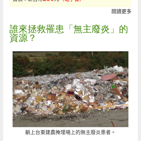
閱讀更多
關
202
誰來拯救罹患「無主廢炎」的
台
現
資源？
況
反
復
（
子
書
躺上台東建農掩埋場上的無主廢炎患者。