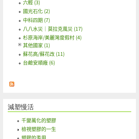
六輕 (3)
國光石化 (2)
中科四期 (7)
八八水災｜莫拉克風災 (17)
杉原海岸/美麗灣度假村 (4)
其他國家 (1)
蘇花高/蘇花改 (11)
台鹼安順廠 (6)
減塑慢活
千變萬化的塑膠
檢視塑膠的一生
塑膠的濫用