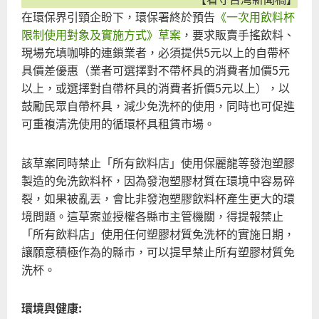
家
在環保界引頸企盼下，環保署終於預告
《一次用飲料杯
棄
限制使用對象及實施方式》草案
，要求販賣手搖飲料、
易
現場充填咖啡的連鎖業者，必須提供5元以上的自帶杯
（
具價差優惠（業者可選擇對不帶杯具的消費者加價5元
以上，或選擇對自帶杯具的消費者折價5元以上），以
鼓勵民眾自帶杯具，減少免洗杯的使用，同時也可促進
可重複清洗使用的循環杯具租賃市場。
該草案同時禁止「所有飲料店」使用保麗龍等發泡塑膠
製造的免洗飲料杯，因為發泡塑膠材質在環境中容易碎
裂，如果被亂丟，會比非發泡塑膠飲料杯產生更大的環
境問題。這草案並授權各縣市主管機關，得提報禁止
「所有飲料店」使用任何塑膠材質免洗杯的實施日期，
讓願意積極作為的縣市，可以提早禁止所有塑膠材質免
洗杯。
環境與健康: