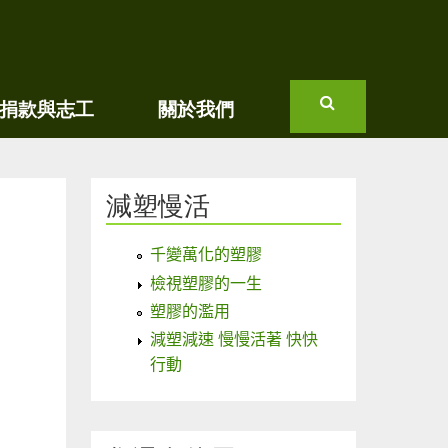
捐款與志工
關於我們
搜
尋
減塑慢活
千變萬化的塑膠
檢視塑膠的一生
塑膠的濫用
減塑減速 慢慢活著 快快
行動