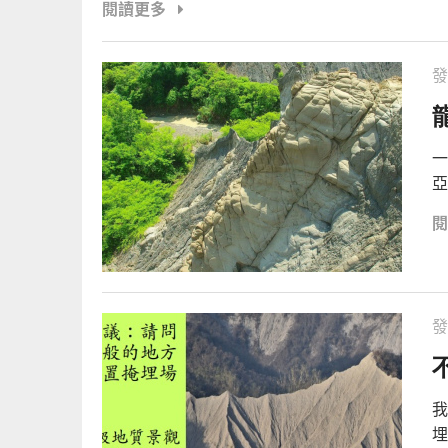
閱讀更多
發
一
亞
發
我
埋