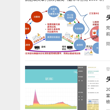
發
頁面
完
前
發
2
當
檢