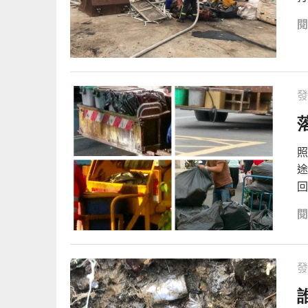
發
照
途
回
發