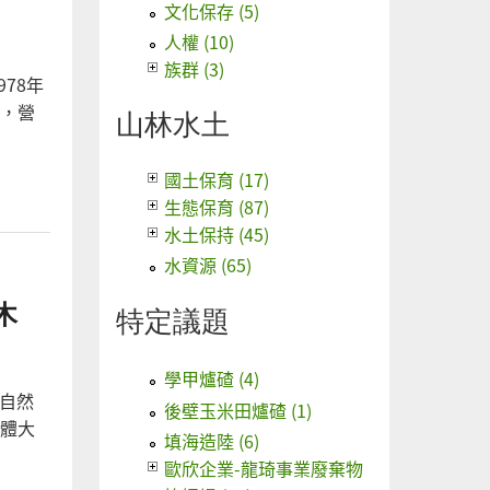
文化保存 (5)
人權 (10)
族群 (3)
78年
，營
山林水土
國土保育 (17)
生態保育 (87)
水土保持 (45)
水資源 (65)
木
特定議題
？
學甲爐碴 (4)
列自然
後壁玉米田爐碴 (1)
體大
填海造陸 (6)
歐欣企業-龍琦事業廢棄物