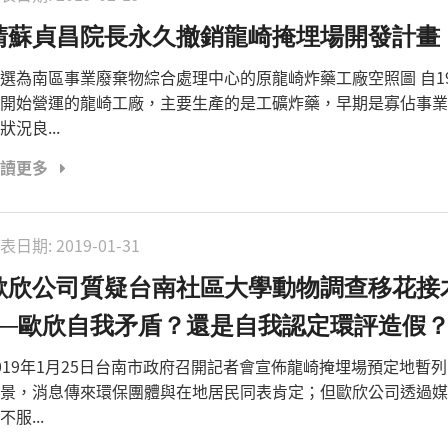
請蘇貞昌院長永久撤銷龍崎掩埋場開發計畫
選為南區事業廢棄物綜合處理中心的原龍崎炸藥工廠空照圖 自19
開始營運的龍崎工廠，主要生產的是工礦炸藥，早期是寡佔事業
狀況良...
閱讀更多
表日期:
2019-01-31
歐欣公司質疑台南社區大學動物調查移花接
──歐欣自我矛盾？還是自我認定環評造假
019年1月25日台南市政府召開記者會宣佈龍崎掩埋場預定地暫
景，消息傳來環保團體與在地居民同表肯定；但歐欣公司透過媒
不服...