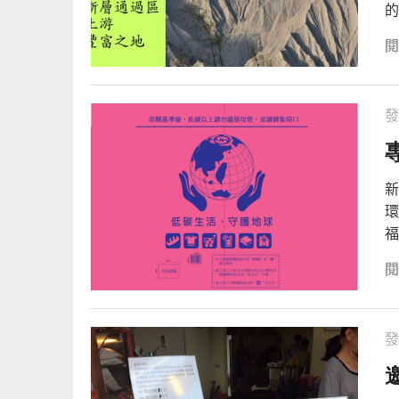
的
發
新
環
福
發