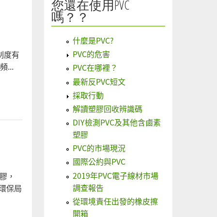
您還在使用PVC
嗎？？
什麼是PVC?
PVC的危害
制度有
..
PVC在哪裡？
最新反PVC短文
採取行動
解讀塑膠回收辨識碼
DIY檢測PVC及其他含鹵素
塑膠
PVC的市場現況
國際公約與PVC
2019年PVC電子線材市場
塑膠，
調查報告
向環保局
從環境責任出發的橡皮擦
開箱