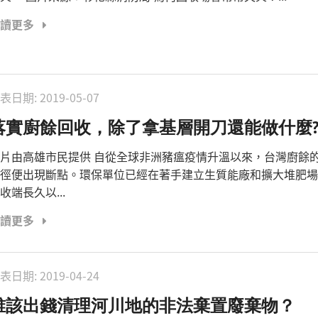
閱讀更多
表日期:
2019-05-07
落實廚餘回收，除了拿基層開刀還能做什麼
片由高雄市民提供 自從全球非洲豬瘟疫情升溫以來，台灣廚餘
徑便出現斷點。環保單位已經在著手建立生質能廠和擴大堆肥場
收端長久以...
閱讀更多
表日期:
2019-04-24
誰該出錢清理河川地的非法棄置廢棄物？