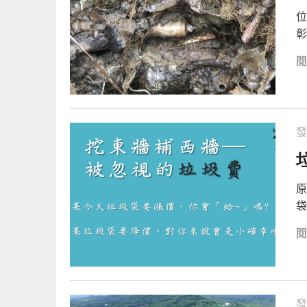
位
彰
發
原
袋
發