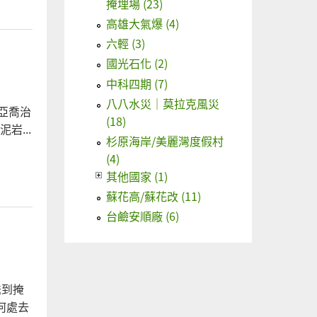
掩埋場 (23)
高雄大氣爆 (4)
六輕 (3)
國光石化 (2)
中科四期 (7)
八八水災｜莫拉克風災
亞喬治
(18)
...
杉原海岸/美麗灣度假村
(4)
其他國家 (1)
蘇花高/蘇花改 (11)
台鹼安順廠 (6)
送到掩
何處去