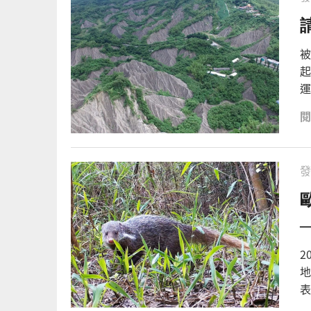
被
起
運
發
2
地
表