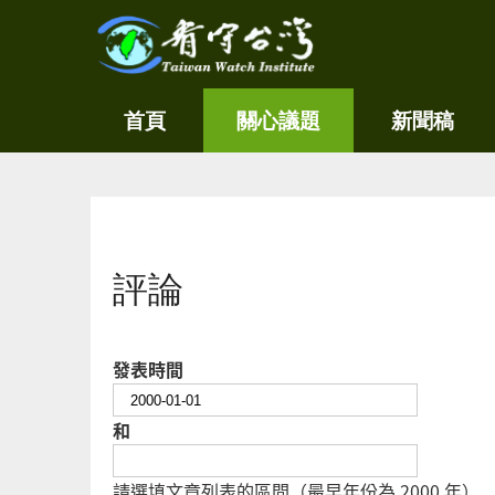
關
看守
首頁
關心議題
新聞稿
心
台灣
環
境
Taiwan
尊
Watch
重
生
您在這裡
命
看
評論
守
台
灣
永
發表時間
續
家
園
和
請選填文章列表的區間（最早年份為 2000 年）