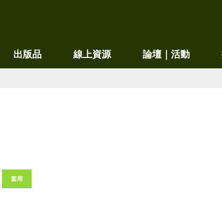
移
至
主
內
出版品
線上資源
論壇｜活動
容