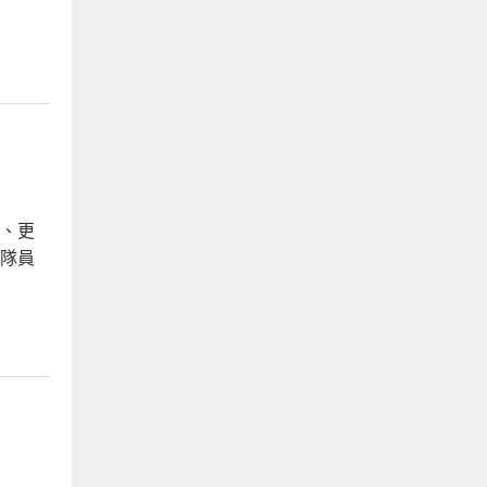
、更
隊員