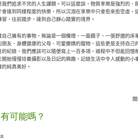
是我們追求不完的人生課題。可以這麼說，物質享樂是強烈的、
才會達到同樣程度的快樂，所以沉溺在享樂中只會愈來愈空虛，
練習，往前踏步，達到自己靜心踏實的境界。
樣自己擁有的事物，無論是一個檯燈、一面鏡子、一張舒適的床
的朋友、身體健康的父母、可愛撒嬌的寵物，這些更是支持自己
性的紀錄，我們應該可以隨便寫上一百多項，過程中不但能回憶
天開始慢慢培養攝影以及日記的興趣，記錄生活中令人感動的小
露的純真美好。
閱
還有可能嗎？
稿