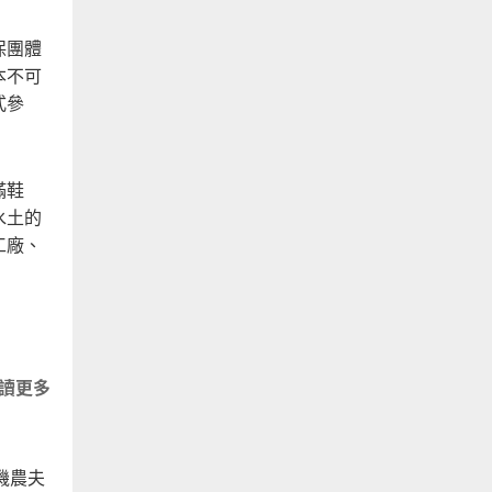
資
源
保團體
管
本不可
理
式參
滿鞋
水土的
工廠、
讀更多
關
於
想
像
機農夫