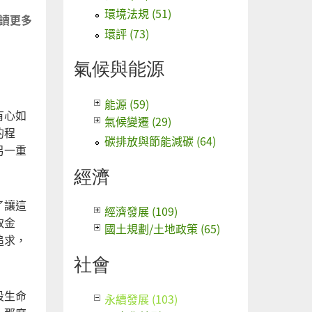
環境法規 (51)
讀更多
關於
環評 (73)
地球
正在
氣候與能源
加倍
奉
能源 (59)
還：
有心如
氣候變遷 (29)
永續
的程
碳排放與節能減碳 (64)
還有
另一重
可能
經濟
嗎？
了讓這
經濟發展 (109)
取金
國土規劃/土地政策 (65)
追求，
社會
段生命
永續發展 (103)