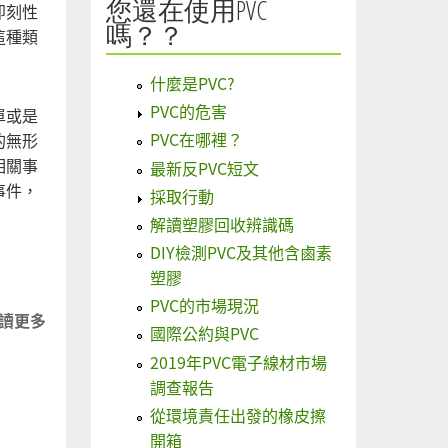
您還在使用PVC
即刻性
嗎？？
這種類
什麼是PVC?
PVC的危害
單或是
PVC在哪裡？
的無形
相關事
最新反PVC短文
事件，
採取行動
解讀塑膠回收辨識碼
DIY檢測PVC及其他含鹵素
塑膠
PVC的市場現況
讀更多
關
國際公約與PVC
於
2019年PVC電子線材市場
永
調查報告
續
從環境責任出發的橡皮擦
快
開箱
樂