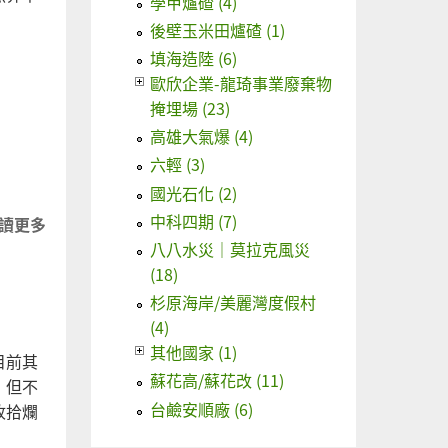
學甲爐碴 (4)
後壁玉米田爐碴 (1)
填海造陸 (6)
歐欣企業-龍琦事業廢棄物
掩埋場 (23)
高雄大氣爆 (4)
六輕 (3)
國光石化 (2)
中科四期 (7)
讀更多
關
於
八八水災｜莫拉克風災
可
(18)
持
杉原海岸/美麗灣度假村
續
(4)
性
其他國家 (1)
目前其
的
蘇花高/蘇花改 (11)
，但不
水
台鹼安順廠 (6)
收拾爛
產