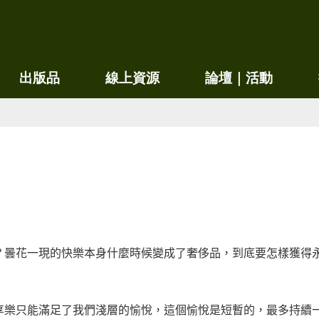
移
至
主
內
出版品
線上資源
論壇｜活動
容
？曇花一現的快樂本身什麼時候變成了奢侈品，到底要怎樣獲得
享樂只能滿足了我們淺層的愉悅，這個愉悅是短暫的，最多持續