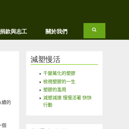
捐款與志工
關於我們
搜
尋
減塑慢活
千變萬化的塑膠
檢視塑膠的一生
塑膠的濫用
減塑減速 慢慢活著 快快
永續的
行動
一個