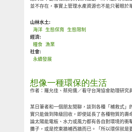
並不存在，事實上管理水產資源也不能只著眼於
山林水土:
海洋
生態保育
生態限制
經濟:
糧食
漁業
社會:
永續發展
想像一種環保的生活
作者：羅允佳、蔡宛儒／看守台灣協會助理研究
某日筆者和一個朋友閒聊，談到各種「補救式」
實只能做到降級回收，即使延長了各種物質的壽
論太陽能電板、水力或風力都有各自對環境的衝
攤子，或是挖東牆補西牆而已。「所以環保就是