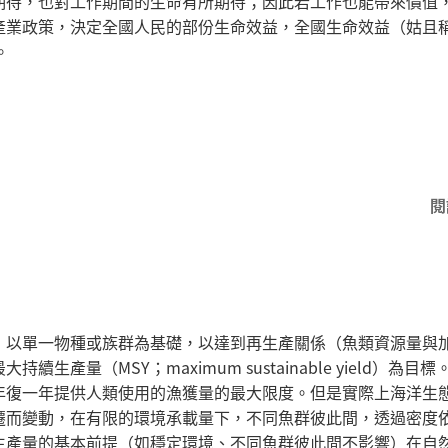
期待，也對工作期間的生命有所期待；因此若工作也能帶來價值
產業政策，決定全國人民的部份生命效益，全國生命效益（姑且
。
閱
，以單一物種或族群為基礎，以達到再生產關係（魚類資源量與
量（MSY；maximum sustainable yield）為目標
年復一年提供人類使用的漁獲量的最大限度。但是實際上海洋生
遷而變動，在有限的環境承載量下，不同魚群彼此間，透過密度
生產量的基本前提（如穩定環境、不同魚群彼此間不影響）在自