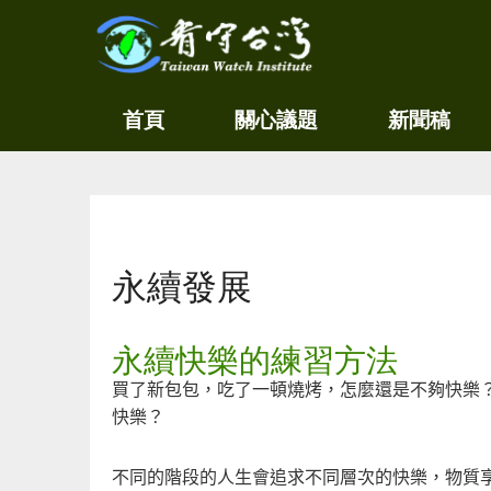
關
看守
首頁
關心議題
新聞稿
心
台灣
環
境
Taiwan
尊
Watch
重
生
您在這裡
命
看
永續發展
守
台
灣
永續快樂的練習方法
永
續
買了新包包，吃了一頓燒烤，怎麼還是不夠快樂
家
快樂？
園
不同的階段的人生會追求不同層次的快樂，物質