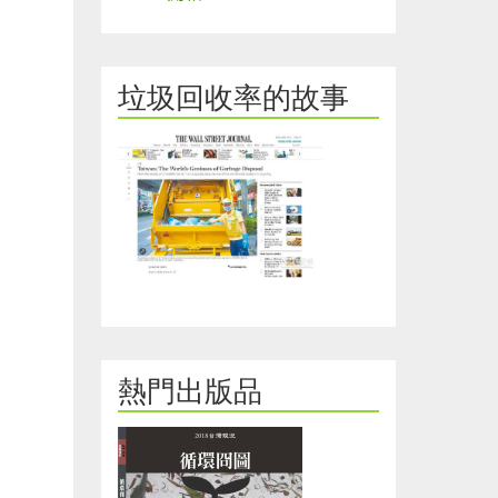
的
練
習
垃圾回收率的故事
方
法
熱門出版品