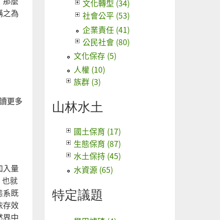
，那麼
文化轉型 (34)
稱之為
社會公平 (53)
企業責任 (41)
公民社會 (80)
文化保存 (5)
人權 (10)
族群 (3)
讀更多
關
山林水土
於
你
國土保育 (17)
拿
生態保育 (87)
生
水土保持 (45)
命
加入量
水資源 (65)
換
。也就
什
特定議題
態系既
麼
依存效
然界中