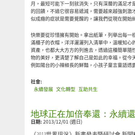
月，最短可能下一刻就消失，只有深層的滿足才
的回饋，不過它很容易遞減，需要越來越強刺激
似成癮的症狀是需要覺醒的，讓我們從現在開始
快樂要從珍惜擁有開始。拿出紙筆，列舉出每一
滿櫃子的衣帽，洋洋灑灑列入清單中，溫暖知心
資產，也都大大方方的列進去，透過這種簡單隨
物的美好，更清楚了解自己是如此的幸福。從今
例如陽台的小辣椒長的鮮豔，小孩子童言童語透
社會:
永續發展
文化轉型
互助共生
地球正在加倍奉還：永續
日期:
2013/12/01 (週日)
《2013世界現況》新書發表暨研討會 新聞