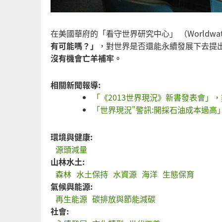
在美國華府的「看守世界研究中心」 （Worldwatc
有可能嗎？」
，對世界是否還能永續發展下去提
沒有機會亡羊補牢。
相關新聞報導:
「《2013世界現況》新書發表會」
「世界現況"警訊:開採石油成本過高
環境與健康:
源頭減量
山林水土:
森林
水土保持
水資源
海洋
生態保育
氣候與能源:
再生能源
碳排放與節能減碳
社會: