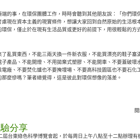
極端的事，在環保團體工作，時時會聽到其他朋友說：「你們環
考慮現在資本主義的現實條件，想讓大家回到自然原始的生活根
的環保，僅止於在現有生活品質或更好的前提下，用很輕鬆的方
來了亂買東西，不能三兩天換一件新衣服，不能買漂亮的鞋子塞
電子產品、不能開燈、不用拋棄式塑膠、不能開車、不要蓋破壞
核電廠、不要焚化爐也不要掩埋場、不要高科技園區也不要石化
的那麼慘嗎？筆者總覺得，這是彼此對環保想像的落差。
閱
經驗分享
日第二屆台東綠色科學博覽會起，於每周日上午八點至十二點辦理有