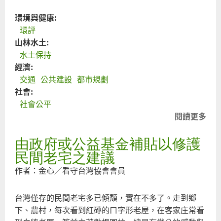
環境與健康:
環評
山林水土:
水土保持
經濟:
交通
公共建設
都市規劃
社會:
社會公平
閱讀更多
關
道
由政府或公益基金補貼以修護
工
建
民間老宅之建議
多
作者：金心／看守台灣協會會員
交
卻
台灣僅存的民間老宅多已傾頹，實在不多了。走到鄉
更
下、農村，每次看到紅磚的ㄇ字形老屋，在客家庄常看
好