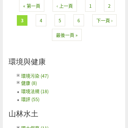
« 第一頁
‹ 上一頁
1
2
碳
頁面
城
市
3
4
5
6
下一頁 ›
不
能
最後一頁 »
只
有
低
環境與健康
碳
公
環境污染 (47)
車
健康 (8)
環境法規 (18)
環評 (55)
山林水土