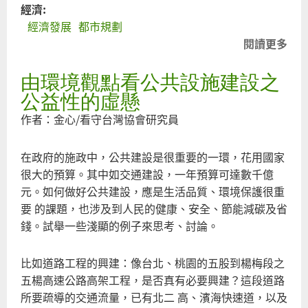
經濟:
經濟發展
都市規劃
閱讀更多
關
於
由環境觀點看公共設施建設之
挖
掘
公益性的虛懸
一
作者：金心/看守台灣協會研究員
座
公
在政府的施政中，公共建設是很重要的一環，花用國家
園
很大的預算。其中如交通建設，一年預算可達數千億
的
元。如何做好公共建設，應是生活品質、環境保護很重
前
要 的課題，也涉及到人民的健康、安全、節能減碳及省
世
錢。試舉一些淺顯的例子來思考、討論。
今
生
比如道路工程的興建：像台北、桃園的五股到楊梅段之
五楊高速公路高架工程，是否真有必要興建？這段道路
所要疏導的交通流量，已有北二 高、濱海快速道，以及