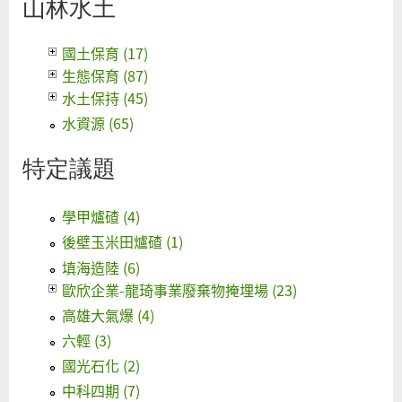
山林水土
國土保育 (17)
生態保育 (87)
水土保持 (45)
水資源 (65)
特定議題
學甲爐碴 (4)
後壁玉米田爐碴 (1)
填海造陸 (6)
歐欣企業-龍琦事業廢棄物掩埋場 (23)
高雄大氣爆 (4)
六輕 (3)
國光石化 (2)
中科四期 (7)