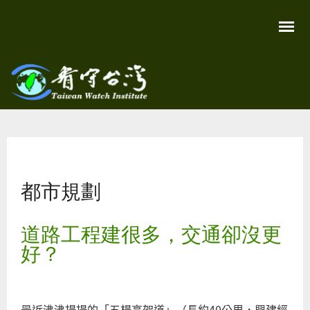
移
至
主
內
容
關
看守
心
環
台灣
境
您在這裡
尊
Taiwan
重
Watch
都市規劃
生
命
看
守
道路工程建很多，交通卻沒更
台
灣
好？
永
續
家
園
最近沸沸揚揚的「五楊高架道」（長約40公里，興建經