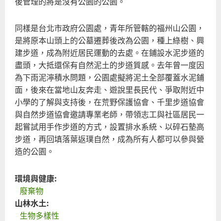
後管理的將是沒有公園的公園。
護
民
同樣是台北市政府公園處，青年所管轄的福州山公園，
間
是將原本山頭上的公墓遷葬後改為公園，種上綠樹、興
老
建步道，成為附近居民運動的去處。在鋪設水泥步道的
宅
盡頭，大抵還保有自然泥土的步道質感。去年曾一度因
之
為下雨泥濘積水問題，公園處擬將泥土全部覆蓋水泥鋪
建
面，後來在當地山友奔走、遊說里長民代、爭取附近中
議
小學的了解與支持後，在荒野保護協會、千里步道協會
與自然步道協會邀請專業老師，帶領志工與社區居民一
起嘗試用手作步道的方式，設置排水系統、以碎石墊高
步道，再回填落葉返璞自然，成為所有人都可以參與營
造的公園。
環境與健康:
廢棄物
山林水土:
生物多樣性