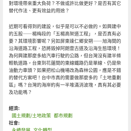
對環境帶來重大負荷？不做或許比做更好？是否有其它
的
替代作法、更有效益的用途？
虛
懸
近期可看得到的建設，似乎是可以不必做的。如興建中
的五股——楊梅段的「五楊高架道工程」，是否真有必
要？其環境影響呢？另如屏東達仁鄉安朔——旭海間的
沿海道路工程，恐將毀掉阿朗壹古道及沿海生態環境！
為何興建那麼多給汽車行駛的公路，但台灣沒有建半條
輕軌道路，台東到花蓮間的東線鐵路仍是單線、仍是柴
油動力車頭？如果把松山機場改為森林公園，應是不錯
的替代方案吧！台中市真的需要做那麼多的「土地重劃
區」嗎？台灣的海岸約有一半堆滿消波塊，真有其必要
及功能嗎？
經濟:
國土規劃/土地政策
都市規劃
社會:
永續發展
文化轉型