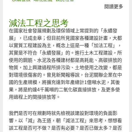
閱讀更多
關
於
減法工程之思考
由
環
在國家社會發展規劃及環保領域上常提到的「永續發
境
展」，已成圭皋；但目前所見國家各種建設計畫，大都
觀
以實質工程建設為主，概念上這是一種「加法工程」，
點
其實是不符合「永續發展」的。進行土木工程建設，所
看
使用的鋼筋、水泥及各種建材都是高耗能、高碳排放的
公
物質，加上興建過程所排污染、土地使用之改變，都是
共
對環境很傷害的。曾見新聞報導說，台泥關聯企業在中
設
國的生產規模，將擴充達到年產總計1億噸水泥，其後
施
果，將是約達4千萬噸的二氧化碳直接排放，及更多使
建
用過程上的間接排放等。
設
之
我們是否可在規劃時就先檢視該建設對環境的負面影
公
響，以「減」為王道，朝「減法工程」來思考，想想看
益
該工程是否可不做？是否有必要？是否已做太多？是否
性