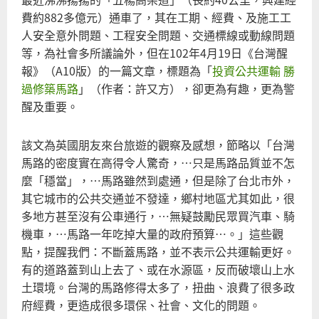
費約882多億元）通車了，其在工期、經費、及施工工
人安全意外問題、工程安全問題、交通標線或動線問題
等，為社會多所議論外，但在102年4月19日《台灣醒
報》（A10版）的一篇文章，標題為「
投資公共運輸 勝
過修築馬路
」（作者：許又方），卻更為有趣，更為警
醒及重要。
該文為英國朋友來台旅遊的觀察及感想，節略以「台灣
馬路的密度實在高得令人驚奇，…只是馬路品質並不怎
麼「穩當」，…馬路雖然到處通，但是除了台北市外，
其它城市的公共交通並不發達，鄉村地區尤其如此，很
多地方甚至沒有公車通行，…無疑鼓勵民眾買汽車、騎
機車，…馬路一年吃掉大量的政府預算…。」這些觀
點，提醒我們：不斷蓋馬路，並不表示公共運輸更好。
有的道路蓋到山上去了、或在水源區，反而破壞山上水
土環境。台灣的馬路修得太多了，扭曲、浪費了很多政
府經費，更造成很多環保、社會、文化的問題。