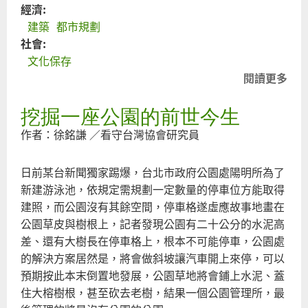
經濟:
建築
都市規劃
社會:
文化保存
閱讀更多
關
於
挖掘一座公園的前世今生
由
政
作者：徐銘謙 ／看守台灣協會研究員
府
或
日前某台新聞獨家踢爆，台北市政府公園處陽明所為了
公
新建游泳池，依規定需規劃一定數量的停車位方能取得
益
建照，而公園沒有其餘空間，停車格遂虛應故事地畫在
基
公園草皮與樹根上，記者發現公園有二十公分的水泥高
金
差、還有大樹長在停車格上，根本不可能停車，公園處
補
的解決方案居然是，將會做斜坡讓汽車開上來停，可以
貼
預期按此本末倒置地發展，公園草地將會鋪上水泥、蓋
以
住大榕樹根，甚至砍去老樹，結果一個公園管理所，最
修