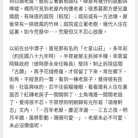
到白牆老厝、簷前立著數根圓柱，總是有幾分的感動與
唏嘘。偶而可見到老屋內佝僂老者；很羨慕那方便兒童
嬉戲、有味道的庭院（稻埕）；庭前或有一方池塘，屋
後常有一排遮風的竹林；庭院或立著老樹，幾代人住在
這裏，如今荒廢中…，荒廢但又不忍心放廢。
以前在台中潭子，曾見那有名的「七星山莊」，多年前
（約民國八十九年時），半夜被屋主拆掉半幢，幸靠當
時縣政府（彼時廖永來任縣長）堅持，制止拆除這間
「古蹟」，再予花錢修復，才保留了下來。常在鄉下、
街角，不經意的一瞥，看到一棟老房子，覺得很有民
俗、社區興味的，忍不住偷瞄幾眼，看看還有人住在裏
面否？紅磚老房子一間間倒了、土角塊厝一間間老毀
了，覺得很不忍。不禁想到明朝歸有光所寫「項脊軒
志」文內，「…百年老屋，塵泥滲漏……三五之夜，明
月半牆，風移影動，珊珊可愛…」，老屋未必不可愛、
未必沒價值呢。