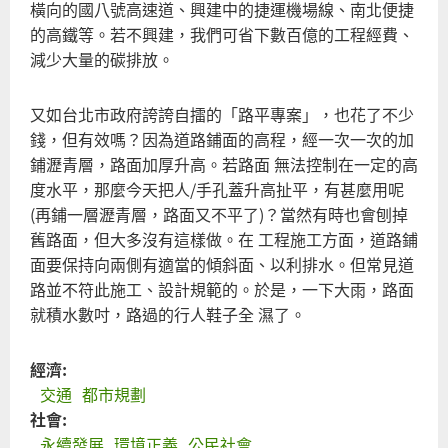
橫向的國八號高速道、興建中的捷運機場線、南北便捷
的高鐵等。若不興建，我們可省下數百億的工程經費、
減少大量的碳排放。
又如台北市政府誇誇自擂的「路平專案」，也花了不少
錢，但有效嗎？因為道路鋪面的高程，經一次一次的加
鋪瀝青層，路面加厚升高。若路面 無法控制在一定的高
度水平，那麼今天把人/手孔蓋升高扯平，有甚麼用呢
(再鋪一層瀝青層，路面又不平了)？當然有時也會刨掉
舊路面，但大多沒有這樣做。在 工程施工方面，道路鋪
面要保持向兩側有適當的傾斜面、以利排水。但常見道
路並不符此施工、設計規範的。於是，一下大雨，路面
就積水數吋，路過的行人鞋子全 濕了。
經濟:
交通
都市規劃
社會:
永續發展
環境正義
公民社會