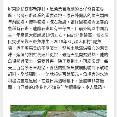
聯
屏東縣枋寮鄉新龍村，是漁業署規劃的番仔崙養殖專
毒
區，台灣石斑產業的重要產地。原在外開店的陳右穎四
害
年前回鄉，接手養殖。陳右穎說，番仔崙養殖專區養的
水
魚種有石斑、龍膽石斑還有午仔魚，目前外銷以中國為
質
主，年產值大概超過10億左右。由於外銷價高，當地居
水
民幾乎全靠石斑魚維生。2018年3月起人和村1處魚
量
塭，遭回填惡臭的不明廢土，整片土地滿溢噁心的泥臭
保
味，旁邊的謝姓養殖戶更說，最近天氣開始變熱，他的
護
魚塭鄰近廢土，深受其害，除了受到土方落塵影響，每
區
天上百台砂石車經過，養殖的蝴蝶魚被震動嚇到不敢吃
國
飼料，全部翻肚，一池就損失百餘萬元。魚塭旁的水池
瑜
和塭堤盡是魚屍，在夏日高溫曝曬下，魚腥味非常難
放
聞，自己養的3隻狗也不知為何陸續暴斃，令人驚恐。
任
不
作
為