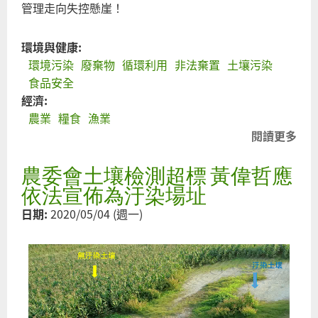
管理走向失控懸崖！
環境與健康:
環境污染
廢棄物
循環利用
非法棄置
土壤污染
食品安全
經濟:
農業
糧食
漁業
閱讀更多
關
事
農委會土壤檢測超標 黃偉哲應
廢
物
依法宣佈為汙染場址
理
日期:
2020/05/04 (週一)
控
何
破
網