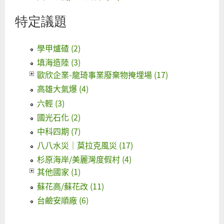
特定議題
學甲爐碴 (2)
填海造陸 (3)
歐欣企業-龍琦事業廢棄物掩埋場 (17)
高雄大氣爆 (4)
六輕 (3)
國光石化 (2)
中科四期 (7)
八八水災｜莫拉克風災 (17)
杉原海岸/美麗灣度假村 (4)
其他國家 (1)
蘇花高/蘇花改 (11)
台鹼安順廠 (6)