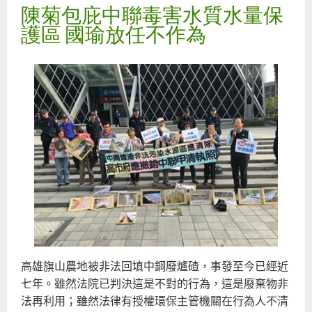
陳菊包庇中聯毒害水質水量保
離
食
護區 國瑜放任不作為
機
多
—
彰
農
變
廠
工
廢
來
灌
高雄旗山農地被非法回填中鋼廢爐碴，事發至今已經近
七年。雖然法院已判決這是不對的行為，這是廢棄物非
法再利用；雖然法律有授權環保主管機關在行為人不清