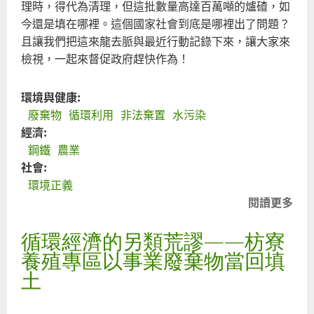
理時，得代為清理，但這批數量高達百萬噸的爐碴，如
今還是填在哪裡。這個國家社會到底是哪裡出了問題？
且讓我們把這來龍去脈與最近行動記錄下來，讓大家來
檢視，一起來督促政府趕快作為！
環境與健康:
廢棄物
循環利用
非法棄置
水污染
經濟:
鋼鐵
農業
社會:
環境正義
閱讀更多
關
於
循環經濟的另類荒謬——枋寮
陳
菊
養殖專區以事業廢棄物當回填
包
土
庇
中