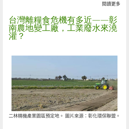
閱讀更多
關
於
台灣離糧食危機有多近——彰
農
委
南農地變工廠，工業廢水來澆
會
灌？
土
壤
檢
測
超
標
黃
偉
哲
應
依
二林精機產業園區預定地。 圖片來源：彰化環保聯盟。
法
宣