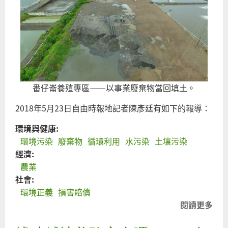
番仔崙養殖專區——以事業廢棄物當回填土。
2018年5月23日自由時報地記者陳彥廷有如下的報導：
環境與健康:
環境污染
廢棄物
循環利用
水污染
土壤污染
經濟:
農業
社會:
環境正義
損害賠償
閱讀更多
關
循