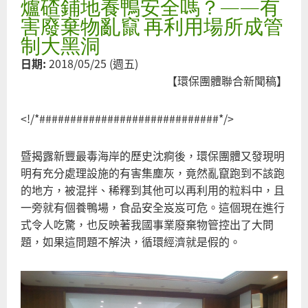
爐碴鋪地養鴨安全嗎？——有
經
的
害廢棄物亂竄 再利用場所成管
類
制大黑洞
謬
日期:
2018/05/25 (週五)
—
【環保團體聯合新聞稿】
枋
養
<!/*#############################*/>
專
以
暨揭露新豐最毒海岸的歷史沈痾後，環保團體又發現明
業
明有充分處理設施的有害集塵灰，竟然亂竄跑到不該跑
棄
的地方，被混拌、稀釋到其他可以再利用的粒料中，且
當
一旁就有個養鴨場，食品安全岌岌可危。這個現在進行
填
式令人吃驚，也反映著我國事業廢棄物管控出了大問
題，如果這問題不解決，循環經濟就是假的。