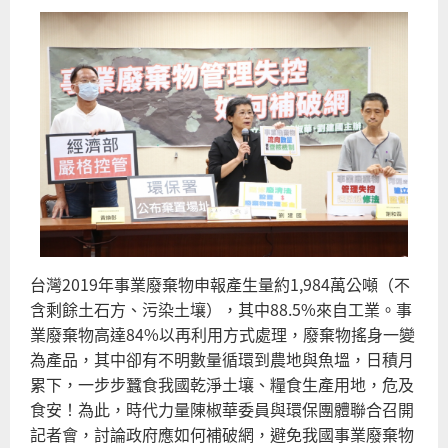
台灣2019年事業廢棄物申報產生量約1,984萬公噸（不
含剩餘土石方、污染土壤），其中88.5%來自工業。事
業廢棄物高達84%以再利用方式處理，廢棄物搖身一變
為產品，其中卻有不明數量循環到農地與魚塭，日積月
累下，一步步蠶食我國乾淨土壤、糧食生產用地，危及
食安！為此，時代力量陳椒華委員與環保團體聯合召開
記者會，討論政府應如何補破網，避免我國事業廢棄物