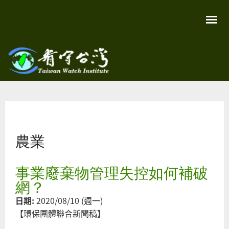
移
至
主
內
容
關
看守
心
環
台灣
境
您在這裡
尊
Taiwan
重
Watch
農業
生
命
看
守
事業廢棄物管理失控如何補破
台
灣
網？
永
續
日期:
2020/08/10 (週一)
家
園
【環保團體聯合新聞稿】