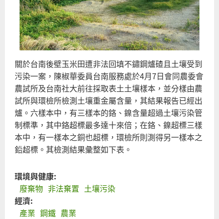
關於台南後壁玉米田遭非法回填不鏽鋼爐碴且土壤受到
污染一案，陳椒華委員台南服務處於4月7日會同農委會
農試所及台南社大前往採取表土土壤樣本，並分樣由農
試所與環檢所檢測土壤重金屬含量，其結果報告已經出
爐。六樣本中，有三樣本的鉻、鎳含量超過土壤污染管
制標準，其中鉻超標最多達十來倍；在鉻、鎳超標三樣
本中，有一樣本之銅也超標，環檢所則測得另一樣本之
鉛超標。其檢測結果彙整如下表。
環境與健康:
廢棄物
非法棄置
土壤污染
經濟:
產業
鋼鐵
農業