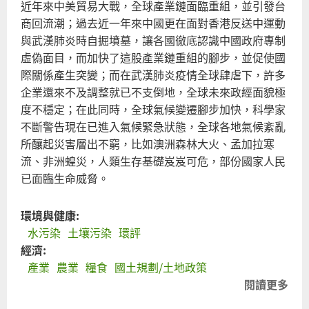
近年來中美貿易大戰，全球產業鏈面臨重組，並引發台
佈
商回流潮；過去近一年來中國更在面對香港反送中運動
為
與武漢肺炎時自掘墳墓，讓各國徹底認識中國政府專制
汙
虛偽面目，而加快了這股產業鏈重組的腳步，並促使國
染
際關係產生突變；而在武漢肺炎疫情全球肆虐下，許多
場
企業還來不及調整就已不支倒地，全球未來政經面貌極
址
度不穩定；在此同時，全球氣候變遷腳步加快，科學家
不斷警告現在已進入氣候緊急狀態，全球各地氣候紊亂
所釀起災害層出不窮，比如澳洲森林大火、孟加拉寒
流、非洲蝗災，人類生存基礎岌岌可危，部份國家人民
已面臨生命威脅。
環境與健康:
水污染
土壤污染
環評
經濟:
產業
農業
糧食
國土規劃/土地政策
閱讀更多
關
台