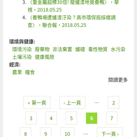
〈重金屬超標30倍! 廢爐渣地竟養鴨〉，華
視，2018.05.25
〈養鴨場遭爐渣汙染？高市環保局採樣調
查〉，聯合報，2018.05.25
環境與健康:
環境污染
廢棄物
非法棄置
爐碴
毒性物質
水污染
土壤污染
健康風險
經濟:
農業
糧食
閱讀更多
關
爐
鋪
« 第一頁
‹ 上一頁
…
2
養
頁面
安
嗎
3
4
5
6
7
—
有
8
9
10
…
下一頁 ›