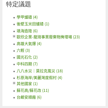
特定議題
學甲爐碴 (4)
後壁玉米田爐碴 (1)
填海造陸 (6)
歐欣企業-龍琦事業廢棄物掩埋場 (23)
高雄大氣爆 (4)
六輕 (3)
國光石化 (2)
中科四期 (7)
八八水災｜莫拉克風災 (18)
杉原海岸/美麗灣度假村 (4)
其他國家 (1)
蘇花高/蘇花改 (11)
台鹼安順廠 (6)