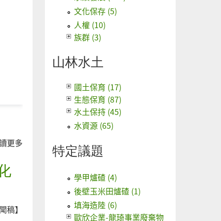
文化保存 (5)
人權 (10)
族群 (3)
山林水土
國土保育 (17)
生態保育 (87)
水土保持 (45)
水資源 (65)
讀更多
關
特定議題
於
化
台
學甲爐碴 (4)
灣
後壁玉米田爐碴 (1)
廢
棄
填海造陸 (6)
聞稿】
物
歐欣企業-龍琦事業廢棄物