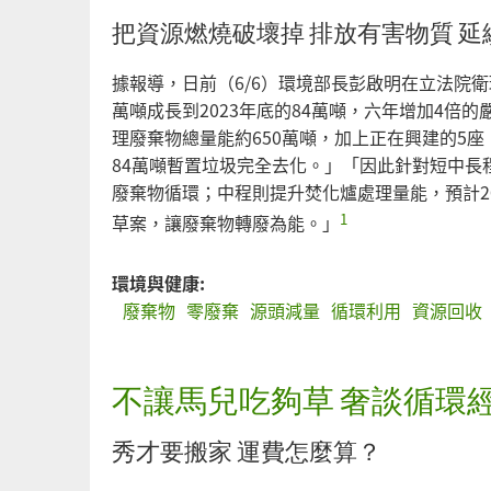
把資源燃燒破壞掉 排放有害物質 延
據報導，日前（6/6）環境部長彭啟明在立法院衛
萬噸成長到2023年底的84萬噸，六年增加4倍
理廢棄物總量能約650萬噸，加上正在興建的5座，
84萬噸暫置垃圾完全去化。」「因此針對短中長
廢棄物循環；中程則提升焚化爐處理量能，預計2
1
草案，讓廢棄物轉廢為能。」
環境與健康:
廢棄物
零廢棄
源頭減量
循環利用
資源回收
不讓馬兒吃夠草 奢談循環
秀才要搬家 運費怎麼算？