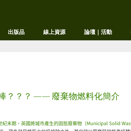
移
至
主
內
出版品
線上資源
論壇｜活動
容
燃料棒？？？ —— 廢棄物燃料化簡介
世紀末期，英國將城市產生的固態廢棄物（Municipal Solid Was