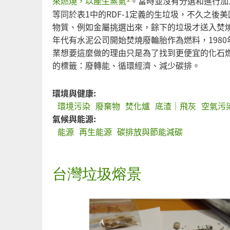
來燃燒，以產生蒸氣
。當時並沒有分選和進行加
等同於表1中的RDF-1定義的生垃圾，不久之後
物質、例如金屬挑選出來，餘下的垃圾才送入焚燒
年代有水泥公司開始焚燒廢輪胎作為燃料，198
業想要這麼做的理由只是為了找到更便宜的化石燃
的標籤：廢轉能、循環經濟、減少碳排。
環境與健康:
環境污染
廢棄物
焚化爐
底渣｜飛灰
空氣污
氣候與能源:
能源
再生能源
碳排放與節能減碳
台灣垃圾熔景