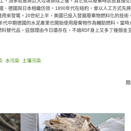
工，頂多就是將巨大垃圾排除之後，其它就以廢棄時狀態直接焚
美國、德國與日本相繼仿效。1890年代在紐約，會以人工方式先
用來發電。20世紀上半，美國已投入發展廢棄物燃料化的技術。1
0年代中期德國的水泥產業也開始使用廢棄物作為輔助燃料。當時
料替代品，這個理由今日還存在，不過RDF身上又多了幾個金
染
水污染
土壤污染
閱