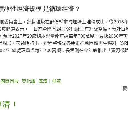
續線性經濟規模 是循環經濟？
環委員會上，針對垃圾在部份縣市掩埋場上堆積成山，從2018年
的嚴峻問題表示，「目前全國有24座焚化廠正在升級整備，預計每
預計2027年29廠總處理量能可達每年700萬噸，最快2036年
程規畫，彭啟明指出，短程將協調各縣市推動固體再生燃料（SR
027年總處理量達每年700萬噸；長程則在今年底推出「資源循
廚餘回收
焚化爐
底渣｜飛灰
閱
經濟！