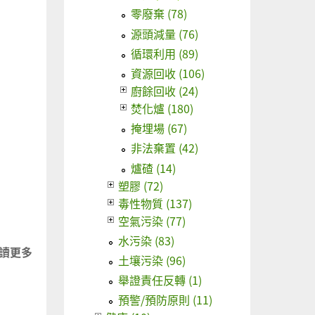
零廢棄 (78)
源頭減量 (76)
循環利用 (89)
資源回收 (106)
廚餘回收 (24)
焚化爐 (180)
掩埋場 (67)
非法棄置 (42)
爐碴 (14)
塑膠 (72)
毒性物質 (137)
空氣污染 (77)
水污染 (83)
讀更多
關
土壤污染 (96)
於
舉證責任反轉 (1)
台
預警/預防原則 (11)
灣