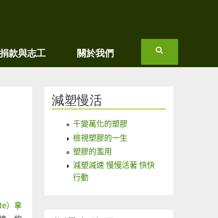
捐款與志工
關於我們
搜
尋
減塑慢活
千變萬化的塑膠
檢視塑膠的一生
塑膠的濫用
減塑減速 慢慢活著 快快
行動
te）拿