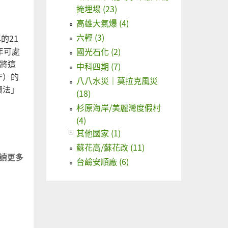
去
掩埋場 (23)
化
高雄大氣爆 (4)
流
六輕 (3)
的21
向
年可處
國光石化 (2)
示
可將這
中科四期 (7)
意
F）的
八八水災｜莫拉克風災
圖
環法」
(18)
杉原海岸/美麗灣度假村
(4)
其他國家 (1)
蘇花高/蘇花改 (11)
讀更多
關於
台鹼安順廠 (6)
請環
境部
大力
推源
頭減