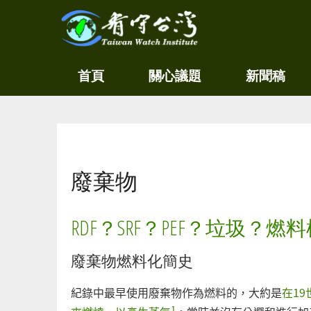
關
看守
首頁
關心議題
新聞稿
心
台灣
環
境
Taiwan
尊
Watch
重
生
您在這裡
命
看
廢棄物
守
台
灣
RDF？SRF？PEF？垃圾？
永
續
家
廢棄物燃料化簡史
園
紀錄中最早使用廢棄物作為燃料的，大約是
在19
1