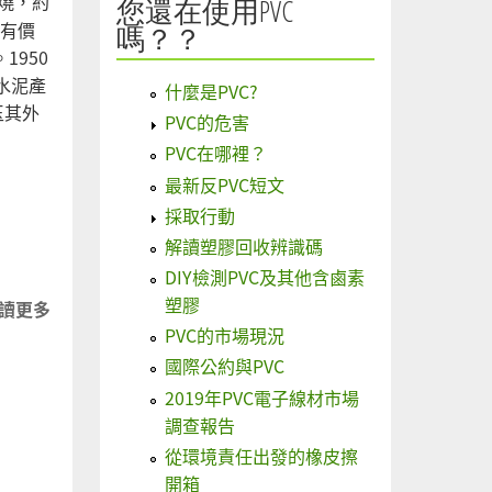
燒，約
您還在使用PVC
將有價
嗎？？
950
水泥產
什麼是PVC?
玉其外
PVC的危害
PVC在哪裡？
最新反PVC短文
採取行動
解讀塑膠回收辨識碼
DIY檢測PVC及其他含鹵素
塑膠
讀更多
關於
PVC的市場現況
RDF？
SRF？
國際公約與PVC
PEF？垃
2019年PVC電子線材市場
圾？燃料
調查報告
棒？？？
從環境責任出發的橡皮擦
—— 廢
開箱