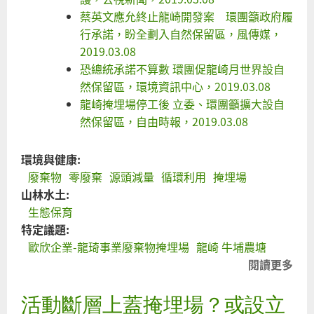
蔡英文應允終止龍崎開發案 環團籲政府履
行承諾，盼全劃入自然保留區，風傳媒，
2019.03.08
恐總統承諾不算數 環團促龍崎月世界設自
然保留區，環境資訊中心，2019.03.08
龍崎掩埋場停工後 立委、環團籲擴大設自
然保留區，自由時報，2019.03.08
環境與健康:
廢棄物
零廢棄
源頭減量
循環利用
掩埋場
山林水土:
生態保育
特定議題:
歐欣企業-龍琦事業廢棄物掩埋場
龍崎 牛埔農塘
閱讀更多
關
於
活動斷層上蓋掩埋場？或設立
呼