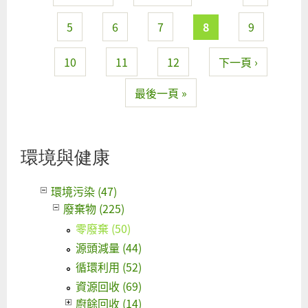
台
南
5
6
7
8
9
市
府
10
11
12
下一頁 ›
依
最後一頁 »
法
保
護
世
環境與健康
界
級
環境污染 (47)
地
廢棄物 (225)
景
零廢棄 (50)
呼
源頭減量 (44)
籲
循環利用 (52)
經
濟
資源回收 (69)
部
廚餘回收 (14)