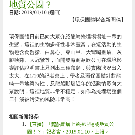
籲
地質公園？
小
日期:
2019/01/10 (週四)
英
【環保團體聯合新聞稿】
政
府
環保團體日前已向大眾介紹龍崎掩埋場場址一帶的
落
生態，這裡的生物多樣性非常豐富，在這活動的生
實
物包含食蟹獴、白鼻心、穿山甲、大彎嘴畫眉、灰
保
腳秧雞、大冠鷲等，而開發廠商歐欣公司在環境影
存
響評估說明書上只列出三種鼠類，與實際狀況出入
龍
崎
太大。在1/10的記者會上，學者及環保團體針對龍
地
崎一帶地質特性，及龍船斷層近年的活動情形向大
景
眾說明，這裡地質非常不穩定，如作為掩埋場整個
承
二仁溪被污染的風險非常高！
諾
相關新聞報導:
【直播】「龍船斷層上蓋掩埋場或地質公
園！？」記者會，2019.01.10，上報。