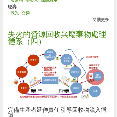
經濟:
觀光
交通
閱讀更多
關
於
失火的資源回收與廢棄物處理
吃
臺
體系（四）
鐵
便
當
不
產
生
垃
圾
的
遐
完備生產者延伸責任 引導回收物流入循
思
環