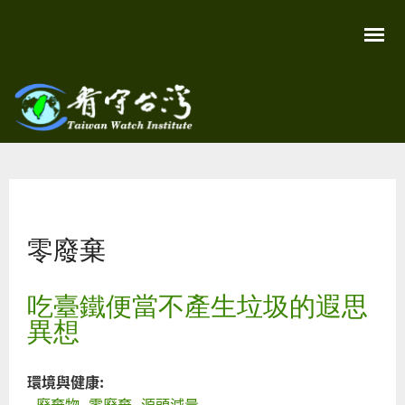
移
至
主
內
容
關
看守
心
環
台灣
境
您在這裡
尊
Taiwan
重
Watch
零廢棄
生
命
看
守
吃臺鐵便當不產生垃圾的遐思
台
灣
異想
永
續
家
園
環境與健康:
廢棄物
零廢棄
源頭減量