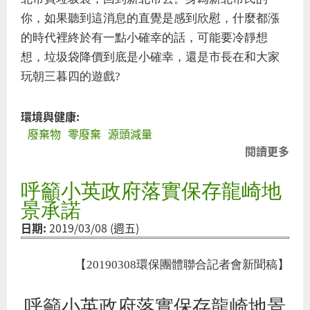
你，如果聽到這消息的直覺是感到欣慰，什麼都漲
的時代裡終於有一點小確幸的話，可能要冷靜想
想，垃圾袋降價到底是小確幸，還是市長在和大家
玩朝三暮四的遊戲?
環境與健康:
廢棄物
零廢棄
源頭減量
閱讀更多
關
垃
呼籲小英政府落實保存龍崎地
袋
價
景承諾
是
日期:
2019/03/08 (週五)
確
還
【20190308環保團體聯合記者會新聞稿】
朝
暮
呼籲小英政府落實保存龍崎地景
的