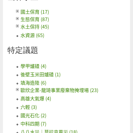
國土保育 (17)
生態保育 (87)
水土保持 (45)
水資源 (65)
特定議題
學甲爐碴 (4)
後壁玉米田爐碴 (1)
填海造陸 (6)
歐欣企業-龍琦事業廢棄物掩埋場 (23)
高雄大氣爆 (4)
六輕 (3)
國光石化 (2)
中科四期 (7)
八八水災｜莫拉克風災 (18)