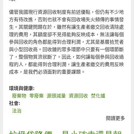
異
想
儘管我國現行資源回收制度有前述優點，但仍有不少地
方有待改進，否則也就不會有回收場失火頻傳的事情發
生。其關鍵問題在於，雖然有讓生產者繳交回收清除處
理的費用，其額度卻不見得能夠反映成本，無法讓每個
參與回收的角色都能得到合理利潤，尤其是基層拾荒者
與小型回收商。回收鏈的眾多環節中只要有一個環節斷
了，整個物質流就斷了。因此，如何讓每個參與回收過
程的人，都能得到合理利潤，讓生產者繳交的費用反映
成本，是我們必須面對的重要課題。
環境與健康:
廢棄物
零廢棄
源頭減量
資源回收
焚化爐
社會:
法治
閱讀更多
關
火
源