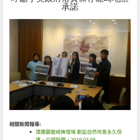
承諾
戲
相關新聞報導:
環團籲龍崎掩埋場 劃設自然地景永久保
護，公視新聞，2019.03.08