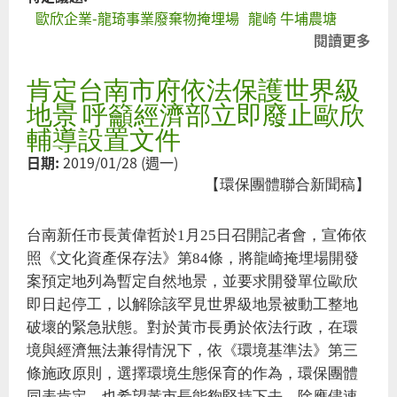
歐欣企業-龍琦事業廢棄物掩埋場
龍崎 牛埔農塘
閱讀更多
關
活
肯定台南市府依法保護世界級
斷
上
地景 呼籲經濟部立即廢止歐欣
掩
輔導設置文件
場
日期:
2019/01/28 (週一)
或
【環保團體聯合新聞稿】
立
質
台南新任市長黃偉哲於1月25日召開記者會，宣佈依
園
照《文化資產保存法》第84條，將龍崎掩埋場開發
案預定地列為暫定自然地景，並要求開發單位歐欣
即日起停工，以解除該罕見世界級地景被動工整地
破壞的緊急狀態。對於黃市長勇於依法行政，在環
境與經濟無法兼得情況下，依《環境基準法》第三
條施政原則，選擇環境生態保育的作為，環保團體
同表肯定，也希望黃市長能夠堅持下去，除應儘速