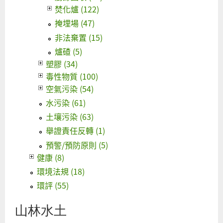
立
焚化爐 (122)
即
掩埋場 (47)
廢
非法棄置 (15)
止
爐碴 (5)
歐
塑膠 (34)
欣
毒性物質 (100)
輔
空氣污染 (54)
導
水污染 (61)
設
土壤污染 (63)
置
舉證責任反轉 (1)
文
預警/預防原則 (5)
件
健康 (8)
環境法規 (18)
環評 (55)
山林水土