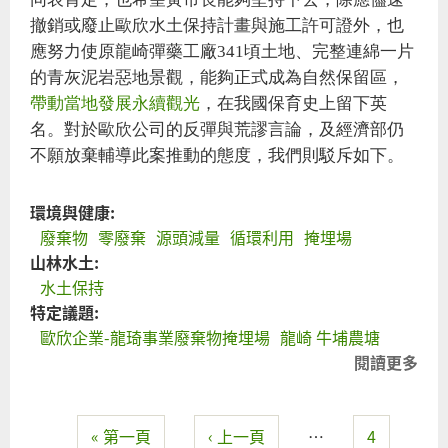
撤銷或廢止歐欣水土保持計畫與施工許可證外，也
應努力使原龍崎彈藥工廠341頃土地、完整連綿一片
的青灰泥岩惡地景觀，能夠正式成為自然保留區，
帶動當地發展永續觀光
，在我國保育史上留下英
名。對於歐欣公司的反彈與荒謬言論，及經濟部仍
不願放棄輔導此案推動的態度，我們則駁斥如下。
環境與健康:
廢棄物
零廢棄
源頭減量
循環利用
掩埋場
山林水土:
水土保持
特定議題:
歐欣企業-龍琦事業廢棄物掩埋場
龍崎 牛埔農塘
閱讀更多
關
於
肯
« 第一頁
‹ 上一頁
…
4
定
頁面