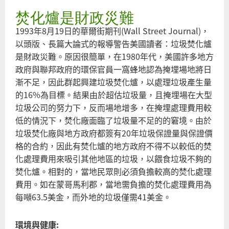
到
焚化爐是財政災難
誰
幕
1993年8月19日的華爾街期刊(Wall Street Journal)，
推
以頭版、長篇大論式的報導警告美國讀者：垃圾焚化爐
手
是財政災難。原因很簡單，在1980年代，美國許多地方
政府與聯邦政府的環保官員一窩蜂地認為掩埋場地將日
漸不足，因此群起興建垃圾焚化爐，以處理垃圾產生量
的16%為目標。結果由於超估垃圾量，且掩埋場在大型
垃圾公司的努力下，反而場地增多，在掩埋處理費用較
低的情況下，焚化廠面臨了垃圾量不足的的窘境。由於
垃圾焚化廠與地方政府都簽有20年垃圾保證量與保證價
格的合約，因此有焚化爐的地方政府不得不以較低的焚
化處理費用來吸引其他地區的垃圾，以餵食垃圾不夠的
焚化爐。相對的，當地民眾則必須負擔較高的焚化處理
費用。如在蒙哥馬利郡，當地需負擔的焚化處理費用為
每噸63.5美金，而外地的垃圾僅需41美金。
環境與健康: