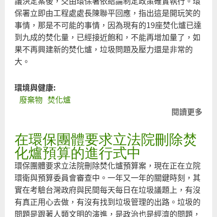
議決定案後，交由環保署依結論制定政策確實執行。環
保署立即由工程處處長陳聯平回應，指出這是開玩笑的
事情，那是不可能的事情，因為現有的19座焚化爐已達
到九成的焚化量，已經接近飽和，不能再增加量了，如
果不再興建新的焚化爐，垃圾問題及壓力還是非常的
大。
環境與健康:
廢棄物
焚化爐
閱讀更多
關
於
在環保團體要求立法院刪除焚
環
保
化爐預算的進行式中
署
環保團體要求立法院刪除焚化爐預算案，現在正在立院
睜
環衛與預算委員會審查中。一年又一年的關鍵時刻，其
眼
實在考驗台灣政府與民間每天每日在垃圾議題上，有沒
說
有真正用心去做，有沒有找到垃圾管理的出路。垃圾的
瞎
問題是跟著人類文明的演進，是政治也是經濟的問題，