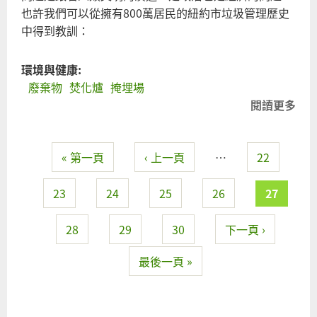
話
也許我們可以從擁有800萬居民的紐約市垃圾管理歷史
中得到教訓：
環境與健康:
廢棄物
焚化爐
掩埋場
閱讀更多
關
於
在
« 第一頁
‹ 上一頁
…
22
環
頁面
保
團
23
24
25
26
27
體
要
28
29
30
下一頁 ›
求
最後一頁 »
立
法
院
刪