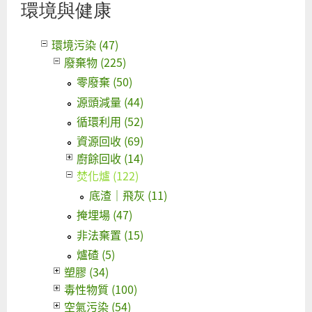
環境與健康
除
焚
環境污染 (47)
化
廢棄物 (225)
爐
零廢棄 (50)
預
源頭減量 (44)
算
循環利用 (52)
的
進
資源回收 (69)
行
廚餘回收 (14)
式
焚化爐 (122)
中
底渣｜飛灰 (11)
掩埋場 (47)
非法棄置 (15)
爐碴 (5)
塑膠 (34)
毒性物質 (100)
空氣污染 (54)