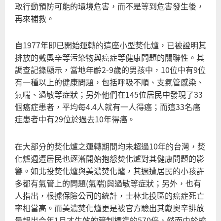
焚
取行動預防可能的環境危害，而不是等到危害發生後，
化
再來補救。
爐
的
自1977年即已開始運轉的這座小型焚化爐，已被證明其
效
排放的戴奧辛等污染物與癌症等健康問題的關聯性。其
應
調查記錄顯示，當地年齡2-9歲的男孩中，10位中有9位
有一種以上的健康問題，包括呼吸不順、支氣管感染、
氣喘、過敏等症狀；另外他們在145位居民中發現了33
個癌症患者，平均每4.4人就有一人得癌；而這33名癌
症患者中有29位於過去10年得癌。
在大部分的焚化爐之運轉期間均未超過10年的台灣，焚
化爐週遭居民也逐漸開始抱怨焚化爐對其健康問題的影
響。如北投焚化爐與美濃焚化爐，其週遭居民的小孩許
多都有氣管上的問題(氣喘)與過敏等症狀；另外，也有
人指出，根據保險公司的統計，士林北投區的癌症死亡
率相當高。而美濃焚化爐更是被官方驗出其戴奧辛排放
量超出今年1月才生效的管制標準的570倍，然而由於檢