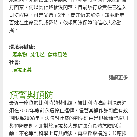
打回票，何以焚化爐就沒問題？目前該行政責任已進入
司法程序，可是又過了2年，問題仍未解決。讓我們老
百姓在生命受到威脅時，依賴司法保障的信心大為動
搖。
環境與健康:
廢棄物
焚化爐
健康風險
社會:
環境正義
閱讀更多
關
於
預警與預防
重
視
最近一座位於比利時的焚化爐，被比利時法庭判決最遲
美
須在2002年底前永遠停止運轉，儘管其操作許可證有效
濃
期限為2008年。法院對此案的判決理由是根據預警原則
小
與預防原則，即對於環境與大眾健康有具體危險的活
型
動，不必等到科學上有共識後，再來採取措施；並應採