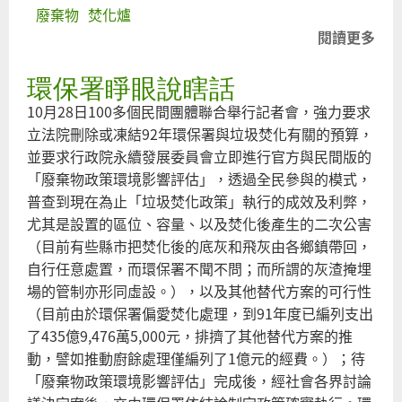
廢棄物
焚化爐
閱讀更多
關
於
環保署睜眼說瞎話
焚
化
10月28日100多個民間團體聯合舉行記者會，強力要求
爐
立法院刪除或凍結92年環保署與垃圾焚化有關的預算，
是
並要求行政院永續發展委員會立即進行官方與民間版的
財
「廢棄物政策環境影響評估」，透過全民參與的模式，
政
普查到現在為止「垃圾焚化政策」執行的成效及利弊，
災
尤其是設置的區位、容量、以及焚化後產生的二次公害
難
（目前有些縣市把焚化後的底灰和飛灰由各鄉鎮帶回，
自行任意處置，而環保署不聞不問；而所謂的灰渣掩埋
場的管制亦形同虛設。），以及其他替代方案的可行性
（目前由於環保署偏愛焚化處理，到91年度已編列支出
了435億9,476萬5,000元，排擠了其他替代方案的推
動，譬如推動廚餘處理僅編列了1億元的經費。）；待
「廢棄物政策環境影響評估」完成後，經社會各界討論