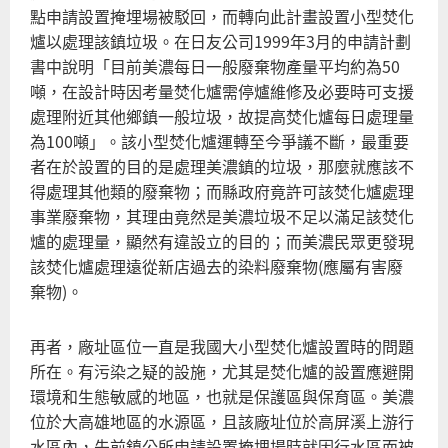
點申請設置掩埋場被駁回，而轉向此計畫設置小型焚化
爐以處理該鎮垃圾。在日友公司1999年3月的申請計劃
書中說明「目前美濃每日一般廢棄物產量平均約為50
噸，在設計時因考量焚化爐需停爐維修及必要時可支援
處理附近其他鄉鎮一般垃圾，故提高焚化爐每日處理量
為100噸」。該小型焚化爐運轉至今爭議不斷，最重要
者在於設置的目的是處理美濃鎮的垃圾，那麼就應該不
得處理其他類的廢棄物；而縣政府竟許可該焚化爐處理
事業廢棄物，其理由竟然是美濃垃圾不足以滿足該焚化
爐的處理量，顯然有違設立的目的；而美濃民眾更發現
該焚化爐處理遠從新店過去的染料廢棄物(應屬有害廢
棄物)。
再者，廠址區位一直是我國大小型焚化爐設置時的問題
所在。有污染之疑的設施，尤其是焚化爐的設置應避開
環境和生態敏感的地區，也就是保護區與保育區。美濃
位於大高雄地區的水源區，且該廠址位於高屏溪上游行
水區內，先前鎮公所申請設置掩埋場時就因行水區而被