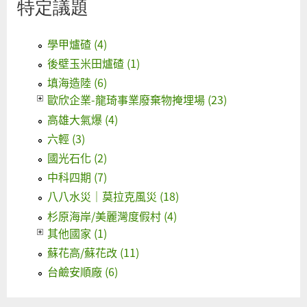
特定議題
學甲爐碴 (4)
後壁玉米田爐碴 (1)
填海造陸 (6)
歐欣企業-龍琦事業廢棄物掩埋場 (23)
高雄大氣爆 (4)
六輕 (3)
國光石化 (2)
中科四期 (7)
八八水災｜莫拉克風災 (18)
杉原海岸/美麗灣度假村 (4)
其他國家 (1)
蘇花高/蘇花改 (11)
台鹼安順廠 (6)