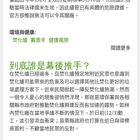
驗當時法律還未生效，因此儘管已有具體的危險證據，
官方卻推說無法可以令其關廠。
環境與健康:
焚化爐
戴奧辛
健康風險
閱讀更多
關
於
到底誰是幕後推手？
預
警
在焚化爐已經過多，且焚化爐預定地附近民眾也意識到
與
焚化爐可能帶來的危害及可以選擇其他比焚化更好的垃
預
圾處理方案下，近來民間掀起一陣反焚化爐熱潮。然而
防
一個令人憂心的現象卻悄然浮現，那就是環保署與各相
關縣市政府對推動焚化爐興建反而有加速的趨勢。如林
內焚化廠在當地爭議不斷的情況下，於日前(12/3)動
工，並引發流血衝突；苗栗縣政府也打算在近日與得標
商簽約，不顧當地民眾的反對。