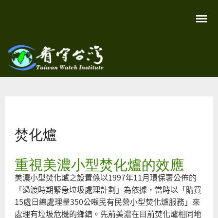
移
至
主
內
容
關
看守
心
環
台灣
境
您在這裡
尊
Taiwan
重
Watch
焚化爐
生
命
看
守
重視美濃小型焚化爐的效應
台
灣
美濃小型焚化爐之設置係以1997年11月環保署公佈的
永
續
「過渡時期緊急垃圾處理計劃」為依據，當時以「購買
家
園
15處日總處理量350公噸民有民營小型焚化爐服務」來
處理有垃圾危機的鄉鎮。先前美濃在目前焚化爐相同地