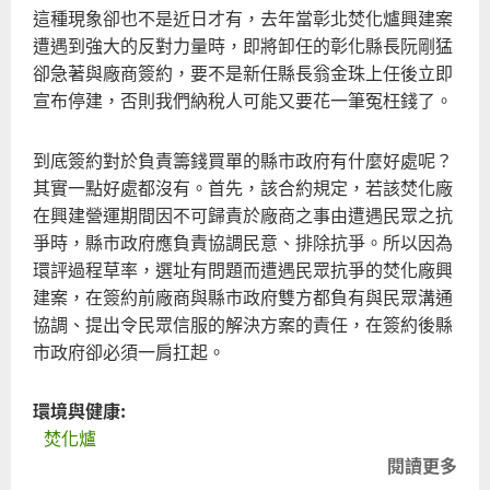
這種現象卻也不是近日才有，去年當彰北焚化爐興建案
遭遇到強大的反對力量時，即將卸任的彰化縣長阮剛猛
卻急著與廠商簽約，要不是新任縣長翁金珠上任後立即
宣布停建，否則我們納稅人可能又要花一筆冤枉錢了。
到底簽約對於負責籌錢買單的縣市政府有什麼好處呢？
其實一點好處都沒有。首先，該合約規定，若該焚化廠
在興建營運期間因不可歸責於廠商之事由遭遇民眾之抗
爭時，縣市政府應負責協調民意、排除抗爭。所以因為
環評過程草率，選址有問題而遭遇民眾抗爭的焚化廠興
建案，在簽約前廠商與縣市政府雙方都負有與民眾溝通
協調、提出令民眾信服的解決方案的責任，在簽約後縣
市政府卻必須一肩扛起。
環境與健康:
焚化爐
閱讀更多
關