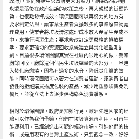
政府)，並同時給中央政府更大的壓力，結果環保運動
永遠是落後在政府錯誤的政策之後，再大規模的街頭造
勢，也很難發揮成效。環保團體可以再努力的地方有：
要求制定法規，讓事業生產者負擔較多的事業廢棄物處
理費用，使業者將垃圾清潔處理成本放入產品生產成本
中，來推行清潔生產；要求修改訂定更嚴格的排放標
準、要求更確切的資源回收系統建立與焚化爐監測計
劃。目前很多環保團體其實在社區內很用心的做，譬如
廚餘回收。廚餘這個佔民生垃圾總量的大部分，一旦進
入焚化廠燃燒，因為有過多的水分，降低焚化爐的效
能。同時環保團體可以著力在消費者運動，讓消費者自
發性的拒絕購買過度包裝的產品、減少用塑膠袋與免洗
餐具，並從立法上去逐步建構綠色消費體系。
相對於環保團體，政府是知難行易，歐洲先進國家的經
驗可以作為我們借鏡，他們在垃圾資源再利用，可再生
能源利用，已經創造出可觀的經濟市場。引進他們的技
術，或是用現有的台灣土產技術，只要觀念一改，好好