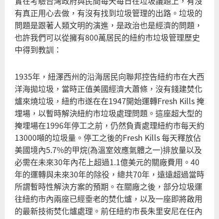
實在考驗台灣政府與民間每天每日在垃圾議題上，有沒
有真正用心去做，有沒有找到垃圾管理的出路。垃圾的
問題是跟著人類文明的演進，是政治也是經濟的問題，
也許我們可以從擁有800萬居民的紐約市垃圾管理歷史
中得到教訓：
1935年，紐澤西州的沿海居民向聯邦控告紐約市在大西
洋海拋垃圾，當時正值美國經濟大蕭條，沒有錢建焚化
爐來燒垃圾，紐約市遂在在1947開始運轉Fresh Kills 掩
埋場，以暫時解決紐約市垃圾處理問題。這座超大型的
掩埋場在1996年停工之前，仍然負責處理紐約市每天約
13000噸的垃圾量。停工之後的Fresh Kills 每天釋放佔
美國境內5.7%的甲烷(為溫室效應氣體之一)排放量以及
必需在未來30年內花上超過1.1億美元的關廠費用。40
年的運轉與未來30年的除役，總共70年，遠遠超過當時
所謂暫時性解決方案的預期。在關廠之後，部分垃圾運
往紐約市內兩座已經垂老的焚化爐，以及一座即將啟用
的最新技術焚化爐處理。前任紐約市長朱里安尼在任內