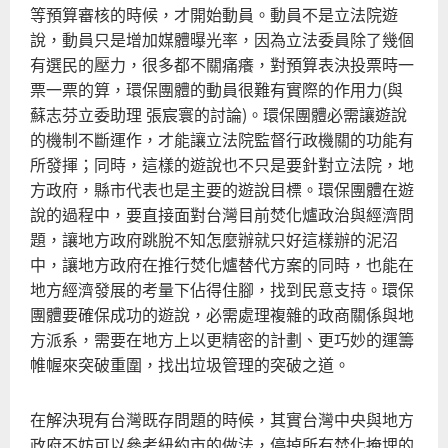
等預算審核的時候，才開始動員。動員不是立法院遊
說，動員只是增加媒體曝光率，因為立法委員除了幾個
有選民的壓力，很多都不關痛癢，對預算表決投票時一
票一票的算，環保團體的動員很難有實際的作用力(與
蘇志芬立委助理 張宸寰的討論)。環保團體必需讓遊說
的機制不斷運作，才能讓立法院監督行政機關的功能有
所發揮；同時，這樣的遊說也不只是要針對立法院，地
方政府，縣市代表也是主要的遊說目標。環保團體在遊
說的過程中，要直接面對台灣目前焚化爐政治與經濟問
題，讓地方政府跳脫不知怎麼辦就只好這樣辦的泥沼
中，讓地方政府在推行焚化爐替代方案的同時，也能在
地方經濟發展的考量下佔得住腳，找到民意支持。環保
團體要確保成功的遊說，必需處理複雜的政商關係與地
方派系，需要在地方上以更精密的計劃、更巧妙的運籌
帷幄來突破重圍，找出垃圾管理的突破之道。
在解決現有台灣既存問題的時候，其實台灣中央與地方
政府不妨可以參考紐約市的做法，停掉所有焚化掩埋的