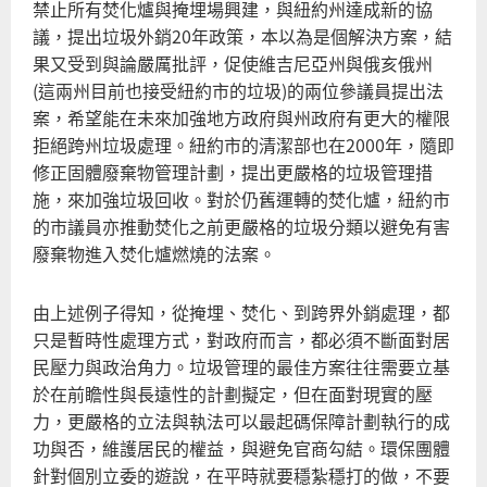
禁止所有焚化爐與掩埋場興建，與紐約州達成新的協
議，提出垃圾外銷20年政策，本以為是個解決方案，結
果又受到與論嚴厲批評，促使維吉尼亞州與俄亥俄州
(這兩州目前也接受紐約市的垃圾)的兩位參議員提出法
案，希望能在未來加強地方政府與州政府有更大的權限
拒絕跨州垃圾處理。紐約市的清潔部也在2000年，隨即
修正固體廢棄物管理計劃，提出更嚴格的垃圾管理措
施，來加強垃圾回收。對於仍舊運轉的焚化爐，紐約市
的市議員亦推動焚化之前更嚴格的垃圾分類以避免有害
廢棄物進入焚化爐燃燒的法案。
由上述例子得知，從掩埋、焚化、到跨界外銷處理，都
只是暫時性處理方式，對政府而言，都必須不斷面對居
民壓力與政治角力。垃圾管理的最佳方案往往需要立基
於在前瞻性與長遠性的計劃擬定，但在面對現實的壓
力，更嚴格的立法與執法可以最起碼保障計劃執行的成
功與否，維護居民的權益，與避免官商勾結。環保團體
針對個別立委的遊說，在平時就要穩紮穩打的做，不要