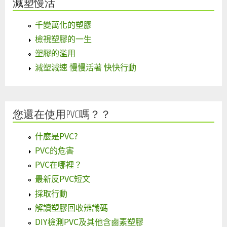
減塑慢活
千變萬化的塑膠
檢視塑膠的一生
塑膠的濫用
減塑減速 慢慢活著 快快行動
您還在使用PVC嗎？？
什麼是PVC?
PVC的危害
PVC在哪裡？
最新反PVC短文
採取行動
解讀塑膠回收辨識碼
DIY檢測PVC及其他含鹵素塑膠