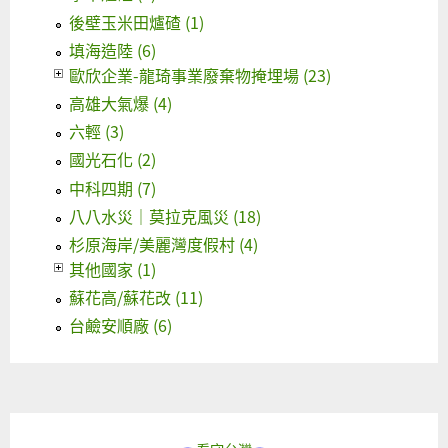
後壁玉米田爐碴 (1)
填海造陸 (6)
歐欣企業-龍琦事業廢棄物掩埋場 (23)
高雄大氣爆 (4)
六輕 (3)
國光石化 (2)
中科四期 (7)
八八水災｜莫拉克風災 (18)
杉原海岸/美麗灣度假村 (4)
其他國家 (1)
蘇花高/蘇花改 (11)
台鹼安順廠 (6)