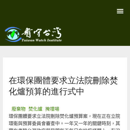
移
至
主
內
容
關
看守
心
環
台灣
境
您在這裡
尊
Taiwan
重
Watch
在環保團體要求立法院刪除焚
生
命
看
化爐預算的進行式中
守
台
灣
永
廢棄物
焚化爐
掩埋場
續
家
環保團體要求立法院刪除焚化爐預算案，現在正在立院
園
環衛與預算委員會審查中。一年又一年的關鍵時刻，其