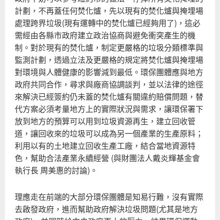
計劃，不再蓋任何焚化爐，先以現有的焚化爐與掩埋場
處理跨界垃圾(現有運轉中的焚化爐已經夠用了)，這必
需經由各縣市政府建立政治協商與避免衝突產生的機
制。對於現有的焚化爐，制定更嚴格的垃圾分類標準與
監測計劃，透過立法及更嚴格的規定將焚化爐與掩埋場
對環境與人體健康的影響減到最低。環保團體應與地方
政府共同合作，尋求與廠商協調談判，並以法律的途徑
來解決已經簽約仍未蓋的焚化爐有關違約賠償問題，替
代方案必須考量地方上的實際狀況與需求，讓環保署下
放到地方的預算可以用到垃圾資源再生，建立回收管
道，讓回收來的垃圾可以成為另一個產業的生產原料；
利用以有的土地建立回收生產工廠，結合當地資源特
色，幫助合法產業永續經營 (與財團法人戴炎輝基金會
執行長 周美惠的討論)。
理應走在前端的大部分環保團體是知易行難，沒有實際
去啟發政府，進而幫助政府解決垃圾問題(尤其是地方