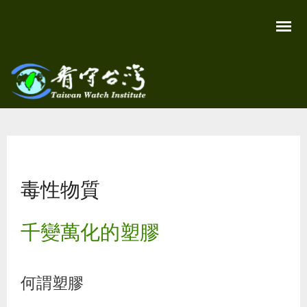
移
至
主
內
容
關
看守
心
環
台灣
境
您在這裡
尊
Taiwan
重
Watch
毒性物質
生
命
看
守
千變萬化的塑膠
台
灣
永
續
家
何謂塑膠
園