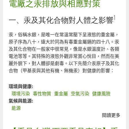
電廠之汞排放與相應對策
大
1
一、汞及其化合物對人體之影響
環
署
汞，俗稱水銀，是唯一在常溫常壓下呈液態的重金屬，
不
原子序為八十，遠大於同為有毒重金屬鎘的四十八。汞
全
及其化合物在一般家中很常見，像是水銀溫度計、各類
化
電池等等。其特殊的液態外觀非常賞心悅目，然而在美
物
麗外貌下，對人體卻是劇毒。以下先簡介汞原子及其化
合物（甲基汞與其他有機、無機汞）對健康的影響：
環境與健康:
環境污染
毒性物質
重金屬
空氣污染
健康風險
氣候與能源:
能源
閱讀更多
關
被