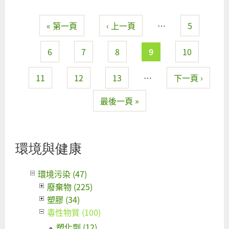
【
見
« 第一頁
‹ 上一頁
…
5
灣
頁面
更
看
6
7
8
9
10
真
相
11
12
13
…
下一頁 ›
重
最後一頁 »
屬
補
桃
綠
環境與健康
蚵
視
環境污染 (47)
山
廢棄物 (225)
牡
塑膠 (34)
毒性物質 (100)
塑化劑 (12)