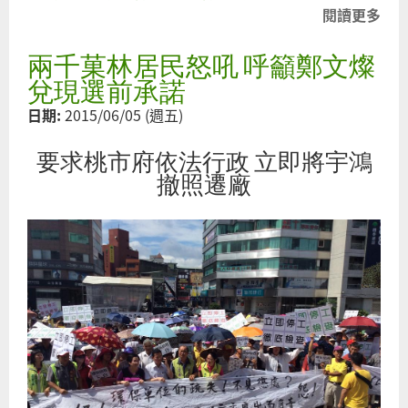
閱讀更多
關
於
兩千菓林居民怒吼 呼籲鄭文燦
千
變
兌現選前承諾
萬
日期:
2015/06/05 (週五)
化
的
要求桃市府依法行政 立即將宇鴻
塑
撤照遷廠
膠