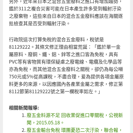
另外，近年來日本之混合五金廢料之進口有增加趨勢，
選
鑑於311之複合災害可能在日本產生許多受到輻射汙染
前
之廢棄物，這些來自日本的混合五金廢料應該在海關逐
承
批檢查其是否受到輻射汙染。
諾
行政院這次打算免稅的混合五金廢料，稅號是
81129222。其條文修正理由相當荒誕：「鑑於單一金
屬原料、廢銅、鐵、鋁、鋅等之進口皆為免稅，具有
PVC等有害物質有環保疑慮之廢電線、電纜及化學品等
亦為免稅，而其他混合五金廢料之關稅，卻仍為每公噸
750元或5%從高課稅，不盡合理，爰為提供各項金屬原
料更多的來源，以因應國內各產業金屬之需求，修正第
8112節第81129222號之第一欄稅率如左。」
相關新聞報導:
廢五金料源不足 回收業促進口零關稅，公視新
聞，2015.05.18。
廢五金輸台免稅 環團憂恐二次汙染，聯合報，