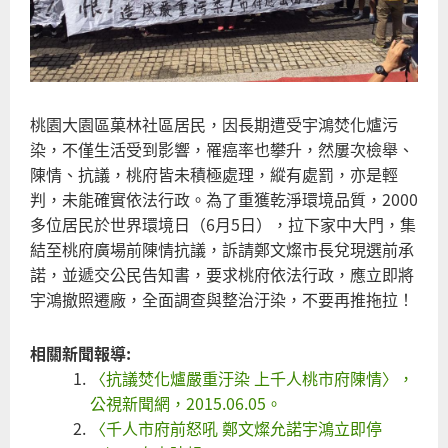
桃園大園區菓林社區居民，因長期遭受宇鴻焚化爐污
染，不僅生活受到影響，罹癌率也攀升，然屢次檢舉、
陳情、抗議，桃府皆未積極處理，縱有處罰，亦是輕
判，未能確實依法行政。為了重獲乾淨環境品質，2000
多位居民於世界環境日（6月5日），拉下家中大門，集
結至桃府廣場前陳情抗議，訴請鄭文燦市長兌現選前承
諾，並遞交公民告知書，要求桃府依法行政，應立即將
宇鴻撤照遷廠，全面調查與整治汙染，不要再推拖拉！
相關新聞報導:
〈抗議焚化爐嚴重汙染 上千人桃市府陳情〉，
公視新聞網，2015.06.05。
〈千人市府前怒吼 鄭文燦允諾宇鴻立即停