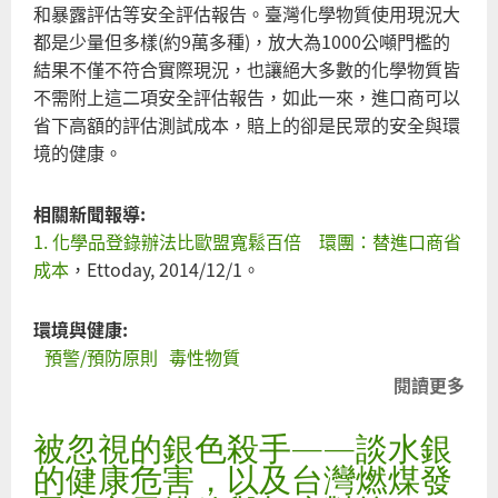
和暴露評估等安全評估報告。臺灣化學物質使用現況大
都是少量但多樣(約9萬多種)，放大為1000公噸門檻的
結果不僅不符合實際現況，也讓絕大多數的化學物質皆
不需附上這二項安全評估報告，如此一來，進口商可以
省下高額的評估測試成本，賠上的卻是民眾的安全與環
境的健康。
相關新聞報導:
1. 化學品登錄辦法比歐盟寬鬆百倍 環團：替進口商省
成本
，Ettoday, 2014/12/1。
環境與健康:
預警/預防原則
毒性物質
閱讀更多
關
化
被忽視的銀色殺手——談水銀
物
登
的健康危害，以及台灣燃煤發
辦