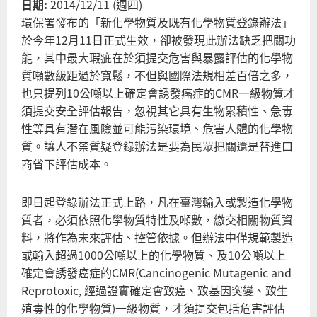
日期:
2014/12/11 (週四)
免
環保署發布的「新化學物質及既有化學物質登錄辦法」
稅
於今年12月11日正式生效，卻被發現此辦法缺乏把關功
—
能，其中最大瑕疵在於須提交危害與暴露評估的化學物
反
質噸數級距過於寬鬆，不但與國際法規相差百倍之多，
行
也只提列10公噸以上確定會誘發癌症的CMR一級物質才
院
須提交安全評估報告，忽視其它具有生物累積性、急毒
牲
性等具有潛在風險並可能污染環境、危害人體的化學物
境
質。讓人不禁質疑登錄辦法是要為民眾把關還是替進口
免
商省下評估成本。
幫
者
即日起登錄辦法正式上路，凡在臺灣輸入或製造化學物
料
質者，必須依照化學物質特性及噸數，繳交相關物質資
料，將作為未來評估、控管依據。但辦法中僅規範製造
或輸入超過1000公噸以上的化學物質、及10公噸以上
確定會誘發癌症的CMR(Cancinogenic Mutagenic and
Reprotoxic, 經過證實確定會致癌、致基因突變、致生
殖毒性的化學物質)一級物質，才須提交包括危害評估