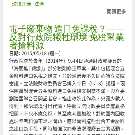
環境正義
法治
閱讀更多
關
於
電子廢棄物 進口免課稅？——
兩
千
反對行政院犧牲環境 免稅幫業
菓
者搶料源
林
日期:
2015/05/18 (週一)
居
行政院會於去年（2014年）9月4日通過財政部擬具的
民
「海關進口稅則」部分稅則修正草案，其中包括混合五
怒
金廢料進口免稅之條文，並於通過後不久即函請立法院
吼
審議。立法院財政委員會已排入今日（5/18）議程。環
呼
保團體對混合五金廢料進口免稅條文相當不滿，與立委
籲
劉建國聯合召開記者會，指出政院此作為，只讓少數人
鄭
得利，卻讓環境付出代價，呼籲立院財政委員會應嚴格
文
把關，不只不應免稅，甚至應考量加稅！對於國內回收
燦
處理業者料源不足之問題，應以管制這些混合五金廢料
兌
之出口為手段，同時加強取締非法處理廢五金的活動。
現