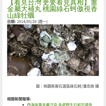
【看見台灣 更要看見真相】重
視
銀
金屬大補丸 桃園綠石蚵傲視香
殺
山綠牡蠣
—
日期:
2014/05/26 (週一)
談
銀
健
危
害
以
台
燃
發
廠
汞
圖：桃園新屋石滬區綠石蚵/潘忠政 攝
放
相
相關新聞報導:
對
西海岸重金屬汙染 多處野生石蚵不適食