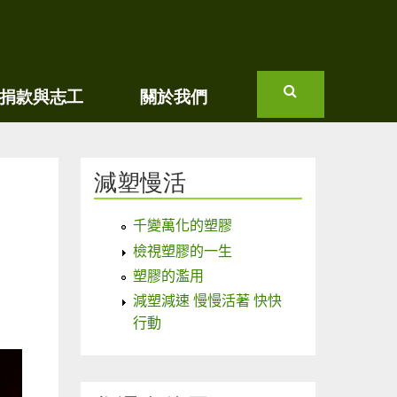
捐款與志工
關於我們
搜
尋
減塑慢活
千變萬化的塑膠
檢視塑膠的一生
塑膠的濫用
減塑減速 慢慢活著 快快
行動