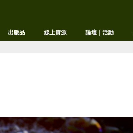
移
至
主
內
出版品
線上資源
論壇｜活動
容