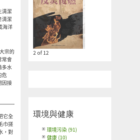
生清潔
皂清潔
或海洋
更大宗的
2
of
12
常常會
過多水
的危
開因接
環境與健康
把它全
毛巾搓
環境污染 (91)
水，對
健康 (10)