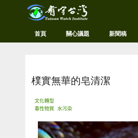
關
看守
首頁
關心議題
新聞稿
心
台灣
環
境
Taiwan
尊
Watch
重
生
您在這裡
命
看
樸實無華的皂清潔
守
台
灣
永
文化轉型
續
毒性物質
水污染
家
園