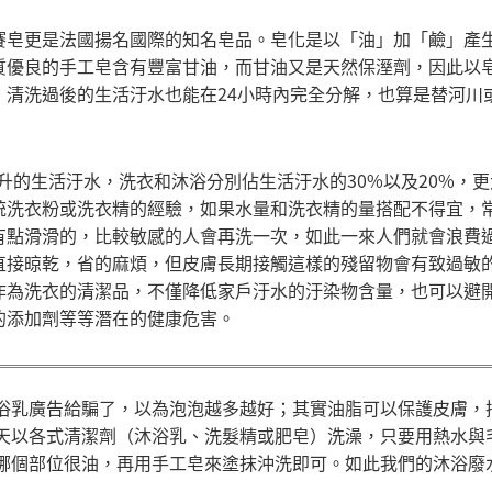
賽皂更是法國揚名國際的知名皂品。皂化是以「油」加「鹼」產
質優良的手工皂含有豐富甘油，而甘油又是天然保溼劑，因此以
，清洗過後的生活汙水也能在24小時內完全分解，也算是替河川
公升的生活汙水，洗衣和沐浴分別佔生活汙水的30%以及20%，
統洗衣粉或洗衣精的經驗，如果水量和洗衣精的量搭配不得宜，
有點滑滑的，比較敏感的人會再洗一次，如此一來人們就會浪費
直接晾乾，省的麻煩，但皮膚長期接觸這樣的殘留物會有致過敏
作為洗衣的清潔品，不僅降低家戶汙水的汙染物含量，也可以避
的添加劑等等潛在的健康危害。
浴乳廣告給騙了，以為泡泡越多越好；其實油脂可以保護皮膚，
天以各式清潔劑（沐浴乳、洗髮精或肥皂）洗澡，只要用熱水與
哪個部位很油，再用手工皂來塗抹沖洗即可。如此我們的沐浴廢