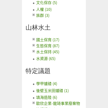
文化保存 (5)
人權 (10)
族群 (3)
山林水土
國土保育 (17)
生態保育 (87)
水土保持 (45)
水資源 (65)
特定議題
學甲爐碴 (4)
後壁玉米田爐碴 (1)
填海造陸 (6)
歐欣企業-龍琦事業廢棄物