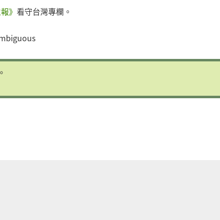
立報》
看守台灣專欄。
mbiguous
。
are