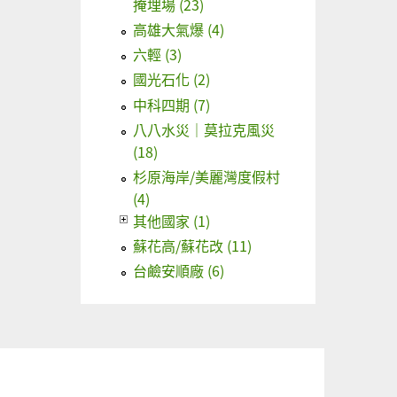
掩埋場 (23)
高雄大氣爆 (4)
六輕 (3)
國光石化 (2)
中科四期 (7)
八八水災｜莫拉克風災
(18)
杉原海岸/美麗灣度假村
(4)
其他國家 (1)
蘇花高/蘇花改 (11)
台鹼安順廠 (6)