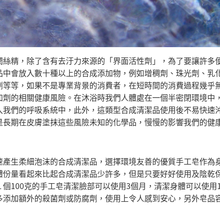
潤絲精，除了含有去汙力來源的「界面活性劑」，為了要讓許多
品中會放入數十種以上的合成添加物，例如增稠劑、珠光劑、乳
劑等等，如果不是專業背景的消費者，在短時間的消費過程幾乎
加劑的相關健康風險。在沐浴時我們人體處在一個半密閉環境中
入我們的呼吸系統中，此外，這類型合成清潔品使用後不易快速
是長期在皮膚塗抹這些風險未知的化學品，慢慢的影響我們的健
速產生柔細泡沫的合成清潔品，選擇環境友善的優質手工皂作為
體份量看起來比起合成清潔品少許多，但是只要好好使用及陰乾
100克的手工皂清潔臉部可以使用3個月，清潔身體可以使用1
多添加額外的殺菌劑或防腐劑，使用上令人感到安心，另外皂品