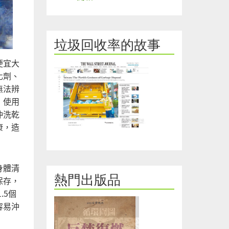
垃圾回收率的故事
便宜大
化劑、
無法辨
，使用
沖洗乾
康，造
身體清
熱門出版品
保存，
.5個
容易沖