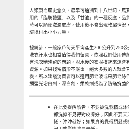
人類製皂歷史悠久，最早可追溯到十八世紀，馬
用的「脂肪酸鹽」以及「甘油」的一種反應，品
時可以順便滋潤皮膚，使用後不會出現乾澀情況
環境付出小小力量。
據統計，一般家戶每天平均產生200公升到250
洗衣汙水也相當值得我們留意。依照我們使用傳
有洗衣精殘留的問題，脫水後的衣服摸起來還會
資源。如果殘留情形不嚴重，絕大多數的人就會
機。所以建議消費者可以選用肥皂液或是肥皂絲
觸螢光增白劑、漂白劑、柔軟劑或為了防蟎抗菌
在此要提醒讀者，不要被洗髮精或沐
都洗掉不見得對皮膚好；因此不要天
搓、沖沖就好；如果真的覺得頭髮或
河川的影響將是最低。