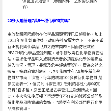
保署加以落實。（參閱附件一之附帶決議內
容）
20多人能管理7萬9千種化學物質嗎?
由於整體國際趨勢在化學品源頭管理已日趨嚴格，加上
2011年塑化劑事件後，政府在社會壓力之下，不得不重
新正視我國化學品氾濫之嚴重問題。因而仿照歐盟
REACH的化學品登錄制度，著手修改毒性化學物質管理
法，要求化學品輸入或製造業者必須提供化學的製造或
輸入情況、毒理、暴露及危害評估等資料，實為必然之
選擇。據政府資料統計，現今我國共有7.9萬多種化學
物質於市面上流竄，每年約增加100多種新化學物質(請
參閱圖表一)，但受到《毒管法》管制的毒性化學物質
只有3百多種，原因正是過去毒管法之缺漏所故。因
此，本次修法後反轉了舉證責任不僅能夠減輕公部門取
得化學品風險資訊的負擔，也將更有利公部門進行化學
品風險管理。