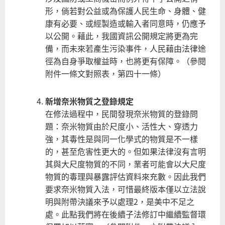
形，倘若對公益或為保護人民生命、身體、健
康有必要、或經製造或輸入者同意時，仍應予
以公開。藉此，我國資訊公開規定將更為完
備，而未來若產生污染事件，人民藉由法律途
徑為自身爭取權益時，也將更有保障。（參閱
附件一條文對照表，第四十一條）
新增奈米物質之登錄規定
在修法過程中，民間發現奈米物質的登錄問
題：奈米物質由於尺度小、活性大、穿透力
強，其毒性是與同一化學式的物質是不一樣
的，甚至危害性更大的。但如果法律沒有言明
其與大尺度物質的不同，業者可能會以大尺度
物質的毒理與暴露評估資料來充數。因此我們
要求奈米物質入法，可惜最終版本僅以立法說
明與附帶決議來予以處理2，是美中不足之
處。此點我們將在後續子法修訂中繼續監督環