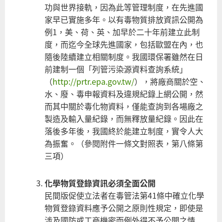
功與世界接軌，因為此等管理制度，在先進國
家早已實施多年。以有毒物質排放資訊公開為
例1，美、荷、英、加早於二十年前建立此制
度，而迄今全球先進國家，包括歐盟在內，也
隨後陸續建立相關制度。我國環保署雖然在日
前建制一個「列管污染源資料查詢系統」
（
http://prtr.epa.gov.tw/
），將廠商關於空、
水、廢、毒申報資料及違規紀錄上網公開，然
而其中關於毒化物資料，僅能查詢到各場廠之
製造及輸入量紀錄，而無釋放量紀錄。因此在
落後多年後，我國終於能建立制度，實令人大
為振奮。（參閱附件一條文對照表，第八條第
三項）
化學物質登錄資訊必須全面公開
民間版促使立法者在毒管法第41條中確立化學
物質登錄資料應予公開之原則性規定，即使是
涉及國防或工商機密而例外得不予公開之情