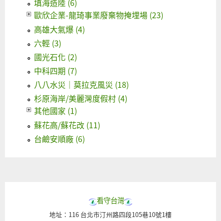
填海造陸 (6)
歐欣企業-龍琦事業廢棄物掩埋場 (23)
高雄大氣爆 (4)
六輕 (3)
國光石化 (2)
中科四期 (7)
八八水災｜莫拉克風災 (18)
杉原海岸/美麗灣度假村 (4)
其他國家 (1)
蘇花高/蘇花改 (11)
台鹼安順廠 (6)
看守台灣
地址：116 台北市汀州路四段105巷10號1樓