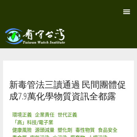
移
至
主
內
容
關
看守
心
環
台灣
境
您在這裡
尊
Taiwan
重
Watch
新毒管法三讀通過 民間團體促
生
命
看
成7.9萬化學物質資訊全都露
守
台
灣
永
環境正義
企業責任
世代正義
續
家
「高」科技/電子業
園
健康風險
源頭減量
塑化劑
毒性物質
食品安全