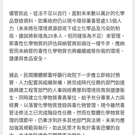
儘管如此，徒法不足以自行，面對未來數以萬計的化學
品登錄資料，如果政府仍以現今環保署毒管處3.5個人
力（未來將在環境資源部底下成立化學品及污染防制
局，據說將新增為20多人，但同樣亟為不足）來管理，
那毒性化學物質的評估與納管將如過往一樣牛步，應納
管而未納管的毒性化學物質也將繼續威脅你我的環境、
健康與食品安全。
據此，民間團體鄭重呼籲行政院下一步應立即檢討預
算、人力配置與組織架構，將完成時代任務的部門如道
路興建工程等部門的人事與經費挪到環境保育與健康衛
生，同時建立化學物質專責單位，給予充分專業人力與
經費，以落實化學物質登錄與毒化物管理。現今雖然毒
管法修法之已完成階段性任務，然而在整體化學物質管
理的環節中，仍牽涉到許多其他部門與法規，未來均應
加強其規範與執行，如此民眾才有免於毒害恐懼的自
由，也才能防堵食安問題再次發生！