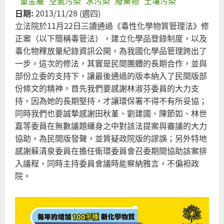
重金屬
空氣污染
水污染
廢棄物
土壤污染
日期:
2013/11/28 (週四)
立法院於11月22日三讀通過《毒性化學物質管理法》修
正案（以下簡稱毒管法），建立化學品登錄制度，以及
毒化物釋放量紀錄資訊公開，為我國化學品管理跨出了
一步。這次的修法，其實是民間團體的長期合作，並與
部份立委的支持下，讓最後通過的版本納入了民間版部
份條文的精神。首先我們要感謝林淑芬委員的大力支
持，因為她的長期堅持，才讓環保署不得不有所妥協；
同時我們也要誠摯感謝田秋堇、劉建國、陳節如、林世
嘉等委員在無數議題纏身之中對該法提案與審議的大力
協助，為民間版發聲，並質疑政院版的謬誤；另外特地
感謝蘇清泉委員在擔任衛環委員會召委期間協助該案排
入議程，同時主持委員會議時能察納雅言，不偏袒政
院。