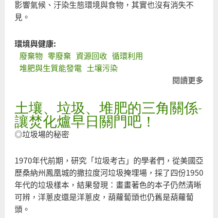
影響氣候、汙染生態環境與食物，其實也沒有消失不
見。
環境與健康:
廢棄物
零廢棄
資源回收
循環利用
堆肥與生質能發電
土壤污染
閱讀更多
關
於
土壤、垃圾、堆肥的三角關係-
解
決
讓焚化爐早日關門吧！
底
◎垃圾場的秘密
渣
問
1970年代前期，研究「垃圾考古」的學者們，從美國亞
題
歷桑納州鳳凰城的撒拉度河垃圾掩埋場，採了四份1950
之
年代的垃圾樣本，結果發現：畫畫著色的本子仍然清晰
芻
可辨，洋蔥皮還是洋蔥皮，葫蘿蔔頭也仍舊是葫蘿蔔
議
頭。