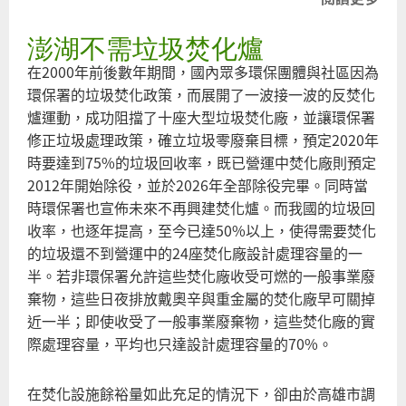
我
澎湖不需垃圾焚化爐
要
正
在2000年前後數年期間，國內眾多環保團體與社區因為
零
環保署的垃圾焚化政策，而展開了一波接一波的反焚化
棄
爐運動，成功阻擋了十座大型垃圾焚化廠，並讓環保署
循
修正垃圾處理政策，確立垃圾零廢棄目標，預定2020年
經
時要達到75%的垃圾回收率，既已營運中焚化廠則預定
2012年開始除役，並於2026年全部除役完畢。同時當
時環保署也宣佈未來不再興建焚化爐。而我國的垃圾回
收率，也逐年提高，至今已達50%以上，使得需要焚化
的垃圾還不到營運中的24座焚化廠設計處理容量的一
半。若非環保署允許這些焚化廠收受可燃的一般事業廢
棄物，這些日夜排放戴奧辛與重金屬的焚化廠早可關掉
近一半；即使收受了一般事業廢棄物，這些焚化廠的實
際處理容量，平均也只達設計處理容量的70%。
在焚化設施餘裕量如此充足的情況下，卻由於高雄市調