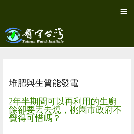
移
至
主
內
容
關
看守
心
環
台灣
境
您在這裡
尊
Taiwan
重
Watch
堆肥與生質能發電
生
命
看
守
2年半期間可以再利用的生廚
台
灣
餘卻要丟去燒，桃園市政府不
永
續
覺得可惜嗎？
家
園