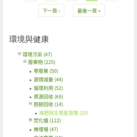
的
角
下一頁 ›
最後一頁 »
係-
讓
化
環境與健康
早
關
環境污染 (47)
吧
廢棄物 (225)
零廢棄 (50)
源頭減量 (44)
循環利用 (52)
資源回收 (69)
廚餘回收 (14)
堆肥與生質能發電 (29)
焚化爐 (122)
掩埋場 (47)