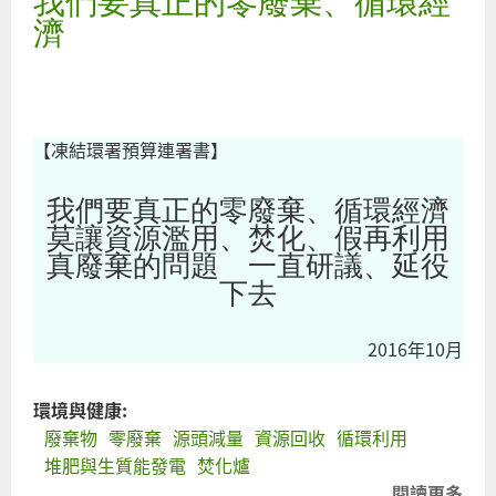
我們要真正的零廢棄、循環經
台
濟
底
再
用
合
【凍結環署預算連署書】
呼
我們要真正的零廢棄、循環經濟
環
莫讓資源濫用、焚化、假再利用
署
真廢棄的問題 一直研議、延役
力
下去
動
廢
2016年10月
環境與健康:
廢棄物
零廢棄
源頭減量
資源回收
循環利用
堆肥與生質能發電
焚化爐
閱讀更多
關