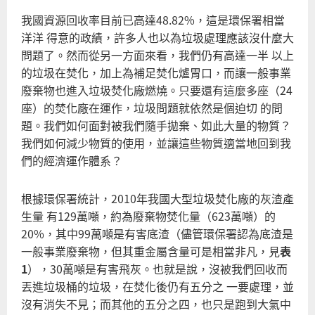
需
我國資源回收率目前已高達48.82%，這是環保署相當
垃
洋洋 得意的政績，許多人也以為垃圾處理應該沒什麼大
圾
問題了。然而從另一方面來看，我們仍有高達一半 以上
焚
的垃圾在焚化，加上為補足焚化爐胃口，而讓一般事業
化
廢棄物也進入垃圾焚化廠燃燒。只要還有這麼多座（24
爐
座）的焚化廠在運作，垃圾問題就依然是個迫切 的問
題。我們如何面對被我們隨手拋棄、如此大量的物質？
我們如何減少物質的使用，並讓這些物質適當地回到我
們的經濟運作體系？
根據環保署統計，2010年我國大型垃圾焚化廠的灰渣產
生量 有129萬噸，約為廢棄物焚化量（623萬噸）的
20%，其中99萬噸是有害底渣（儘管環保署認為底渣是
一般事業廢棄物，但其重金屬含量可是相當非凡，見
表
1
），30萬噸是有害飛灰。也就是說，沒被我們回收而
丟進垃圾桶的垃圾，在焚化後仍有五分之 一要處理，並
沒有消失不見；而其他的五分之四，也只是跑到大氣中