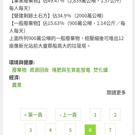
【事業廢棄物】佔49.47％（2,839萬公噸，1.57公斤/
每人每天）
【營建剩餘土石方】佔34.9％（2000萬公噸）
【一般廢棄物】佔15.63％（900萬公噸，1.14公斤／每
人每天）
上面所列900萬公噸的一般廢棄物，經壓縮後可堆出12
座像新光站前大廈那般高大的垃圾塔。
環境與健康:
廢棄物
資源回收
堆肥與生質能發電
焚化爐
經濟:
農業
閱讀更多
關
土
壤
« 第一頁
‹ 上一頁
1
2
垃
頁面
圾
堆
3
4
5
6
7