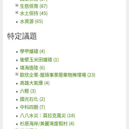
生態保育 (87)
水土保持 (45)
水資源 (65)
特定議題
學甲爐碴 (4)
後壁玉米田爐碴 (1)
填海造陸 (6)
歐欣企業-龍琦事業廢棄物掩埋場 (23)
高雄大氣爆 (4)
六輕 (3)
國光石化 (2)
中科四期 (7)
八八水災｜莫拉克風災 (18)
杉原海岸/美麗灣度假村 (4)