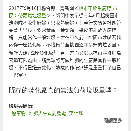
2017年9月16日聯合報一篇新聞＜
桃市不收生廚餘 市
民：帶頭增垃圾量
＞，新聞中表示從今年6月起桃園市
清潔隊不收生廚餘，只收熟廚餘，甚至行文給各社區管
委會與里長，要求骨頭、葉菜類、果皮不能放入廚餘
桶，只能當作一般垃圾。才在不久前，桃園市才喊著轄
內僅一座焚化廠，不堪負荷全桃園逐年攀升的垃圾量，
1
預計興建第2座焚化廠
；另一方面又以既存兩座堆肥場
容量有限為由，請民眾將可做堆肥的生廚餘當作一般垃
圾，不得已送去焚化。這樣的作法無疑是重重打了自己
一巴掌。
既存的焚化廠真的無法負荷垃圾量嗎？
環境與健康:
廢棄物
堆肥與生質能發電
焚化爐
閱讀更多
關
2年