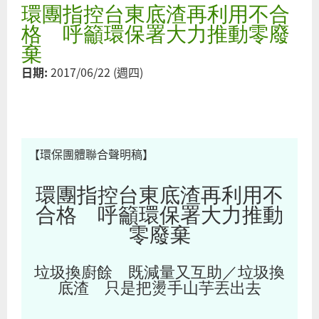
環團指控台東底渣再利用不合
半
間
格 呼籲環保署大力推動零廢
以
棄
利
日期:
2017/06/22 (週四)
的
廚
卻
丟
燒
【環保團體聯合聲明稿】
桃
市
環團指控台東底渣再利用不
府
合格 呼籲環保署大力推動
覺
零廢棄
可
嗎
垃圾換廚餘 既減量又互助／垃圾換
底渣 只是把燙手山芋丟出去