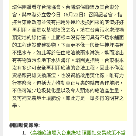
環保團體看守台灣協會、台灣環保聯盟及其台東分
會，與林淑芬立委今日（6月22日）召開記者會，指
控台東縣政府並沒有把用外運垃圾換回來的底渣好好
再利用，而是以基地填築之名，填在台東污水處理場
預定地的綠化區，上面根本沒有任何具有不透水鋪面
的工程建設或建築物，下面更不像一般衛生掩埋場有
不透水布，如此等於任由底渣被雨水淋洗，進而溶出
有害物質污染地下水與海洋。環團更指稱，台東根本
沒有多少可安全再利用底渣的合法工程，因此不僅沒
資格跟高雄交換底渣，也沒資格啟用焚化廠，唯有力
行零廢棄，包括大力推動真正互惠的縣市合作堆肥，
不僅可減少垃圾焚化量以及令人頭疼的底渣產生量，
又可補充農地土壤肥份，如此方是一舉多得的明智之
舉。
相關新聞報導:
〈高雄底渣埋入台東綠地 環團批交易政策不當