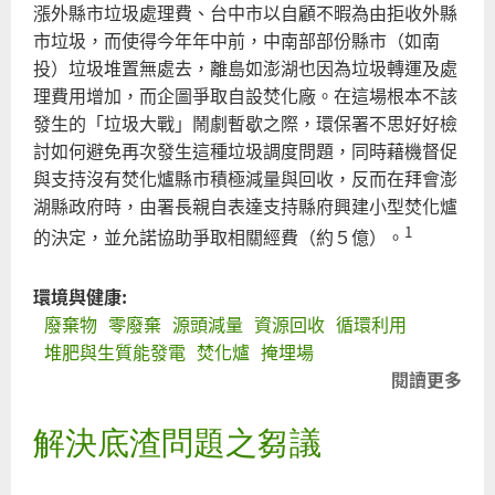
漲外縣市垃圾處理費、台中市以自顧不暇為由拒收外縣
市垃圾，而使得今年年中前，中南部部份縣市（如南
投）垃圾堆置無處去，離島如澎湖也因為垃圾轉運及處
理費用增加，而企圖爭取自設焚化廠。在這場根本不該
發生的「垃圾大戰」鬧劇暫歇之際，環保署不思好好檢
討如何避免再次發生這種垃圾調度問題，同時藉機督促
與支持沒有焚化爐縣市積極減量與回收，反而在拜會澎
湖縣政府時，由署長親自表達支持縣府興建小型焚化爐
1
的決定，並允諾協助爭取相關經費（約５億）。
環境與健康:
廢棄物
零廢棄
源頭減量
資源回收
循環利用
堆肥與生質能發電
焚化爐
掩埋場
閱讀更多
關
於
解決底渣問題之芻議
澎
湖
不