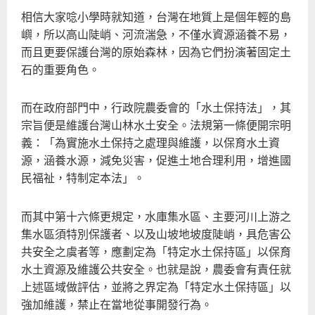
農
相信大家唸小學時就知道，台灣在地質上是個年輕的島
嶼，所以高山陡峭、河流湍急，不僅水資源涵養不易，
而且更要保護台灣的原始森林，因為它們扮演著固定土
石的重要角色。
而在政府部門中，行政院農委會的「水土保持法」，其
宗旨便是維護台灣山林水土安全。法規第一條便開宗明
義：「為實施水土保持之處理與維護，以保育水土資
源，涵養水源，減免災害，促進土地合理利用，增進國
民福祉，特制定本法」。
而其中第十六條更規定，水庫集水區、主要河川上游之
集水區須特別保護者、以及山坡地坡度陡峭，具危害公
共安全之虞者等，應劃定為「特定水土保持區」以保育
水土資源及維護公共安全。也就是說，農委會有責任就
上述區域做評估，並將之界定為「特定水土保持區」以
強加維護，禁止在當地從事開發行為。