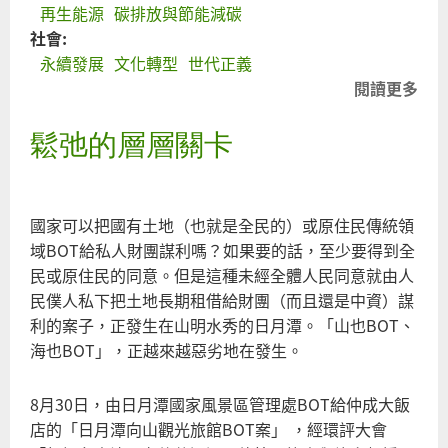
再生能源
碳排放與節能減碳
社會:
永續發展
文化轉型
世代正義
閱讀更多
關
地
鬆弛的層層關卡
正
加
奉
還
國家可以把國有土地（也就是全民的）或原住民傳統領
永
域BOT給私人財團謀利嗎？如果要的話，至少要得到全
還
民或原住民的同意。但是這種未經全體人民同意就由人
可
民僕人私下把土地長期租借給財團（而且還是中資）謀
嗎
利的案子，正發生在山明水秀的日月潭。「山也BOT、
海也BOT」，正越來越惡劣地在發生。
8月30日，由日月潭國家風景區管理處BOT給仲成大飯
店的「日月潭向山觀光旅館BOT案」 ，經環評大會