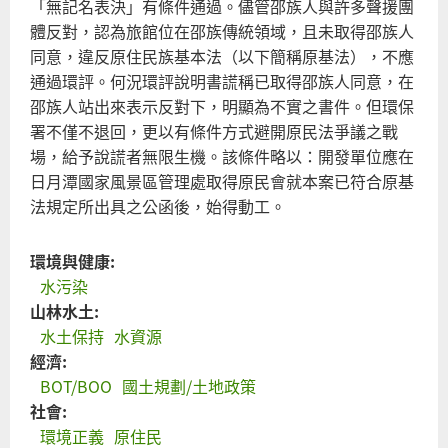
「無記名表決」有條件通過。儘管邵族人與許多聲援團
體反對，認為旅館位在邵族傳統領域，且未取得邵族人
同意，違反原住民族基本法（以下簡稱原基法），不應
通過環評。何況環評說明書謊稱已取得邵族人同意，在
邵族人站出來表示反對下，明顯為不實之書件。但環保
署不僅不退回，更以有條件方式避開原民法爭議之戰
場，給予說謊者無限生機。該條件略以：開發單位應在
日月潭國家風景區管理處取得原民會就本案已符合原基
法規定所出具之公函後，始得動工。
環境與健康:
水污染
山林水土:
水土保持
水資源
經濟:
BOT/BOO
國土規劃/土地政策
社會:
環境正義
原住民