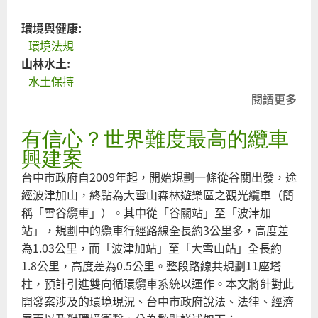
環境與健康:
環境法規
山林水土:
水土保持
閱讀更多
關
【
有信心？世界難度最高的纜車
署
濟 
興建案
委
台中市政府自2009年起，開始規劃一條從谷關出發，途
滅
經波津加山，終點為大雪山森林遊樂區之觀光纜車（簡
農
稱「雪谷纜車」）。其中從「谷關站」至「波津加
站」，規劃中的纜車行經路線全長約3公里多，高度差
為1.03公里，而「波津加站」至「大雪山站」全長約
1.8公里，高度差為0.5公里。整段路線共規劃11座塔
柱，預計引進雙向循環纜車系統以運作。本文將針對此
開發案涉及的環境現況、台中市政府說法、法律、經濟