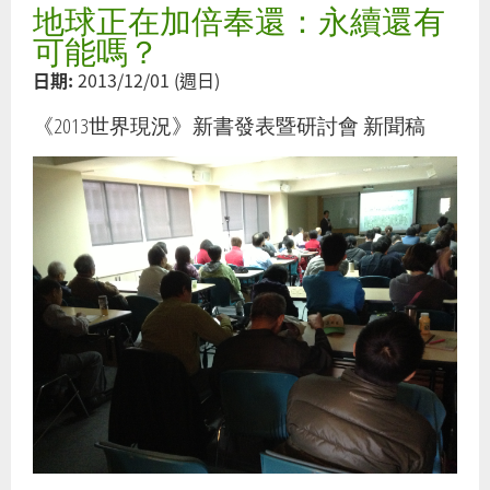
地球正在加倍奉還：永續還有
看
不
可能嗎？
到
日期:
2013/12/01 (週日)
的
傷
《2013世界現況》新書發表暨研討會 新聞稿
痕