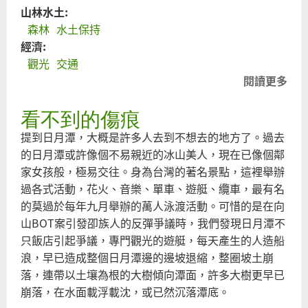
山林水土:
森林
水土保持
經濟:
觀光
交通
閱讀更多
關
有
看不到的傷痕
心
世
提到日月潭，大概是許多人去到不想去的地方了。過去
難
的日月潭或許像個不易親近的冰山美人，現在已像個鄰
最
家女孩般，極易交往。身為台灣的著名景點，這裡舉辦
的
過各式活動，花火、音樂、單車、遊艇、纜車，最有名
車
的莫過於每年九月舉辦的萬人泳渡活動。可惜的是在向
建
山BOT案引發卲族人的反彈爭議時，我們發現日月潭不
只飯店引起爭議，專門觀光的遊艇，每天產生的人造船
浪，早已造成整個日月潭邊的邊坡退縮，整圈坡土崩
落，連帶以土壤為根的大樹傾向潭面，許多大樹更早已
崩落，在水面載浮載沈，或已然沉落潭底。