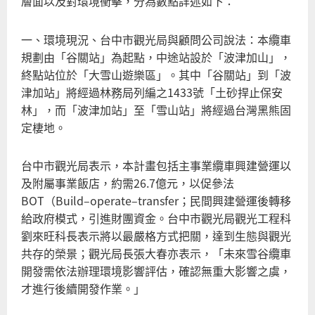
層面以及對環境衝擊，分為數點詳述如下：
一、環境現況、台中市觀光局與顧問公司說法：本纜車
規劃由「谷關站」為起點，中途站設於「波津加山」，
終點站位於「大雪山遊樂區」。其中「谷關站」到「波
津加站」將經過林務局列編之1433號「土砂捍止保安
林」，而「波津加站」至「雪山站」將經過台灣黑熊固
定棲地。
台中市觀光局表示，本計畫包括主事業纜車興建營運以
及附屬事業飯店，約需26.7億元，以促參法
BOT（Build–operate–transfer；民間興建營運後轉移
給政府模式，引進財團資金。台中市觀光局觀光工程科
劉來旺科長表示將以最嚴格方式把關，達到生態與觀光
共存的榮景；觀光局長張大春亦表示，「未來雪谷纜車
開發需依法辦理環境影響評估，確認無重大影響之虞，
才進行後續開發作業。」