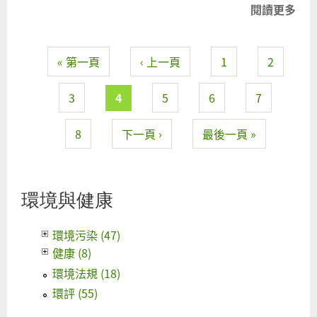
閱讀更多
關
於
鬆
« 第一頁
‹ 上一頁
1
2
弛
頁面
的
層
3
4
5
6
7
層
關
8
下一頁 ›
最後一頁 »
卡
環境與健康
環境污染 (47)
健康 (8)
環境法規 (18)
環評 (55)