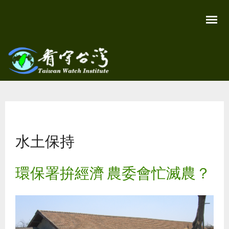
移
至
主
內
容
關
看守
心
環
台灣
境
您在這裡
尊
Taiwan
重
Watch
水土保持
生
命
看
守
環保署拚經濟 農委會忙滅農？
台
灣
永
續
家
園