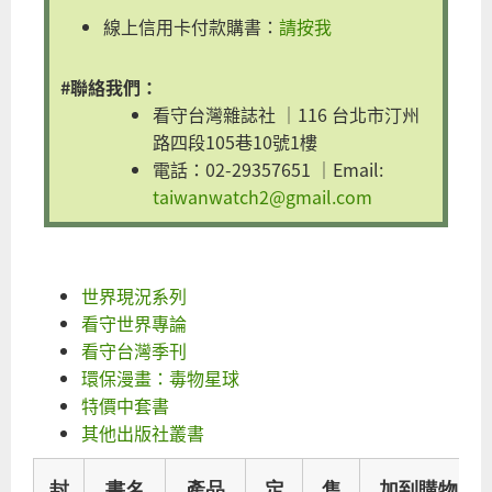
線上信用卡付款購書：
請按我
#聯絡我們：
看守台灣雜誌社 ｜116 台北市汀州
路四段105巷10號1樓
電話：02-29357651 ｜Email:
taiwanwatch2@gmail.com
世界現況系列
看守世界專論
看守台灣季刊
環保漫畫：毒物星球
特價中套書
其他出版社叢書
封
書名
產品
定
售
加到購物車