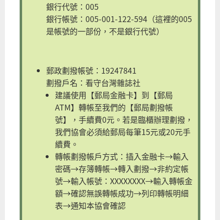
銀行代號：005
銀行帳號：005-001-122-594（這裡的005
是帳號的一部份，不是銀行代號）
郵政劃撥帳號：19247841
劃撥戶名：看守台灣雜誌社
建議使用【郵局金融卡】到【郵局
ATM】轉帳至我們的【郵局劃撥帳
號】，手續費0元。若是臨櫃辦理劃撥，
我們協會必須給郵局每筆15元或20元手
續費。
轉帳劃撥帳戶方式：插入金融卡→輸入
密碼→存簿轉帳→轉入劃撥→非約定帳
號→輸入帳號：XXXXXXXX→輸入轉帳金
額→確認無誤轉帳成功→列印轉帳明細
表→通知本協會確認