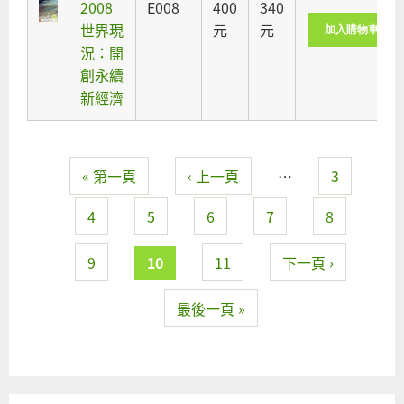
2008
E008
400
340
世界現
元
元
況：開
創永續
新經濟
« 第一頁
‹ 上一頁
…
3
頁面
4
5
6
7
8
9
10
11
下一頁 ›
最後一頁 »