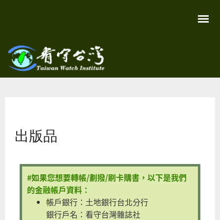
移
至
主
內
容
關
看守
心
環
台灣
境
您在這裡
尊
Taiwan
重
Watch
出版品
生
命
看
守
台
灣
#如果您想要轉帳/劃撥/刷卡購書，以下是我們
永
續
的金融帳戶資料：
家
帳戶銀行：土地銀行台北分行
園
銀行戶名：看守台灣雜誌社