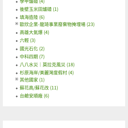
學甲爐碴 (4)
後壁玉米田爐碴 (1)
填海造陸 (6)
歐欣企業-龍琦事業廢棄物掩埋場 (23)
高雄大氣爆 (4)
六輕 (3)
國光石化 (2)
中科四期 (7)
八八水災｜莫拉克風災 (18)
杉原海岸/美麗灣度假村 (4)
其他國家 (1)
蘇花高/蘇花改 (11)
台鹼安順廠 (6)