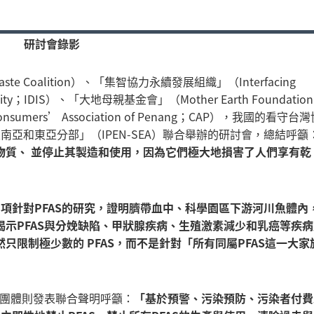
研討會錄影
 Coalition）、「集智協力永續發展組織」（Interfacing
ainability；IDIS）、「大地母親基金會」（Mother Earth Foundatio
rs’ Association of Penang；CAP），我國的看守台灣
亞和東亞分部」（IPEN-SEA）聯合舉辦的研討會，總結呼籲
學物質、 並停止其製造和使用，因為它們極大地損害了人們享有乾
項針對PFAS的研究，證明臍帶血中、科學園區下游河川魚體內
揭示PFAS與分娩缺陷、甲狀腺疾病、生殖激素減少和乳癌等疾病
只限制極少數的 PFAS，而不是針對「所有同屬PFAS這一大家
F等團體則發表聯合聲明呼籲：
「基於預警、污染預防、污染者付費