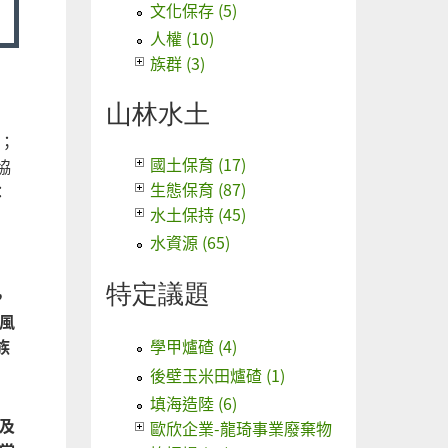
文化保存 (5)
人權 (10)
族群 (3)
山林水土
n；
國土保育 (17)
協
生態保育 (87)
：
水土保持 (45)
水資源 (65)
特定議題
，
風
族
學甲爐碴 (4)
後壁玉米田爐碴 (1)
填海造陸 (6)
及
歐欣企業-龍琦事業廢棄物