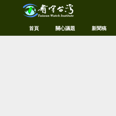
關
看守
首頁
關心議題
新聞稿
心
台灣
環
境
Taiwan
尊
Watch
重
生
命
看
守
台
灣
永
續
家
園