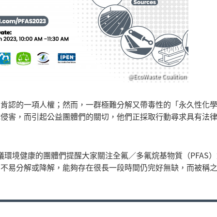
@EcoWaste Coalition
國肯認的一項人權；然而，一群極難分解又帶毒性的「永久性化
成侵害，而引起公益團體們的關切，他們正採取行動尋求具有法
議環境健康的團體們提醒大家關注全氟／多氟烷基物質（PFAS）
中不易分解或降解，能夠存在很長一段時間仍完好無缺，而被稱