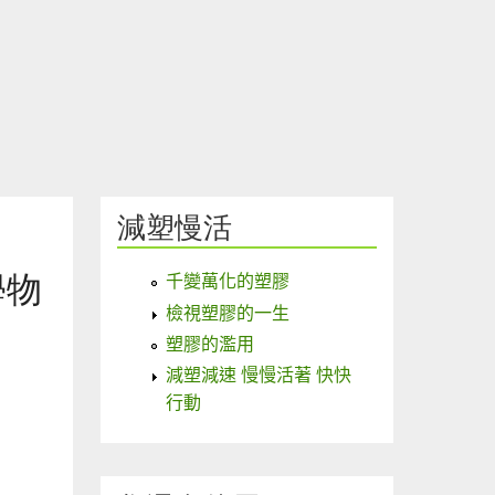
減塑慢活
學物
千變萬化的塑膠
檢視塑膠的一生
塑膠的濫用
減塑減速 慢慢活著 快快
行動