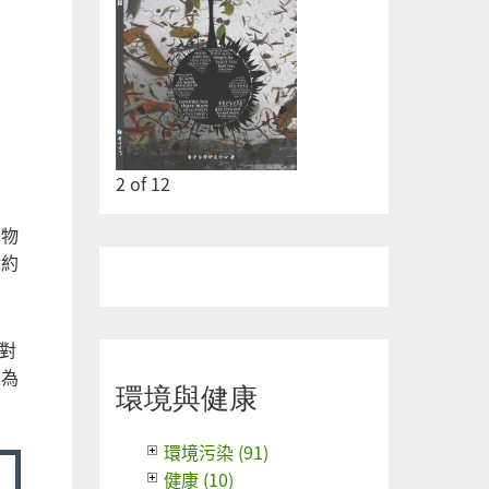
2
of
12
學物
律約
對
之為
環境與健康
環境污染 (91)
健康 (10)