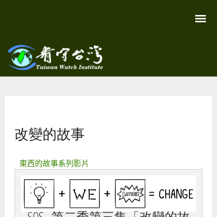
移
至
主
內
容
關
看守
心
環
台灣
境
您在這裡
尊
Taiwan
重
Watch
改變的故事
生
命
看
守
台
東西的故事系列影片
灣
永
續
家
園
SOS…第二季第三集「改變的故