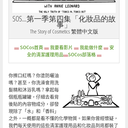
SOS…第一季第四集「化妝品的故
事」
The Story of Cosmetics 繁體中文版
▄
SOCos首頁
▄
我要看影片
▄
我能做什麼
▄
安
全的清潔護理用品
▄
SOCos部落格
▄
你擦口紅嗎？你塗防曬油
嗎？甚至，你洗澡會用洗
髮精和沐浴乳嗎？拿起每
個瓶瓶罐罐，仔細去看背
後貼的內容物成分，卻發
現除了「水」和「香料」
之外，一概都是看不懂的化學物質。如果你曾經懷疑，
我們每天使用的這些清潔護理用品和化妝品到底都裝了