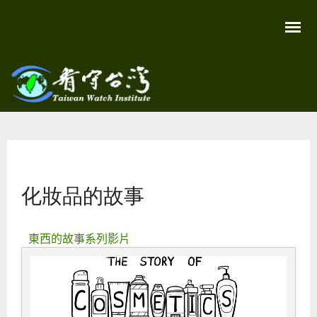
移
至
主
內
容
關
看守
心
環
台灣
境
您在這裡
尊
Taiwan
重
Watch
化妝品的故事
生
命
看
守
台
東西的故事系列影片
灣
永
續
家
園