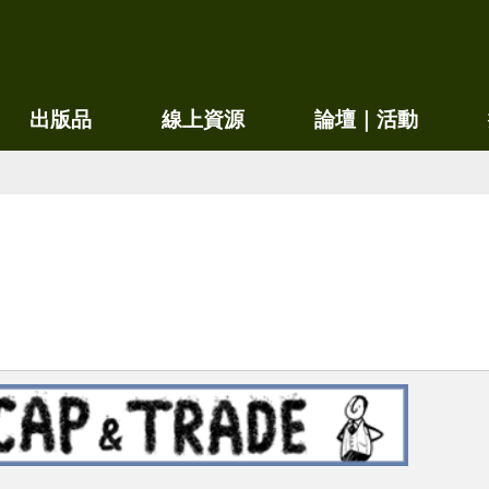
移
至
主
內
出版品
線上資源
論壇｜活動
容