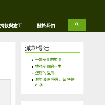
捐款與志工
關於我們
搜
尋
減塑慢活
千變萬化的塑膠
檢視塑膠的一生
塑膠的濫用
減塑減速 慢慢活著 快快
行動