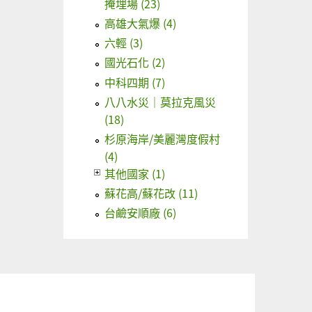
掩埋場 (23)
高雄大氣爆 (4)
六輕 (3)
國光石化 (2)
中科四期 (7)
八八水災｜莫拉克風災
(18)
杉原海岸/美麗灣度假村
(4)
其他國家 (1)
蘇花高/蘇花改 (11)
台鹼安順廠 (6)