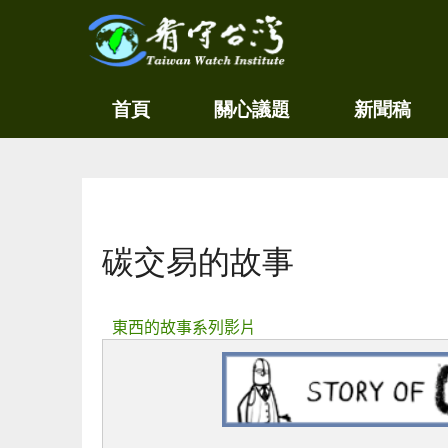
關
看守
首頁
關心議題
新聞稿
心
台灣
環
境
Taiwan
尊
Watch
重
生
您在這裡
命
看
碳交易的故事
守
台
灣
永
東西的故事系列影片
續
家
園