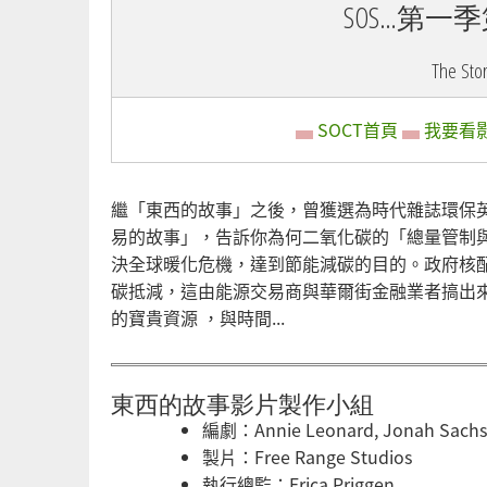
SOS…第
The St
▄
SOCT首頁
▄
我要看
繼「東西的故事」之後，曾獲選為時代雜誌環保英雄的A
易的故事」，告訴你為何二氧化碳的「總量管制與交易制
決全球暖化危機，達到節能減碳的目的。政府核
碳抵減，這由能源交易商與華爾街金融業者搞出
的寶貴資源 ，與時間...
東西的故事影片製作小組
編劇：Annie Leonard, Jonah Sachs,
製片：Free Range Studios
執行總監：Erica Priggen