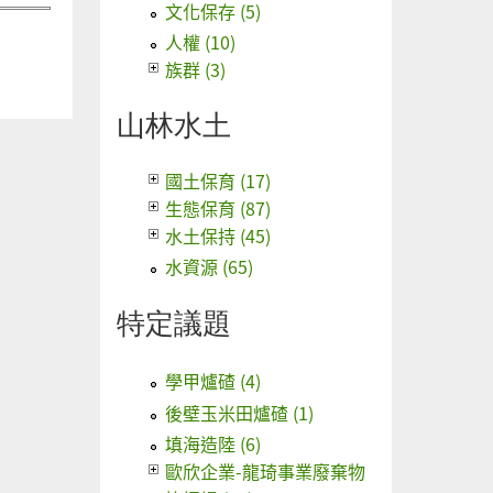
文化保存 (5)
人權 (10)
族群 (3)
山林水土
國土保育 (17)
生態保育 (87)
水土保持 (45)
水資源 (65)
特定議題
學甲爐碴 (4)
後壁玉米田爐碴 (1)
填海造陸 (6)
歐欣企業-龍琦事業廢棄物