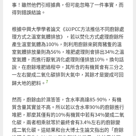
事！雖然他們引經據典，但可能忽略了一件事實，而
得到錯誤結論。
根據中興大學學者論文《以IPCC方法推估不同廚餘處
理方式之溫室氣體排放》，若以焚化方式處理廚餘所
產生溫室氣體為100%，則利用廚餘來飼育豬隻的溫
室氣體排放量則為56%，堆肥處理則會排出34%之溫
室氣體，而進行厭氧消化處理則僅排放10%。換句話
說，在廚餘堆肥過程中，其所含的有機質會有三分之
一左右變成二氧化碳排到大氣中，其餘才是變成可回
7
歸大地的肥料。
然而，廚餘由於濕答答，含水率高達85-90%，有機
質含量其實並不高。所以若以含水率90％的廚餘進行
堆肥，那麼其僅有的10%有機質中若有34%變成二氧
化碳，兩者相乘就等於最終會有3.4%左右的廚餘變
成二氧化碳。這結果和台大博士生論文指出的「廚餘