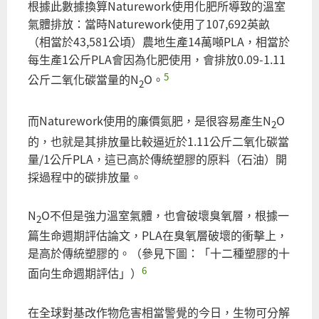
根據此數據換算Naturework使用化肥所導致的溫室
氣體排放：當時Naturework使用了107,692英畝
（相當於43,581公頃）農地生產14萬噸PLA，相當於
每生產1公斤PLA會因為化肥使用，會排放0.09-1.11
5
公斤二氧化碳當量的N
O。
2
而Naturework使用的廉價氮肥，是很容易產生N
O
2
的，也就是其排放量比較逼近於1.11公斤二氧化碳當
量/1公斤PLA，這已高於傳統塑膠的原料（石油）開
採過程中的碳排放量。
N
O不但是強力溫室氣體，也會破壞臭氧層，根據一
2
篇生命週期評估論文，PLA在臭氧層破壞的衝擊上，
是高於傳統塑膠的。（參見下圖：「十二種塑膠的十
6
面向生命週期評估」）
在全球對基改作物危害相當警覺的今日，生物可分解