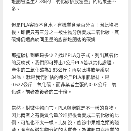
堆肥會產生2-3%的二氧化碳排放當量」的結果差不
多。
但是PLA容器不含水，有機質含量百分百！因此堆肥
後，即使只有三分之一被生物分解變成二氧化碳，其
碳排仍遠高於同重量的廚餘堆肥後的碳排！
那這碳排到底是多少？找出PLA分子式，列出其氧化
的反應式，我們即可算出1公斤PLA若以焚化處理，
產生的二氧化碳為1.83公斤；再以此排放量乘以
34％，就是我們推估的每公斤PLA堆肥碳排，是
0.622公斤二氧化碳，而非業者主張的0.03公斤二氧
化碳，前者為後者的二十倍。
當然，對微生物而言，PLA與廚餘是不一樣的食物，
因此兩者之有機質含量於堆肥後會變成二氧化碳的比
例，可能也不太一樣。比如說，廚餘中果殼之類的殘
渣，含有耐微生物分解的木質素，為堆肥中腐植質的