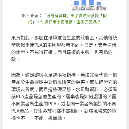
@關鍵評論網，李修慧
圖片來源：
「可分解餐具」出了實驗室就變「假
的」，你還在用小麥碗筷、玉米刀叉嗎？
果真如此，那麼在環境友善生產的競賽上，其他傳統
塑膠似乎連PLA的車尾燈都看不到。只是，業者這樣
的論證，不見得正確；而且這樣的主張，也有點危
險！
因為，碳足跡與水足跡兩項指標，無法完全代表一個
產品於生命週期中對環境所有的傷害，無法確證它的
環境友善度；而且這些碳足跡、水足跡資料，必須看
該PLA產品是怎麼生產的？廢棄後是如何處理的？而
不同業者所生產的PLA，或者同一業者所製造的不同
PLA產品，其生命旅程都不盡相同，對環境帶來的負
擔也不一，不能一概而論。