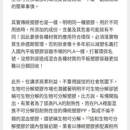
的簡單事情。
其實傳統塑膠也是一樣，明明同一種塑膠，用於不同
用途時，所添加的成份、含量及其危害可能就有不
同！因此要使各種材質的應用符合環保，必須落實物
質生命週期管理，否則就會像十多年前以減塑名義打
入國內平板塑膠容器市場的PLA一樣，打著環保名
號，沒想到卻造成混合各種材質的平板塑膠容器更加
難以分類回收！
此外，在講求商業利益、不重視誠信的社會氛圍下，
生物可分解塑膠市場也潛藏著明明不可生物分解卻號
稱可生物分解的生物可分解塑膠。比方說，有傳聞指
出，有業者為了提高PLA的耐熱性，而在PLA裡面混
進不可分解但耐熱性佳的傳統塑膠PP，製成不倫不
10
類的混血塑膠，還號稱生物可分解。
這和生物可分
解塑膠於國內發展初期，業者以傳統塑膠摻配澱粉所