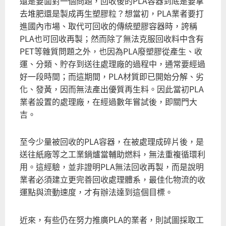
還是要面對一個問題，回收後的PLA容器到底是要拿
去堆肥還是製成再生塑膠粒？想當初，PLA業者要打
進國內市場、取代可回收的傳統塑膠容器時，誇稱
PLA也可回收再製；然而除了無法克服回收料中含有
PET等雜質問題之外，也因為PLA廢塑膠從產生、收
運、分類、貯存到送往處理廠的過程中，通常要經過
好一段時間；而這期間，PLA材質即已開始分解、劣
化、發黃，因而無法產出優質再生料。因此當初PLA
業者設置的處理廠，在經過數年嘗試後，即關門大
吉。
至今少量被回收的PLA容器，在被處理成碎片後，是
送往紙廠等之工業鍋爐當輔助燃料，無法重複循環利
用。這經驗，並非證明PLA無法回收再製，而是說明
業者必須建立更完善回收處理體系，最佳化物流的收
運點與流動速度，才有辦法達到這個目標。
近來，有些仍在努力推廣PLA的業者，則試圖採取工