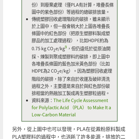
份）到廢棄處理（僅PLA有計算，堆疊長條
圖中的紫色部份）等過程的總碳排放量。
傳統塑膠回收處理階段的碳排，雖未顯示
於上圖中，但一般會稍大於上圖各堆疊長
條圖中的紅色部份（把原生塑膠料製成塑
膠品的加工處理過程），比如HDPE約為
9
0.75 kg CO
e/kg
，但仍遠低於從原油開
2
採、煉製到聚成塑膠料的碳排，即上圖中
各堆疊長條圖的藍色加米黃色部份（比如
HDPE為2 CO
e/kg）。因為塑膠回收處理
2
階段的碳排，除了來自於收運及破碎清洗
過程之外，主要還是來自於與紅色部份碳
排相當的熱融加工製成再生塑膠粒過程。
資料來源：
The Life Cycle Assessment
for Polylactic Acid （PLA） to Make It a
Low-Carbon Material
另外，從上圖中也可以發現，PLA在從澱粉原料製成
PLA塑膠料的過程中，也消耗了許多能源，排放的二