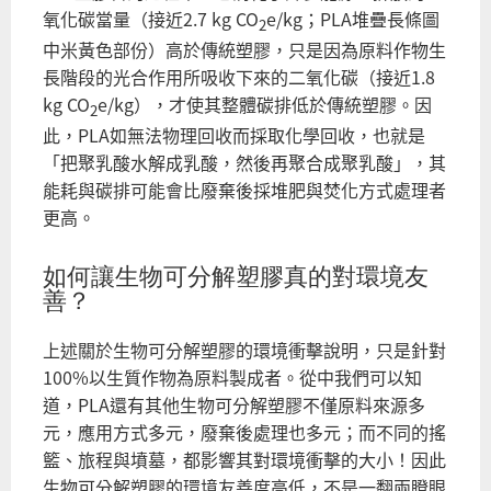
氧化碳當量（接近2.7 kg CO
e/kg；PLA堆疊長條圖
2
中米黃色部份）高於傳統塑膠，只是因為原料作物生
長階段的光合作用所吸收下來的二氧化碳（接近1.8
kg CO
e/kg），才使其整體碳排低於傳統塑膠。因
2
此，PLA如無法物理回收而採取化學回收，也就是
「把聚乳酸水解成乳酸，然後再聚合成聚乳酸」，其
能耗與碳排可能會比廢棄後採堆肥與焚化方式處理者
更高。
如何讓生物可分解塑膠真的對環境友
善？
上述關於生物可分解塑膠的環境衝擊說明，只是針對
100%以生質作物為原料製成者。從中我們可以知
道，PLA還有其他生物可分解塑膠不僅原料來源多
元，應用方式多元，廢棄後處理也多元；而不同的搖
籃、旅程與墳墓，都影響其對環境衝擊的大小！因此
生物可分解塑膠的環境友善度高低，不是一翻兩瞪眼