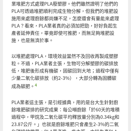
業堆肥方式處理PLA廢塑膠。他們雖然證明了他們的
PLA可透過堆肥順利完成生物分解，但我們的堆肥設
施用來處理廚餘都尚嫌不足，怎麼還會有量能來處理
PLA？看來，PLA業者真的必須加把勁，好好負起生
產者延伸責任，畢竟即使可推肥，而無足夠堆肥設
施，也是無濟於事。
以堆肥處理PLA，環境效益當然不及回收再製成塑膠
粒。不過，PLA業者主張，生物可分解塑膠的碳排放
低，堆肥後形成有機碳，固碳回到大地；過程中僅有
少量二氧化碳排放（約2-3%），大部分轉為固體碳
4
成為碳肥。
PLA業者這主張，是引經據典，用的是台大生針對廚
餘堆肥碳排的研究成果：每公噸廚餘「於60天的堆積
過程中，甲烷及二氧化碳平均釋放量分別為0.34kg和
23.87公斤。」也就是廚餘堆肥只會產生2-3%的二氧