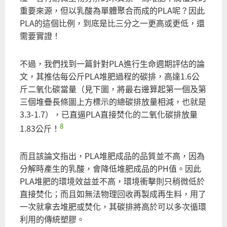
重要來源，但以乳酸為單體聚合而成的PLA呢？因此
PLA的這個比例，到底是比三分之一更高或更低，還
需要實證！
不過，我們找到一篇針對PLA進行生命週期評估的論
文，其推估每公斤PLA堆肥過程的碳排，高達1.6公
斤二氧化碳當量（見下圖，將最右邊算起第一個及第
三個堆疊長條圖上方標示的總碳排放量相減，也就是
3.3-1.7），已直逼PLA直接焚化的二氧化碳排放量
8
1.83公斤！
而且該論文指出，PLA堆肥成品的品質並不高，因為
分解時產生的乳酸，會降低堆肥成品的PH值。因此
PLA堆肥的環境效益並不高，環境衝擊則只稍微低於
直接焚化；而且如無法物理回收再製成再生料，用了
一次就拿去堆肥或焚化，其碳排將高於可以多次循環
利用的傳統塑膠。