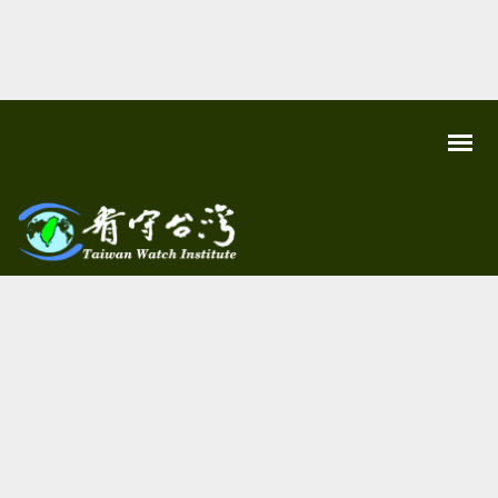
關
看守
心
環
台灣
境
尊
Taiwan
重
Watch
生
命
看
守
台
灣