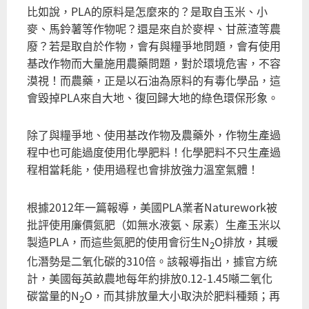
比如說，PLA的原料是怎麼來的？是取自玉米、小
麥、馬鈴薯等作物呢？還是來自於麥桿、甘蔗渣等農
廢？若是取自於作物，會有與糧爭地問題，會有使用
基改作物而大量施用農藥問題，對於環境危害，不容
漠視！而農藥，正是以石油為原料的有毒化學品，這
會毀掉PLA來自大地、復回歸大地的綠色環保形象。
除了與糧爭地、使用基改作物及農藥外，作物生產過
程中也可能過度使用化學肥料！化學肥料不只生產過
程相當耗能，使用過程也會排放強力溫室氣體！
根據2012年一篇報導，美國PLA業者Naturework被
批評使用廉價氮肥（如無水液氨、尿素）生產玉米以
製造PLA，而這些氮肥的使用會衍生N
O排放，其暖
2
化潛勢是二氧化碳的310倍。該報導指出，據官方統
計，美國每英畝農地每年約排放0.12-1.45噸二氧化
碳當量的N
O，而其排放量大小取決於肥料種類；再
2