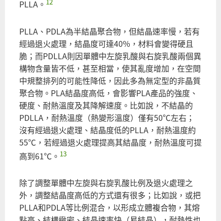
12
PLLA。
PLLA、PDLA為半結晶聚合物，但結晶速率慢，若有
經過退火處理，結晶度可達40%，材料會變得硬且
脆；而PDLLA則因單體中左旋乳酸與右旋乳酸兩個異
構物含量皆不低，甚至相當，使其亂度增加，在空間
中規整排列的可能性降低，因此多為無定型的非晶質
聚合物。PLA結晶度高低，會影響PLA產品的強度、
硬度、耐熱溫度及其降解速度。比如說，不結晶的
PDLLA，耐熱溫度（熱變形溫度）僅有50℃左右；
沒有經過退火處理、結晶度低的PLLA，耐熱溫度約
55℃，若經過退火處理提高其結晶度，耐熱溫度可提
13
高到61℃。
除了調整單體中左旋與右旋乳酸比例及退火處理之
外，調整結晶度高低的方式還有很多；比如說，或把
PLLA和PDLA等比例混合，以形成立體複合物，其熔
點高、結構緻密、結晶速率快（易結晶），耐熱性也