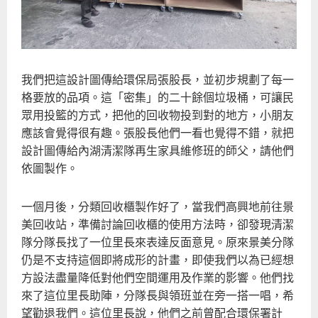
我們把這設計圖傳給環保局張股長，並初步規劃了每一
格要放的品項。這「密集」的二十餘個垃圾桶，可讓民
眾用投籃的方式，把他的回收物投到對的地方，小朋友
應該會覺得很有趣。張股長他們一看也覺得不錯，就把
設計圖傳給內湖清潔隊再生家具維修班的師父，請他們
依圖製作。
一個月後，分類回收櫃製作好了，當我們高興地前往景
美回收站，準備討論回收櫃的使用方法時，卻發現清潔
隊分隊長找了一位里長來表達反面意見。原來景美分隊
仍是不支持這個即將成形的計畫，即使我們以為已經想
方設法盡量降低對他們空間運用及作業的影響。他們找
來了這位里長助陣，分隊長與領班並在旁一搭一唱，希
望勸退我們。這位里長說，他們之前曾配合環保署計