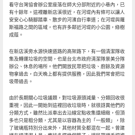
看守台灣協會辦公室座落在師大分部附近的小巷內，已
有十餘年。這裡離新店溪很近，在河堤內有條可以讓人
安安心心騎腳踏車、散步的河濱自行車道；在河堤與羅
斯福路之間的區域，也有許多鄰近河堤的小公園，綠樹
成蔭。
在新店溪旁水源快速道路的高架路下，有一個清潔隊收
集及轉運垃圾的空間，也是台北市政府清潔隊景美分隊
辦公、休息的場所。他們開放民眾把垃圾、廚餘及資源
物拿過去，白天晚上都有提供服務，因此我們常會把垃
圾帶過去。
由於長期關心垃圾議題，對垃圾源頭減量、分類回收很
重視，因此一開始到這裡回收垃圾時，就很訝異他們的
分類方式，雖然比派車出去沿線定點收集還細緻，但頂
多也只是粗分類，尤其是以容器為主的「一般類」，除
了玻璃瓶特別分出來外，其他材質全都混在一起。曾建