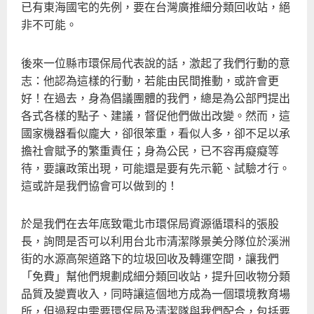
已有東海國宅的先例，要在台灣廣推細分類回收站，絕
非不可能。
後來一位縣市環保局代表說的話，激起了我們行動的意
志：他認為這樣的行動，若能由民間推動，或許會更
好！在過去，身為倡議團體的我們，總是為公部門提出
各式各樣的點子、建議，督促他們做出改變。然而，這
國家機器看似龐大，卻很笨重，看似人多，卻不足以承
擔社會賦予的繁重責任；身為公民，已不容再癡癡等
待，要讓政策出現，可能還是要有先示範、試驗才行。
這或許是我們協會可以做到的！
於是我們在去年底致電北市環保局資源循環科的張股
長，詢問是否可以利用台北市清潔隊景美分隊位於溪洲
街的水源高架道路下的垃圾回收及轉運空間，讓我們
「免費」幫他們規劃成細分類回收站，提升回收物分類
品質及變賣收入，同時讓這個地方成為一個環境教育場
所，但過程中需要環保局及清潔隊與我們配合，包括要