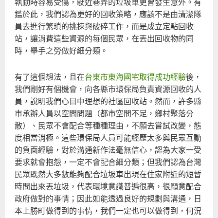
執勤時容易受傷，駛近巷弄的垃圾車更曾發生意外。有
鑑於此，我們認為更好的回收策略，應該不是由清潔隊
員去進行繁瑣的挑揀與破碎工作，而是成立定點回收
站，讓消費這些資源的每個民眾，在丟出回收物的同
時，舉手之勞做好細分類。
有了這個想法，且在
台東市東海國宅取得成功經驗
後，
我們剛好有個機會，向各縣市環保局負責資源回收的人
員，說明我們心目中理想的社區回收站。然而，許多縣
市承辦人員以空間問題（都市空間不足，鄉村聚落分
散）、民眾不會配合等種種理由，不願去嘗試改變，態
度相當消極。這些環保局人員可能經歷太多與民眾互動
的負面經驗，對於溝通新作法毫無信心，認為大家一受
要求就會抱怨，一定不會配合細分類；但我們認為台灣
民眾既然大多數能夠配合垃圾車出現在住家附近的短暫
時間出來丟垃圾，代表環境意識普遍很高，很願意配合
政府做對的事情；因此如能透過良好的規劃與溝通，日
本上勝町做得到的事情，我們一定也可以做得到，何況