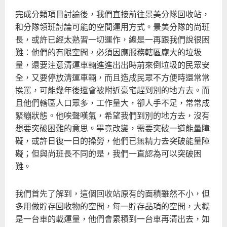
完成分類項目討論後，我們直接前往景美分隊回收站，
和分隊領班討論可能的空間運用方式。景美分隊的尚班
長，或許已經太熟習一切運作，總是一再跟我們說很困
難：他們的有限空間，必須因應服務轄區龐大的垃圾
量，還要注意清運車輛進進出出時前來倒垃圾的民眾安
全，又要停放清運車輛，而且造成民眾不方便時還常常
挨罵，可能幾年後還會被附近豪宅趕到別的地方去。而
且他們轄區人口眾多，工作量大，卻人手不足，常常成
緊繃狀態。他唉聲嘆氣，希望我們到別的地方去，沒有
想要突破困難的意思。畢竟改變，需要突破一道能量障
礙，或許日復一日的操勞，他們已無精力去突破能量障
礙；但與尚班長不同的是，我們一直認為可以突破困
難。
我們首先了解到，這個回收站原有的面積雖然不小，但
多用做貯存回收物的空間，每一貯存品項的空間，大概
是一台車的載運量，他們會累積到一台車再清出去，如