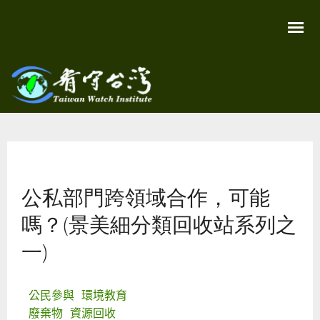
移
至
主
內
容
關
看守
心
環
台灣
境
您在這裡
尊
Taiwan
重
Watch
公私部門跨領域合作，可能
生
命
看
嗎？(景美細分類回收站系列之
守
台
一)
灣
永
續
家
公民參與
環境教育
園
廢棄物
資源回收