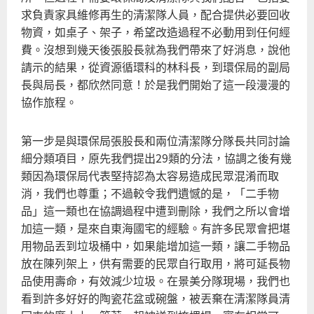
求負責家具維修再生的清潔隊人員，配合提供必要回收
物資，如桌子、架子，希望改造過程不必動用到任何經
費。沒想到幾天後張股長就為我們帶來了好消息，說他
請示的結果，從資源循環科的林科長，到環保局的副局
長與局長，都欣然同意！於是我們開始了這一段漫漫的
協作旅程。
第一步是與環保局張股長和兩位清潔隊分隊長共同討論
細分類項目，原先我們提出29類的分法，協調之後有幾
類因為環保局代表堅持認為太容易造成民眾混淆而取
消，我們也尊重；不過較令我們遺憾的是，「二手物
品」這一類也在協調過程中遭到刪除，我們之所以會增
加這一類，是來自東海國宅的經驗。有許多民眾會把堪
用物品丟到垃圾桶中，如果能增加這一類，讓二手物品
放在陳列架上，供有需要的民眾自行取用，將可延長物
品使用壽命，有效減少垃圾。在景美分隊現場，我們也
看到許多好好的陶瓷花盆或碗盤，被丟棄在清潔隊員清