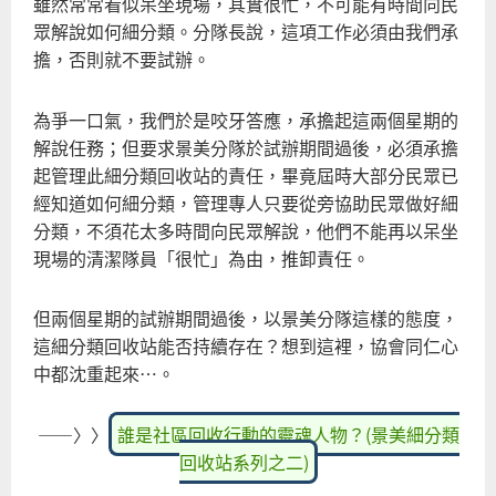
雖然常常看似呆坐現場，其實很忙，不可能有時間向民
眾解說如何細分類。分隊長說，這項工作必須由我們承
擔，否則就不要試辦。
為爭一口氣，我們於是咬牙答應，承擔起這兩個星期的
解說任務；但要求景美分隊於試辦期間過後，必須承擔
起管理此細分類回收站的責任，畢竟屆時大部分民眾已
經知道如何細分類，管理專人只要從旁協助民眾做好細
分類，不須花太多時間向民眾解說，他們不能再以呆坐
現場的清潔隊員「很忙」為由，推卸責任。
但兩個星期的試辦期間過後，以景美分隊這樣的態度，
這細分類回收站能否持續存在？想到這裡，協會同仁心
中都沈重起來…。
――〉〉
誰是社區回收行動的靈魂人物？(景美細分類
回收站系列之二)