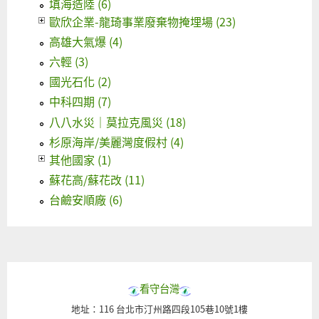
填海造陸 (6)
歐欣企業-龍琦事業廢棄物掩埋場 (23)
高雄大氣爆 (4)
六輕 (3)
國光石化 (2)
中科四期 (7)
八八水災｜莫拉克風災 (18)
杉原海岸/美麗灣度假村 (4)
其他國家 (1)
蘇花高/蘇花改 (11)
台鹼安順廠 (6)
看守台灣
地址：116 台北市汀州路四段105巷10號1樓