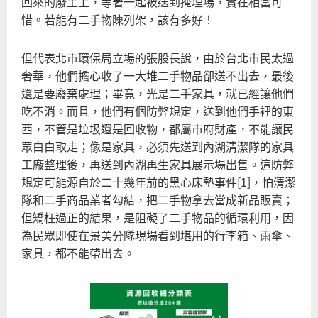
回來的廢土上，等著一起被送到掩埋場，實在相當可
惜。若能有二手物陳列架，該有多好！
但代表北市環保局立場的張股長說，由於台北市民太過
奢華，他們擔心收了一大堆二手物品卻送不出去，最後
還是要廢棄處理；畢竟，光是二手家具，就已經讓他們
吃不消。而且，他們有個防弊規定，送到他們手裡的東
西，不管是垃圾還是回收物，都屬市府財產，不能讓民
眾白白取走；像是家具，必須先送到內湖清潔隊的家具
工廠整理後，再送到內湖再生家具展示場出售。這防弊
規定可能源自於二十幾年前的黑心床墊事件[1]，怕清潔
隊和二手商品業者勾結，把二手物拿去當成新品販賣；
但矯枉過正的結果，是阻礙了二手物品的循環利用，因
為民眾即使在景美分隊現場看到堪用的行李箱、雨傘、
家具，都不能帶出去。