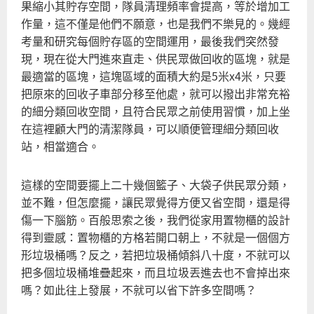
果縮小其貯存空間，隊員清理頻率會提高，等於增加工
作量，這不僅是他們不願意，也是我們不樂見的。幾經
考量和研究每個貯存區的空間運用，最後我們突然發
現，現在從大門進來直走、供民眾做回收的區塊，就是
最適當的區塊，這塊區域的面積大約是5米x4米，只要
把原來的回收子車部分移至他處，就可以撥出非常充裕
的細分類回收空間，且符合民眾之前使用習慣，加上坐
在這裡顧大門的清潔隊員，可以順便管理細分類回收
站，相當適合。
這樣的空間要擺上二十幾個籃子、大袋子供民眾分類，
並不難，但怎麼擺，讓民眾覺得方便又省空間，還是得
傷一下腦筋。百般思索之後，我們從家用置物櫃的設計
得到靈感：置物櫃的方格若開口朝上，不就是一個個方
形垃圾桶嗎？反之，若把垃圾桶傾斜八十度，不就可以
把多個垃圾桶堆疊起來，而且垃圾丟進去也不會掉出來
嗎？如此往上發展，不就可以省下許多空間嗎？