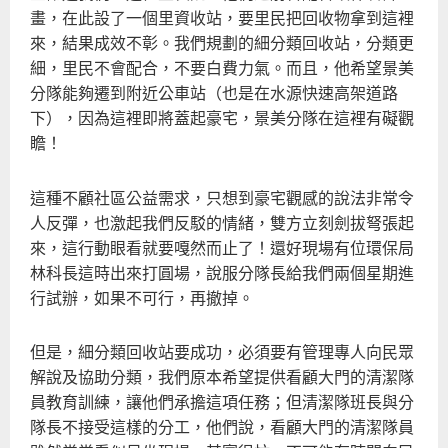
畫，在此設了一個里資收站，要里民把回收物拿到這裡
來，結果成效不彰。我們規劃的細分類回收站，分類更
細，里民不會配合，不要白費力氣。而且，他希望景美
分隊能夠遷到附近公車站（也是在水源快速高架道路
下），因為這裡即將蓋起豪宅，景美分隊在這裡有礙觀
瞻！
這種不顧社區公益需求，只想到豪宅觀感的說法非常令
人反彈，也激起我們反駁的情緒，雙方立刻劍拔弩張起
來，這行動眼看就要嘎然而止了！還好現場有位環保局
林科長這時出來打圓場，說服分隊長給我們兩個星期進
行試辦，如果不可行，再撤掉。
但是，細分類回收站要成功，必須要有管理專人向民眾
解說及協助分類，我們原本希望提供看顧大門的清潔隊
員教育訓練，讓他們承擔這項任務；但清潔隊班長與分
隊長不接受這樣的分工，他們說，看顧大門的清潔隊員