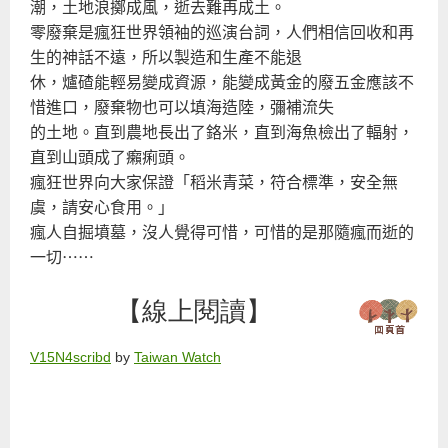
潮，土地浪擲成風，逝去難再成土。
零廢棄是瘋狂世界領袖的巡演台詞，人們相信回收和再
生的神話不遠，所以製造和生產不能退
休，爐碴能輕易變成資源，能變成黃金的廢五金應該不
惜進口，廢棄物也可以填海造陸，彌補流失
的土地。直到農地長出了鉻米，直到海魚檢出了輻射，
直到山頭成了癩痢頭。
瘋狂世界向大家保證「稻米青菜，符合標準，安全無
虞，請安心食用。」
瘋人自掘墳墓，沒人覺得可惜，可惜的是那隨瘋而逝的
一切……
【線上閱讀】
V15N4scribd
by
Taiwan Watch