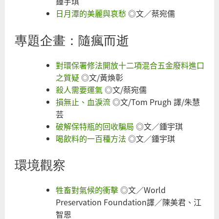
鍾宇琪
日月潭的美麗與哀愁
◎文／蔡宛儒
專題企畫：隨瘋而逝
對環保署修法開放十二項混合五金廢料進口
之質疑
◎文/黃煥彰
殺人需要運氣
◎文/蔡宛儒
損無止、血淚流
◎文/Tom Prugh 譯/朱慧
芸
破解保特瓶的回收騙局
◎文／鍾宇琪
喝飲料的一百種方法
◎文／鍾宇琪
環境觀察
牲畜對氣候的衝擊
◎文／World
Preservation Foundation譯／陳美君、江
智恩