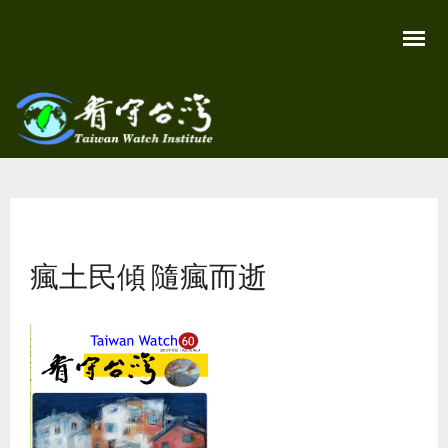
移
至
主
內
容
關
看守
心
環
台灣
境
您在這裡
尊
Taiwan
重
Watch
瘋土民傾 隨瘋而逝
生
命
看
守
台
灣
永
續
家
園