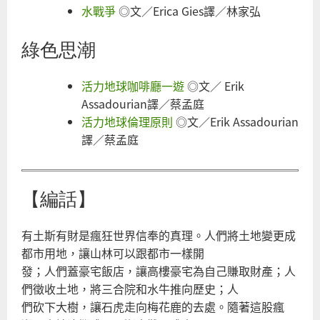
水戰爭
◎文／Erica Gies譯／林家弘
綠色思潮
活力地球咖啡廳一遊
◎文／ Erik
Assadourian譯／蔡孟庭
活力地球倫理原則
◎文／Erik Assadourian
譯／蔡孟庭
【編話】
有土斯有財是瘋狂世界信奉的真理。人們將土地變更成
都市用地，讓山林可以跟都市一樣開
發；人們蓋豪宅飯店，讓高樓豪宅為自己賺取財產；人
們徵收土地，將三合院和水牛推向歷史；人
們砍下大樹，讓石虎走向梅花鹿的去處。隨著這股瘋