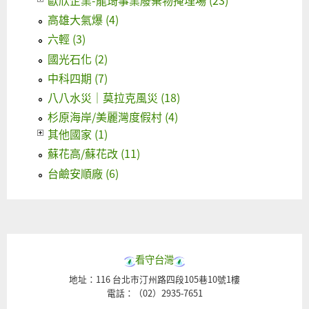
歐欣企業-龍琦事業廢棄物掩埋場 (23)
高雄大氣爆 (4)
六輕 (3)
國光石化 (2)
中科四期 (7)
八八水災｜莫拉克風災 (18)
杉原海岸/美麗灣度假村 (4)
其他國家 (1)
蘇花高/蘇花改 (11)
台鹼安順廠 (6)
看守台灣
地址：116 台北市汀州路四段105巷10號1樓
電話：（02）2935-7651