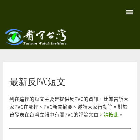
移
至
主
內
容
關
看守
心
環
台灣
境
您在這裡
尊
Taiwan
最新反PVC短文
重
Watch
生
命
看
列在這裡的短文主要是提供反PVC的資訊，比如告訴大
守
台
家PVC在哪裡、PVC新聞摘要、邀請大家行動等。對於
灣
永
曾發表在台灣立報中有關PVC的評論文章，
請按此
。
續
家
園