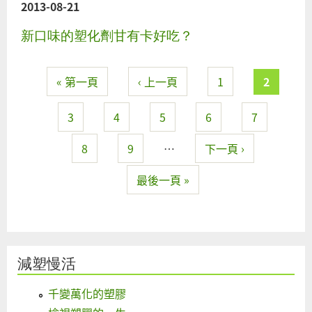
2013-08-21
新口味的塑化劑甘有卡好吃？
頁面
« 第一頁
‹ 上一頁
1
2
3
4
5
6
7
8
9
…
下一頁 ›
最後一頁 »
減塑慢活
千變萬化的塑膠