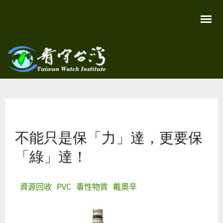
移
至
主
內
容
關
看守
心
環
台灣
境
您在這裡
尊
Taiwan
重
Watch
不能只是保「力」達，更要保
生
命
看
「綠」達！
守
台
灣
永
資源回收
PVC
毒性物質
戴奧辛
續
家
園