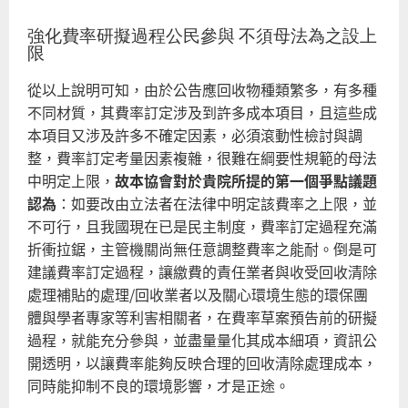
強化費率研擬過程公民參與 不須母法為之設上
限
從以上說明可知，由於公告應回收物種類繁多，有多種
不同材質，其費率訂定涉及到許多成本項目，且這些成
本項目又涉及許多不確定因素，必須滾動性檢討與調
整，費率訂定考量因素複雜，很難在綱要性規範的母法
中明定上限，
故本協會對於貴院所提的第一個爭點議題
認為
：如要改由立法者在法律中明定該費率之上限，並
不可行，且我國現在已是民主制度，費率訂定過程充滿
折衝拉鋸，主管機關尚無任意調整費率之能耐。倒是可
建議費率訂定過程，讓繳費的責任業者與收受回收清除
處理補貼的處理/回收業者以及關心環境生態的環保團
體與學者專家等利害相關者，在費率草案預告前的研擬
過程，就能充分參與，並盡量量化其成本細項，資訊公
開透明，以讓費率能夠反映合理的回收清除處理成本，
同時能抑制不良的環境影響，才是正途。