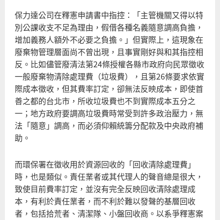
保力達公司在釋憲申請書中指控：「主管機關又得以特
別公課收支不足為理由，假借各種名義隨意調高負擔，
增加義務人額外不必要之負擔。」但實際上，這現象在
廢棄物管理層面尚不曾出現，且事實剛好與和其指控相
反。比如儘管廢清法第24條授權各縣市政府向民眾徵收
一般廢棄物清除處理費（垃圾費），且第26條要求依實
際成本徵收，但其費率訂定，卻無法反映成本，即使首
善之都的台北市，所收垃圾費也不到實際成本五分之
一；地方政府要調高垃圾費時常受到許多政治壓力，無
法「隨意」調高，而必須仰賴統籌分配款及中央政府補
助。
而環保署在徵收用於資源回收的「回收清除處理費」
時，也是類似。責任業者或其代理人的聲音總是很大，
致使目前費率訂定，並沒有完全反映回收清除處理成
本，有利於責任業者，而不利於難以發聲的基層回收
者，包括拾荒者、清潔隊、小盤回收商。以系爭釋憲案