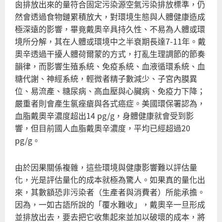
囪排放出來的量符合固定污染源空氣污染排放標準，仍
然會透過食物鏈累積放大，對環境生態與人體健康造成
極深遠的影響，畢竟戴奧辛具持久性、不易為人體或環
境所分解，其在人體或環境中之半衰期長達7-11年。戴
奧辛透過干擾人體荷爾蒙的方式，打亂生理調節的節奏
韻律，而影響生殖系統、免疫系統、血液循環系統、血
糖代謝、神經系統，輕微者精子數減少、子宮內膜異
位、易流產、糖尿病、高血壓與心臟病、免疫力下降；
嚴重者則會產生氯痤瘡與各式癌症。美國環保署認為，
血脂戴奧辛濃度超出14 pg/g，身體健康就會受到影
響，但目前國人血脂戴奧辛濃度，平均已經超過20
pg/g。
由於因果關係複雜，這些環境與健康影響難以評估量
化，光是評估量化的成本就極為驚人。如果真的量化出
來，其數額恐非污染者（生產者與消費者）所能承擔。
因為，一如古語所說的「覆水難收」，戴奧辛一旦形成
並排放出去，要去把它收集起來並加以破壞的成本，將