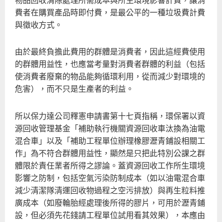
費者在購買產品時即付費，是最公平的一種垃圾費計費
與徵收方式。
由於最終負擔此費用的群體是消費者，因此這經費使用
的群體用益性，也應當考量對消費者群體的利益（包括
使消費者廢棄的物品能夠循環利用，從而減少對環境的
危害），而不只是生產者的利益。
所以保力達公司釋憲申請書第十七頁指稱，環保署以資
源回收管理基金「補助執行機關資源回收車汰換為油電
混合車」以及「補助工程單位辦理橡膠瀝青鋪設相關工
作」為不符合群體用益性，顯然是只把此特別公課之群
體限於責任業者所得之謬論。蓋資源回收工作所生環境
影響之防制，包括空氣污染防制成本（如以油電混合車
減少清潔隊清運回收物過程之空污排放）與再生粒料推
廣成本（如廢輪胎經處理後所得的膠片，可用於瀝青鋪
設，但必須先花錢請工程單位試用看其效果），本應由