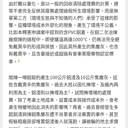
由於難以量化，是以一般的回收清除處理費的計算，通
常不會完全反映其廢棄處理過程所生環境影響，而是無
辜第三方（環境生態與不知情的人們）承受了這樣的影
響。這種環境成本外部化的現象，產生了環境不公義。
比如本釋憲申請案中提到的含PVC鋁蓋，在鋁二次冶煉
廠熔煉的過程中，即使爐溫高達1000°C，仍無法完全避
免戴奧辛的形成與排放，因此其所產生的集塵灰，也含
有戴奧辛，且含量接近或超過有害事業廢棄物認定標
1
準。
熔煉一噸鋁錠約產生100公斤鋁渣及10公斤集塵灰，這
些含戴奧辛的集塵灰，過去大抵以固化掩埋、及廠內再
2
利用為主，鋁渣則以掩埋為主
，試問掩埋場的處理
費，除了考慮土地成本、設置成本與操作成本外，會考
慮生物棲地因此消失的影響嗎？再者，過去曾經發生多
起鋁渣與煉鋁集塵灰遭不肖業者非法棄置的事件，甚至
假裝租廠房卻堆置鋁渣後人就落跑，讓被騙的地主求償
3