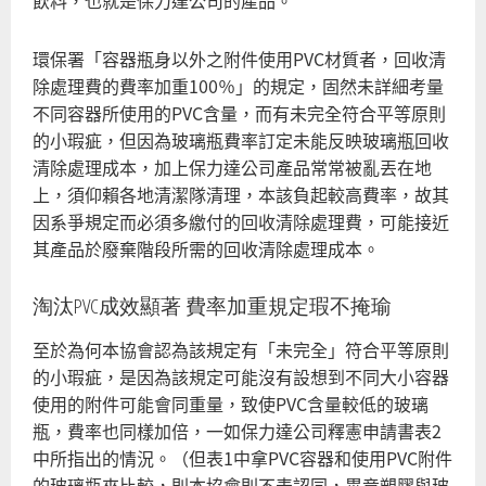
環保署「容器瓶身以外之附件使用PVC材質者，回收清
除處理費的費率加重100％」的規定，固然未詳細考量
不同容器所使用的PVC含量，而有未完全符合平等原則
的小瑕疵，但因為玻璃瓶費率訂定未能反映玻璃瓶回收
清除處理成本，加上保力達公司產品常常被亂丟在地
上，須仰賴各地清潔隊清理，本該負起較高費率，故其
因系爭規定而必須多繳付的回收清除處理費，可能接近
其產品於廢棄階段所需的回收清除處理成本。
淘汰PVC成效顯著 費率加重規定瑕不掩瑜
至於為何本協會認為該規定有「未完全」符合平等原則
的小瑕疵，是因為該規定可能沒有設想到不同大小容器
使用的附件可能會同重量，致使PVC含量較低的玻璃
瓶，費率也同樣加倍，一如保力達公司釋憲申請書表2
中所指出的情況。（但表1中拿PVC容器和使用PVC附件
的玻璃瓶來比較，則本協會則不表認同，畢竟塑膠與玻