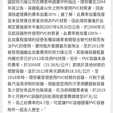
誠如保力達公司在釋憲申請書中所指出，環保署在2004
年底公告，容器瓶身以外之附件使用PVC材質者，回收
清除處理費的費率加重30％；據了解，此費率加重程度
並未促使責任業者改用非PVC材質，因此環保署復於此
規定實施兩年半後的2007年6月20日公告，於2008年元
旦起容器附件使用PVC材質者，此費率將加重100％。
此加重程度順利促使各種容器業者開發出替代材質而淘
汰PVC的使用，寶特瓶外套膜最先被淘汰，至於2012年
被發現漏繳此加重費用的保力達公司，其玻璃容器瓶蓋
內襯也早已於2013年改用PE材質。另外，PVC容器本身
的費率，於2008年（15.38元/公斤）即高於其他材質的
塑膠容器，並於2012年再次調高到18.5元/公斤，至
2018年時，環保署發現使用PVC材質的容器，只剩下盛
裝汽油清淨劑的容器、頭髮造型用的冷燙液體盛裝容器
及少部份食品外包裝袋盒，在洽商相關業者後，於2019
年七月將PVC容器的回收清除處理費調增至87元/公
斤，為之前費率的4.7倍，可望讓PVC容器隨著PVC容器
7
附件一起走入歷史。