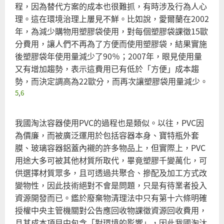
程，因為替代方案的成本也很難抓，有時涉及行為人心
理。這在環境治理上屢見不鮮。比如說，愛爾蘭在2002
年，為減少購物用塑膠袋使用，對每個塑膠袋課徵15歐
分費用，讓人們不再為了方便而使用塑膠袋，結果實施
後塑膠袋年使用量減少了90％；2007年，眼見使用量
又有增加趨勢，表示這費用已有低於「方便」成本趨
勢，而決定調高為22歐分，而再次讓塑膠袋用量減少。
5
,
6
我國淘汰容器使用PVC的過程也是類似。以往，PVC因
為價廉，而被廣泛運用於包括容器本身、寶特瓶外套
膜、玻璃容器鋁蓋內襯的許多物品上，但實際上，PVC
用途大多可被其他材質所取代，畢竟塑膠千變萬化，可
供選擇材質眾多，且可透過共聚合、摻配及加工方式改
變物性，因此技術絕對不會是問題，只是有待業者投入
資源開發而已。鑑於廢棄物清理法中只有第十六條明確
授權中央主管機關對公告應回收物課徵資源回收費用，
且其成本項目中包含「對環境的影響」，因此我國淘汰