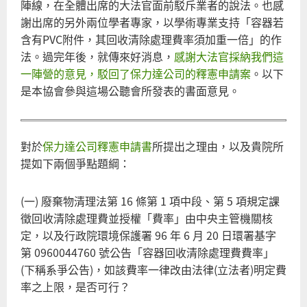
陣線，在全體出席的大法官面前駁斥業者的說法。也感
謝出席的另外兩位學者專家，以學術專業支持「容器若
含有PVC附件，其回收清除處理費率須加重一倍」的作
法。過完年後，就傳來好消息，
感謝大法官採納我們這
一陣營的意見，駁回了保力達公司的釋憲申請案
。以下
是本協會參與這場公聽會所發表的書面意見。
對於
保力達公司釋憲申請書
所提出之理由，以及貴院所
提如下兩個爭點題綱：
(一) 廢棄物清理法第 16 條第 1 項中段、第 5 項規定課
徵回收清除處理費並授權「費率」由中央主管機關核
定，以及行政院環境保護署 96 年 6 月 20 日環署基字
第 0960044760 號公告「容器回收清除處理費費率」
(下稱系爭公告)，如該費率一律改由法律(立法者)明定費
率之上限，是否可行？