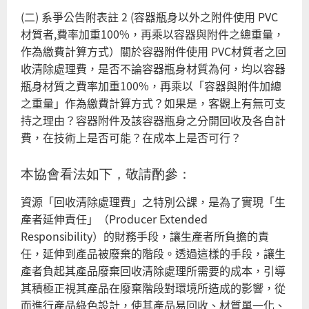
(二) 系爭公告附表註 2 (容器瓶身以外之附件使用 PVC
材質者,費率加重100%，再乘以容器與附件之總重量，
作為繳費計算方式）關於容器附件使用 PVC材質者之回
收清除處理費，是否不論容器瓶身材質為何，均以容器
瓶身材質之費率加重100%，再乘以「容器與附件加總
之重量」作為繳費計算方式？如果是，客觀上有無可支
持之理由？容器附件及該容器瓶身之分開回收及各自計
費，在技術上是否可能？在成本上是否可行？
本協會看法如下，敬請酌參：
資源「回收清除處理費」之特別公課，是為了實現「生
產者延伸責任」（Producer Extended
Responsibility）的財務手段，讓生產者所負擔的責
任，延伸到產品被廢棄的階段。透過這樣的手段，讓生
產者負起其產品廢棄回收清除處理所需要的成本，引導
其積極正視其產品在廢棄階段對環境所造成的影響，從
而進行產品綠色設計，使其產品易回收、材質單一化、