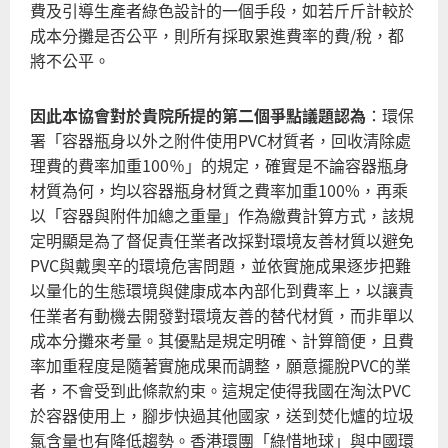
費及引導生產者綠色設計的一個手段，如若斤斤計較於
成本分攤是否公平，則所有採取累進費率的費/稅，都
將不公平。
因此本協會對於貴院所提的第二個爭點議題認為
：環保
署「容器瓶身以外之附件使用PVC材質者，回收清除處
理費的費率加重100％」的規定，確實是不論容器瓶身
材質為何，均以容器瓶身材質之費率加重100%，再乘
以「容器與附件加總之重量」作為繳費計算方式，該規
定明顯是為了督促責任業者改採對環境友善材質以避免
PVC與戴奧辛的環境危害問題，並依實施成果逐步把難
以量化的生態環境與健康成本內部化到費率上，以讓責
任業者有動機去開發對環境友善的替代材質，而非單以
成本分攤來考量。其優點是規定明確、計算簡便，且費
率加重程度是隨著實施成果而調整，願意擺脫PVC的業
者，不會受到此條款約束。這規定使得我國在淘汰PVC
於容器使用上，腳步快過其他國家，送到焚化爐的垃圾
氯含量也有降低趨勢。香港環團「綠惜地球」與中國環