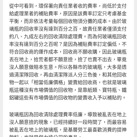
從中可看到，環保署向責任業者收的費率，尚低於支付
給處理業者的補貼費率，原因是該費率訂定只考慮基金
平衡，而非依法考量每個回收物須分攤的成本。由於玻
璃瓶的回收率沒有達到百分之百，故責任業者僅須支付
約八、九成左右的回收清除處理費。而為何玻璃瓶回收
率沒有達到百分之百呢？是因為補貼費率訂定偏低，不
符合回收商的運作成本，回收商不願收購，因此玻璃瓶
丟在地上，拾荒者都不願意撿，撿了也賣不出去，畢竟
沒人願意做賠本生意。所以各縣市的玻璃瓶，大多是透
過清潔隊回收，再由清潔隊派人分三色後，和其他回收
物一起以「相當低廉價格」變賣給回收商，也就是玻璃
瓶這種沒有市場價值的回收物，是靠紙類、寶特瓶、鐵
鋁罐這些有市場價值的回收物的變賣收入予以補貼的。
玻璃瓶因為回收清除處理費率低廉，導致被亂丟在地上
沒人願意撿的現象，已經持續好一段時間了，而最容易
被亂丟在地上的玻璃瓶，是基層勞工最喜歡消費的提神
飲料，也就是保力達公司的產品。