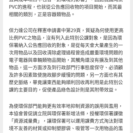
PVC的進程，也就從公告應回收物的項目開始，而其最
相關的類別，正是容器類物品。
保力達公司在釋憲申請書中第29頁，質疑為何使用更高
比例PVC之物品，沒有列入此特別公課對象，是因為環
保署納入公告應回收的對象，是從每天會大量產生的一
次用物品以及回收清除處理過程曾造成嚴重環境問題的
電子電器與車輛類物品開始，其觸角還沒有擴及到其他
物品，這一方面涉及到行政部門行事態度保守、必須顧
及許多因素致使施政腳步緩慢的問題，另一方面也有其
歷史脈絡，畢竟讓東西能夠順利回收再利用是此特別公
課的主要目的，促使產品綠色設計則是其附帶效益。
為使環保部門能夠更有效率地抑制資源的誤用與濫用，
本協會曾促請立院與環保署新增法條，授權環保署課徵
「資源減量費」，讓環保署可以運用課費方式淘汰對環
境不友善的材質或抑制塑膠袋、吸管等一次用物品的濫