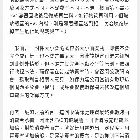
璃回收方式不同，基礎費率不同，不能一概而論。畢竟
PVC容器回收後是做成再生料，進行物質再利用，但玻
璃瓶蓋的PVC內襯，則是隨著瓶蓋送到鋁二次冶煉廠燒
掉產生氯化氫與戴奧辛。）
一般而言，附件大小會隨著容器大小而變動，即使不會
完全成正比，也不會差異太大，因此該規定可能未細想
到此例外情形，但不能言其完全不顧及平等原則。依照
行政程序法，環保署在訂定這費率時，會召開公聽研商
會，聽取利害相關人意見，如保力達公司當初有發現這
個問題並於會中提出，或許會促使環保署去修改這個加
重費率的計算方式。
再者，誠如之前所言，這回收清除處理費最終會轉嫁由
消費者承擔，因此含PVC的玻璃瓶，回收清除處理費率
加倍，對於消費者而言，就好比用電超出一定程度，用
電費率就加倍般，是累計費率的概念，是為抑制不當消