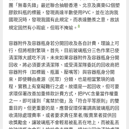
團「無毒先鋒」最近聯合抽驗香港、北京及廣東62個塑
膠飲料瓶的標籤，發現高達半數使用PVC，並在洽詢我
國現況時，發現我國有此規定，而表達艷羨之意，故該
8
規定固然有小瑕疵，但瑕不掩瑜。
容器附件及容器瓶身若分開回收及各自計費，理論上可
行，但將相對繁瑣。首先，目前玻璃瓶分三色作業已使
清潔隊大感吃不消，未來如果容器附件及容器瓶身分開
回收，將必須要求清潔隊、或受清潔隊委託的回收商把
容器附件（如標籤、瓶蓋、壓嘴等）與容器瓶身分開
來，即使轉由產源（民眾）分類，也是相當繁瑣的過
程，實務上有窒礙難行之處。故還是一起回收，但可要
求環保署改善加重條款計費方式，把PVC含量當作權重
之一，即可達到「寓禁於徵」及「符合平等原則」的雙
重目的。但更重要的是，應督促環保署調高玻璃瓶的回
收清除處理費率，或者要求責任業者/販賣業者提供回
收獎勵金，讓玻璃瓶不會輕易被亂丟在地上，而被亂丟