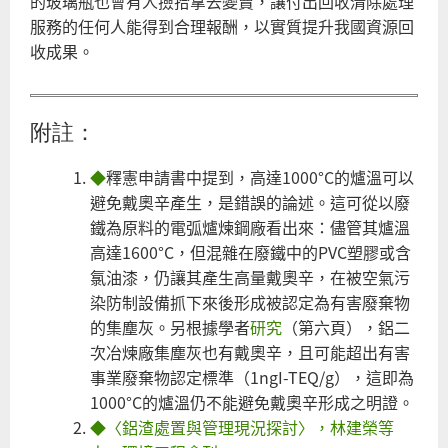
的玻璃瓶也會有人撿拾拿去變賣，讓付出回收清除處理
服務的任何人能得到合理報酬，以實質提升我國資源回
收成果。
附註：
◆
釋憲申請書中提到，高達1000°C的爐溫可以
避免戴奧辛產生，是錯誤的論述。這可從以廢
鐵為原料的電弧爐煉鋼廠看出來：儘管其爐溫
高達1600°C，但混雜在廢鐵中的PVC塑膠或含
氯油漆，仍讓其產生高量戴奧辛，在被空氣污
染防制設備抓下來後形成被認定為有害廢棄物
的集塵灰。另根據學者
研究
（第六頁），鋁二
次冶煉廠集塵灰也有戴奧辛，且可能超出有害
事業廢棄物認定標準（1ngI-TEQ/g），這即為
1000°C的爐溫仍不能避免戴奧辛形成之明證。
◆
〈鋁渣處置與管理現況探討〉，林建榮等