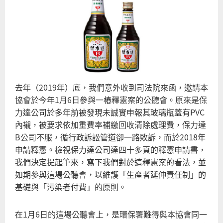
去年（2019年）底，我們意外收到司法院來函，邀請本
協會於今年1月6日參與一樁釋憲案的公聽會。原來是保
力達公司於多年前被發現未誠實申報其玻璃瓶蓋有PVC
內襯，被要求依加重費率補繳回收清除處理費，保力達
B公司不服，循行政訴訟管道卻一路敗訴，而於2018年
申請釋憲。檢視保力達公司達四十多頁的釋憲申請書，
我們決定提起筆來，寫下我們對於這釋憲案的看法，並
如期參與這場公聽會，以維護「生產者延伸責任制」的
基礎與「污染者付費」的原則。
在1月6日的這場公聽會上，是環保署難得與本協會同一