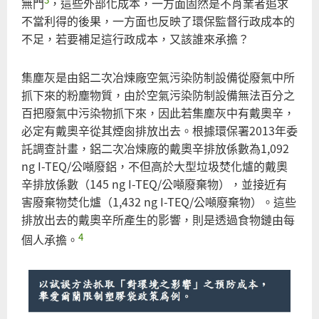
無門
，這些外部化成本，一方面固然是不肖業者追求
不當利得的後果，一方面也反映了環保監督行政成本的
不足，若要補足這行政成本，又該誰來承擔？
集塵灰是由鋁二次冶煉廠空氣污染防制設備從廢氣中所
抓下來的粉塵物質，由於空氣污染防制設備無法百分之
百把廢氣中污染物抓下來，因此若集塵灰中有戴奧辛，
必定有戴奧辛從其煙囪排放出去。根據環保署2013年委
託調查計畫，鋁二次冶煉廠的戴奧辛排放係數為1,092
ng I-TEQ/公噸廢鋁，不但高於大型垃圾焚化爐的戴奧
辛排放係數（145 ng I-TEQ/公噸廢棄物），並接近有
害廢棄物焚化爐（1,432 ng I-TEQ/公噸廢棄物）。這些
排放出去的戴奧辛所產生的影響，則是透過食物鏈由每
4
個人承擔。