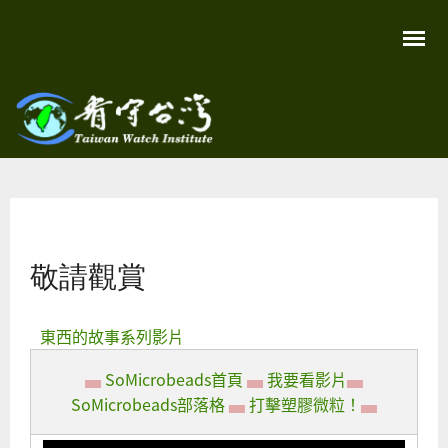
移
至
主
內
容
關
看守
心
環
台灣
境
您在這裡
尊
Taiwan
重
Watch
敬請觀賞
生
命
看
守
台
東西的故事系列影片
灣
永
▄
SoMicrobeads首頁
▄
我要看影片
▄
續
家
SoMicrobeads部落格
▄
打擊塑膠微粒！
▄
園