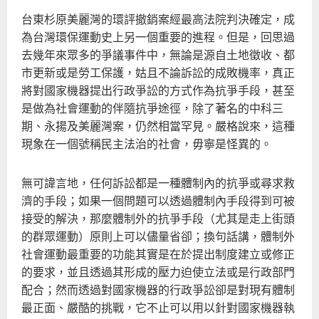
台東杉原美麗灣的環評撤銷案經最高法院判決確定，成
為台灣環保運動史上另一個重要的進程。但是，回思過
去幾年來眾多的爭議事件中，無論是源自土地徵收、都
市更新或是勞工保護，姑且不論訴訟的成敗機率，真正
將對國家機器提出行政爭訟的方式作為抗爭手段，甚至
是做為社會運動的伴隨抗爭途徑，除了著名的中科三
期、永揚及美麗灣案，仍然相當罕見。嚴格說來，這種
現象在一個號稱民主法治的社會，毋寧是怪異的。
無可諱言地，任何訴訟都是一種體制內的抗爭或尋求救
濟的手段；如果一個問題可以透過體制內手段得到可被
接受的解決，那麼體制外的抗爭手段（尤其是走上街頭
的群眾運動）原則上可以儘量省卻；換句話講，體制外
社會運動最重要的功能其實是在於提出制度建立或修正
的要求，並且透過其形成的壓力迫使立法或是行政部門
配合；然而透過對國家機器的行政爭訟卻是對現有體制
最正面、嚴酷的挑戰，它不止可以用以針對國家機器執