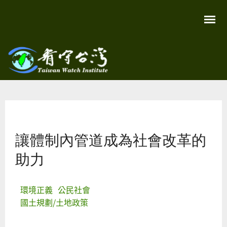
移
至
主
內
容
關
看守
心
環
台灣
境
您在這裡
尊
Taiwan
重
Watch
讓體制內管道成為社會改革的
生
命
看
助力
守
台
灣
永
環境正義
公民社會
續
家
國土規劃/土地政策
園