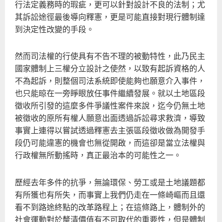
行法定義務時的瑕疵，更可以針對設計不良的法制；尤
其訴訟途徑最後導向釋憲，更是可能直接對現行體制達
到決定性改變的手段。
然而司法權的行使具有不告不理的被動特性，此乃民主
國家體制上三權分立設計之使然，以致有起訴資格的人
不為起訴，則整個司法系統即使能夠也願意介入事件，
也只能晾在一旁睜眼放任事件繼續發展。就以土地區段
徵收所引發的這麼多件爭議性案件來說，迄今仍無土地
被徵收的原所有權人願意出面透過訴訟尋求救濟，導致
事實上連得以嘗試透過釋憲去主張區段徵收做為開發手
段仍可能違憲的機會也無從開啟，而這卻是當立法權與
行政權無所動搖時，真正最治本的可能性之一。
歷經去年多件的抗爭，無論環保、勞工或是土地議題都
有所獲也有所失，而事實上我們仍走在一條崎嶇而且還
看不到路途終點的改革路程上；在這條路上，體制外的
社會運動對於釐清價值有不可取代的重要性，但是體制