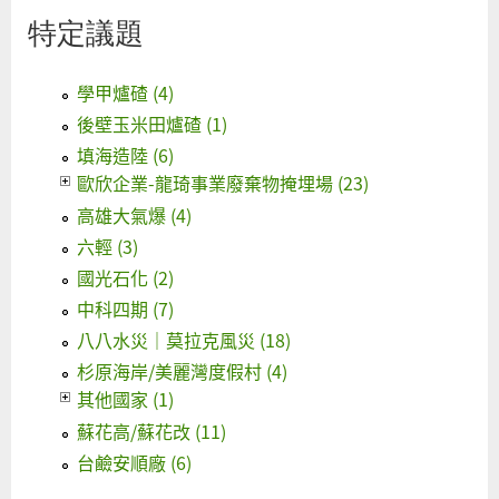
特定議題
學甲爐碴 (4)
後壁玉米田爐碴 (1)
填海造陸 (6)
歐欣企業-龍琦事業廢棄物掩埋場 (23)
高雄大氣爆 (4)
六輕 (3)
國光石化 (2)
中科四期 (7)
八八水災｜莫拉克風災 (18)
杉原海岸/美麗灣度假村 (4)
其他國家 (1)
蘇花高/蘇花改 (11)
台鹼安順廠 (6)